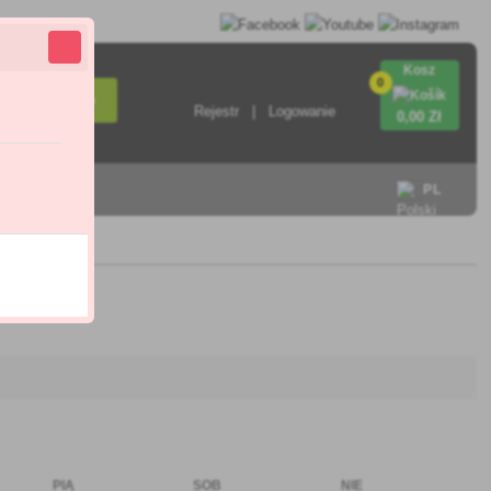
Kosz
0
Wyszukiwanie
Rejestr
Logowanie
0
,00 Zł
ontakt
PL
PIĄ
SOB
NIE