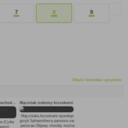
7
8
9
Otwórz kalendarz oprysków
Owijka brzoskwiniowa (wschodnia)
Mączniak rzekomy brzoskwini
Mączniaka brzoskwini wywołuje
grzyb Sphaerotheca pannosa var.
a (Cydia
persicae.Objawy choroby można
tworm)