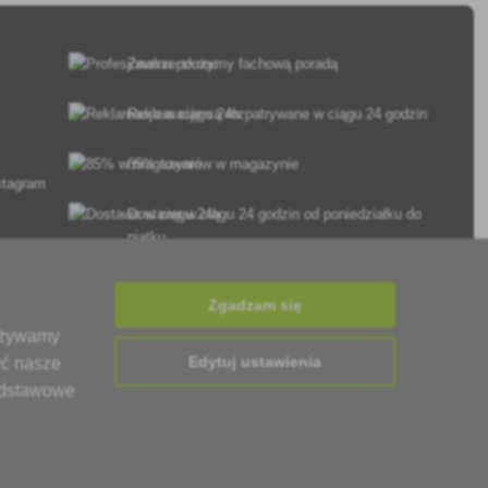
Zawsze służymy fachową poradą
Reklamacje są rozpatrywane w ciągu 24 godzin
85% towarów w magazynie
Dostawa w ciągu 24 godzin od poniedziałku do
piątku
Zgadzam się
 używamy
Edytuj ustawienia
yć nasze
podstawowe