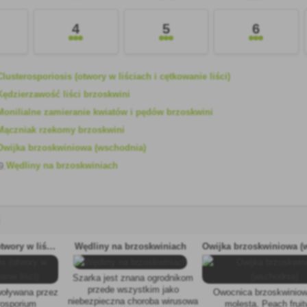
4
5
6
Clusterosporiosis (otwory w liściach i cętkowanie liści)
Kędzierzawość liści brzoskwini
Monilialne zamieranie kwiatów i pędów brzoskwini
Mączniak rzekomy brzoskwini
Owijka brzoskwiniowa (wschodnia)
Wędliny na brzoskwiniach
9.
i
Clusterosporiosis (otwory w liściach i cętkowanie liści)
Wędliny na brzoskwiniach
Szarka jest znana ogrodnikom
przede wszystkim jako
woływana przez
Owocnica brzoskwiniow
niebezpieczna choroba wirusowa
rosporium
molesta, Peach frui