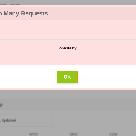
00 - 16:00
o Many Requests
openresty
talog chorób i szkodników
Kalendarz oprysków
Hurtownia
K
e
OK
dników
»
Brzoskwinie
ji
. tydzień
WTO
ŚRO
CZW