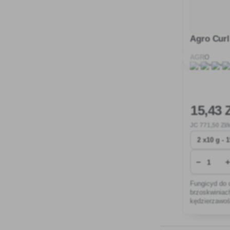
Agro Cur
AGRO
15
,43 
JC
771
,50 Zł/
−
+
Fungicyd do
brzoskwiniac
kędzierzawośc