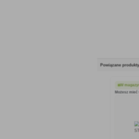
chronić plony
Powiązane produkt
W magazyn
Możesz mieć 