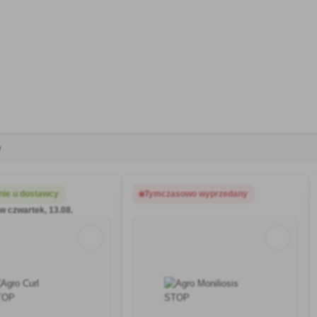
blaszki liściowej. Objawy na
 w następnym sezonie.
swoim ogrodzie.
choro
owocach brzoskwini są podobne do
wyn
objawów szkarlatyny na morelach, z
tym wyjątkiem, że ze względu na
delikatne pokwitanie brzoskwiń, są
one mniej zauważalne i stopniowo
zanikają w miarę dojrzewania
owoców. Parch rozprzestrzenia się
zarówno przez materiał
rozmnożeniowy (oczka, szczepy,
wykopaliska), jak i przez owady.
Głównymi wektorami wirusa są
różne gatunki mszyc, które
y
uszkadzają owoce pestkowe.
ie u dostawcy
Tymczasowo wyprzedany
w czwartek, 13.08.