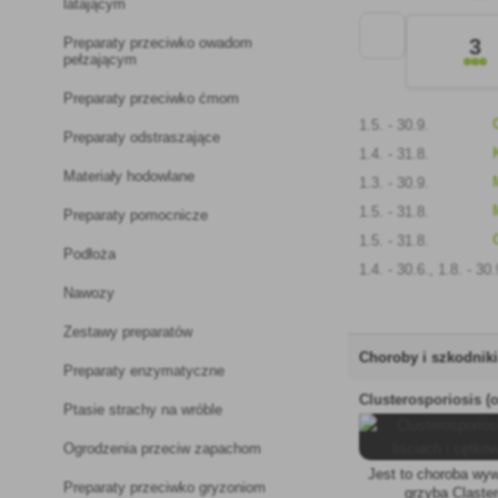
latającym
Preparaty przeciwko owadom
3
pełzającym
Preparaty przeciwko ćmom
1.5. - 30.9.
Preparaty odstraszające
1.4. - 31.8.
Materiały hodowlane
1.3. - 30.9.
1.5. - 31.8.
Preparaty pomocnicze
1.5. - 31.8.
Podłoża
1.4. - 30.6., 1.8. - 30.
Nawozy
Zestawy preparatów
Choroby i szkodnik
Preparaty enzymatyczne
Ptasie strachy na wróble
Ogrodzenia przeciw zapachom
Jest to choroba wy
Preparaty przeciwko gryzoniom
grzyba Claste