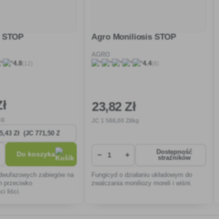
l STOP
Agro Moniliosis STOP
AGRO
(12)
(8)
4.8
4.4
Zł
23
,82 Zł
kg
JC
1 588
,00 Zł/kg
Dostępność
Do koszyka
−
+
strażników
 dwufazowych zabiegów na
Fungicyd o działaniu układowym do
h przeciwko
zwalczania moniliozy moreli i wiśni.
i liści.