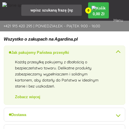
0
0
,00 Zł
Menu
+421 915 420 295 | PONIEDZIAŁEK - PIĄTEK 9:00 - 16:00
Wszystko o zakupach na Agardina.pl
Jak pakujemy Państwa przesyłki
Każdą przesyłkę pakujemy z dbałością o
bezpieczeństwo towaru. Delikatne produkty
zabezpieczamy wypełniaczem i solidnym
kartonem, aby dotarły do Państwa w idealnym
stanie i bez uszkodzeń.
Zobacz więcej
Dostawa