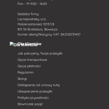
Pon - Pt 9:00 - 16:00
Siedziba firmy:
Lacnepostreky s.r.o.
Malokrasňanská 10137/8
831 54 Bratislava, Słowacja
Numer identyfikacyjny VAT: SK2120731437
Dla klientów
Jak pakujemy Twoje przesyłki
Opcje transportowe
Opcje płatności
Regulamin
Skargi
Odstąpienie od umowy tutaj
Ubezpieczenie przesyłki
Polityka prywatności
Słowniczek pojęć