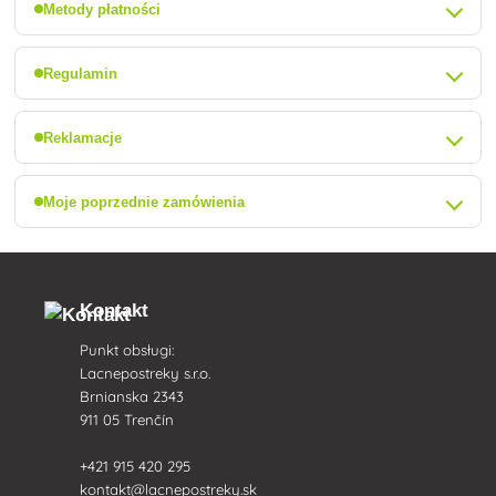
Metody płatności
Regulamin
Reklamacje
Moje poprzednie zamówienia
Kontakt
Punkt obsługi:
Lacnepostreky s.r.o.
Brnianska 2343
911 05 Trenčín
+421 915 420 295
kontakt@lacnepostreky.sk