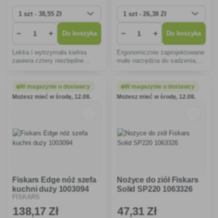
−
+
−
+
Do koszyka
Do koszyka
Lekka i wytrzymała kielnia
Ergonomicznie zaprojektowane
zawiera cztery niezbędne
małe narzędzia do sadzenia,
narzędzia do sadzenia nasion.
przesadzania, przygotowania
do siewu w domu i na
zewnątrz.Wytrzymuje do 35
W magazynie u dostawcy
W magazynie u dostawcy
kg.
Możesz mieć w środę, 12.08.
Możesz mieć w środę, 12.08.
Fiskars Edge nóż szefa
Nożyce do ziół Fiskars
kuchni duży 1003094
Solid SP220 1063326
FISKARS
138
,17 Zł
47
,31 Zł