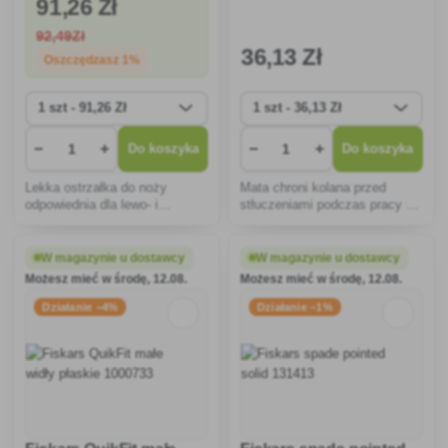
91
,26 Zł
92
,49Zł
36
,13 Zł
Oszczędzasz 1%
−
+
−
+
Do koszyka
Do koszyka
Lekka ostrzałka do noży
Mata chroni kolana przed
odpowiednia dla lewo- i
stłuczeniami podczas pracy w
praworęcznych użytkowników
ogrodzie w pozycji klęczącej.
z ceramicznymi tarczami
ostrzącymi, która jest łatwa w
W magazynie u dostawcy
W magazynie u dostawcy
użyciu i nie ślizga się po stole.
Możesz mieć w środę, 12.08.
Możesz mieć w środę, 12.08.
Działanie −4%
Działanie −1%