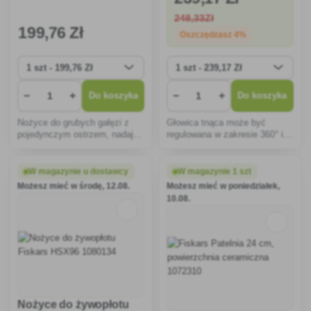
248
,33Zł
199
,76 Zł
Oszczędzasz 4%
−
+
−
+
Do koszyka
Do koszyka
Nożyce do grubych gałęzi z
Głowica tnąca może być
pojedynczym ostrzem, nadają
regulowana w zakresie 360° i
się do cięcia średniej wielkości
umożliwia cięcie nawet zboczy
suchych, twardych gałęzi do
o niewygodnym nachyleniu.
maksymalnej średnicy cięcia
W magazynie u dostawcy
W magazynie 1 szt
gałęzi 38 mm.
Możesz mieć w środę, 12.08.
Możesz mieć w poniedziałek,
10.08.
Nożyce do żywopłotu