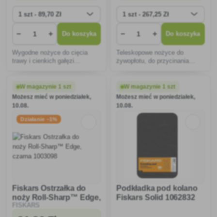
−
+
−
+
Do koszyka
Do koszyka
Wygodne nożyce do cięcia
Teleskopowe nożyce do
trawy i cienkich gałęzi
żywopłotu, do przycinania
krzewów.
żywopłotów i krzewów.
W magazynie 1 szt
W magazynie 1 szt
Możesz mieć w poniedziałek,
Możesz mieć w poniedziałek,
10.08.
10.08.
Działanie −1%
Fiskars Ostrzałka do
Podkładka pod kolano
noży Roll-Sharp™ Edge,
Fiskars Solid 1062832
FISKARS
czarna 1003098