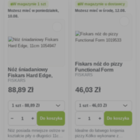
W magazynie 1 szt
W magazynie u dostawcy
Możesz mieć w poniedziałek,
Możesz mieć w środę, 12.08.
10.08.
Fiskars nóż do pizzy
Nóż śniadaniowy
Functional Form
Fiskars Hard Edge,
FISKARS
1019533
FISKARS
11cm 1054947
88
,89 Zł
46
,03 Zł
−
+
−
+
Do koszyka
Do koszyka
Nóż posiada mniejsze ostrze w
Idealne do łatwego krojenia
kształcie piły o długości 11cm,
pizzy.Kółko wykonane z