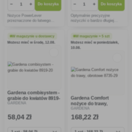
−
+
−
+
Do koszyka
Do koszyka
Nożyce PowerLever
Optymalnie precyzyjne
przeznaczone do łatwego
nożyczki o bardzo długiej
przycinania żywopłotów i
żywotności.
krzewów.
W magazynie u dostawcy
W magazynie > 5 szt
Możesz mieć w środę, 12.08.
Możesz mieć w poniedziałek,
10.08.
Gardena combisystem -
Gardena Comfort
grabie do kwiatów 8919-
nożyce do trawy,
GARDENA
20
GARDENA
obrotowe 8735-29
58
,04 Zł
168
,22 Zł