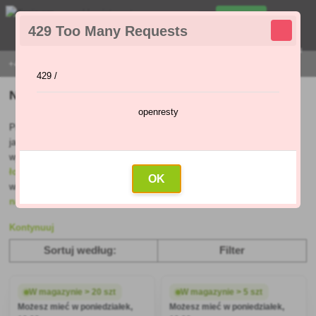
0
429 Too Many Requests
0
,00 Zł
Menu
+421 915 420 295 | PONIEDZIAŁEK - PIĄTEK 9:00 - 16:00
429 /
Narzędzia ogrodowe
openresty
Pielęgnacja ogrodu będzie przyjemna i relaksująca dzięki wysokiej
jakości narzędziom ogrodniczym fińskiej firmy
Fiskars. Oferujemy
wysokiej jakości
piły
,
grabie
,
siekiery
,
szpadle i widły
,
motyki
,
łopaty i zagęszczarki
,
noże do szczepienia
,
węże do podlewania
i
OK
wiele więcej. Czy wiesz, jak wybrać idealne narzędzia?
Przeczytaj
nasze wskazówki
.
Kontynuuj
Sortuj według:
Filter
W magazynie > 20 szt
W magazynie > 5 szt
Możesz mieć w poniedziałek,
Możesz mieć w poniedziałek,