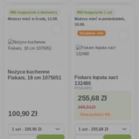
które jest idealne do łatwego
trwałego tworzywa sztucznego,
krojenia owoców i warzyw z
nadaje się również do
cienką skórką lub skórką
powierzchni
W magazynie u dostawcy
W magazynie 1 szt
nieprzywierających.Z
Możesz mieć w środę, 12.08.
Możesz mieć w poniedziałek,
ergonomicznym uchwytem
10.08.
Działanie −4%
Nożyce kuchenne
Fiskars łopata xact
Fiskars, 18 cm 1075051
132480
FISKARS
255
,68 Zł
265
,51Zł
100
,90 Zł
Oszczędzasz 4%