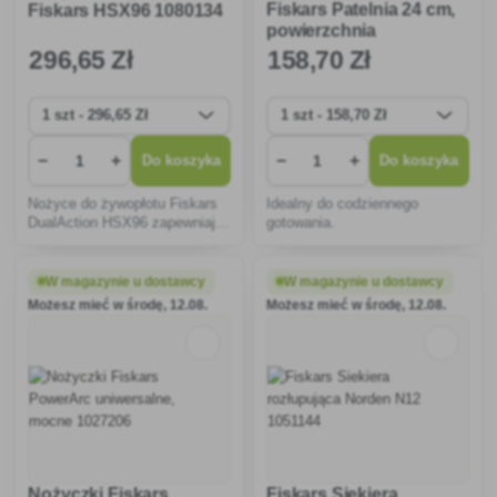
Fiskars Patelnia 24 cm,
Fiskars HSX96 1080134
powierzchnia
ceramiczna 1072310
296
,65 Zł
158
,70 Zł
−
+
−
+
Do koszyka
Do koszyka
Nożyce do żywopłotu Fiskars
Idealny do codziennego
DualAction HSX96 zapewniają
gotowania.
wygodną pracę podczas
przycinania żywopłotów w
ogrodzie.
W magazynie u dostawcy
W magazynie u dostawcy
Możesz mieć w środę, 12.08.
Możesz mieć w środę, 12.08.
Nożyczki Fiskars
Fiskars Siekiera