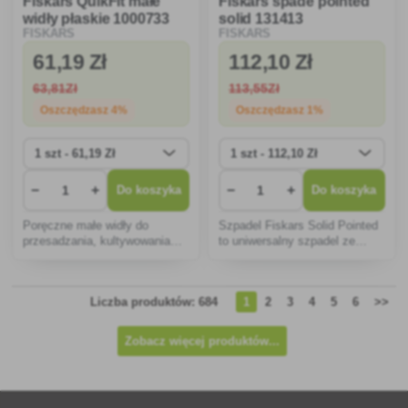
Fiskars QuikFit małe
Fiskars spade pointed
widły płaskie 1000733
solid 131413
FISKARS
FISKARS
61
,19 Zł
112
,10 Zł
63
,81Zł
113
,55Zł
Oszczędzasz 4%
Oszczędzasz 1%
−
+
−
+
Do koszyka
Do koszyka
Poręczne małe widły do
Szpadel Fiskars Solid Pointed
przesadzania, kultywowania
to uniwersalny szpadel ze
gleby i usuwania chwastów.
spiczastym, zaostrzonym
ostrzem, które posiada
szlifowaną płytkę na górze.
Liczba produktów: 684
1
2
3
4
5
6
>>
Wykonany jest z wysokiej
jakości, wytrzymałej stali
borowej.
Zobacz więcej produktów...