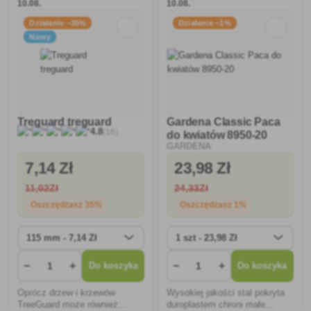
10.08.
10.08.
Działanie −35%
Działanie −1%
Nowy
Treguard treguard
Gardena Classic Paca
(16)
4.8
do kwiatów 8950-20
GARDENA
7
,14 Zł
23
,98 Zł
11
,02Zł
24
,33Zł
Oszczędzasz 35%
Oszczędzasz 1%
−
+
−
+
Do koszyka
Do koszyka
Oprócz drzew i krzewów
Wysokiej jakości stal pokryta
TreeGuard może również
duroplastem chroni małe