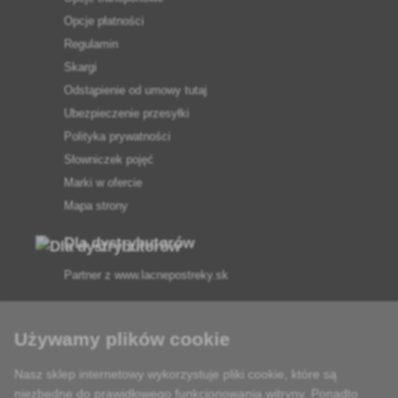
Opcje płatności
Regulamin
Skargi
Odstąpienie od umowy tutaj
Ubezpieczenie przesyłki
Polityka prywatności
Słowniczek pojęć
Marki w ofercie
Mapa strony
Dla dystrybutorów
Partner z
www.lacnepostreky.sk
Używamy plików cookie
Nasz sklep internetowy wykorzystuje pliki cookie, które są
Zawsze służymy fachową poradą
niezbędne do prawidłowego funkcjonowania witryny. Ponadto