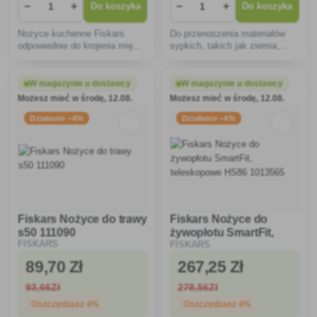
−
+
−
+
Do koszyka
Do koszyka
Nożyce kuchenne Fiskars
Do przenoszenia materiałów
odpowiednie do krojenia mięsa
sypkich, takich jak ziemia,
i warzyw.
piasek czy śnieg, najlepsza
jest łopata z szerokim
ostrzem.
W magazynie u dostawcy
W magazynie u dostawcy
Możesz mieć w środę, 12.08.
Możesz mieć w środę, 12.08.
Działanie −4%
Działanie −4%
Fiskars Nożyce do trawy
Fiskars Nożyce do
s50 111090
żywopłotu SmartFit,
FISKARS
FISKARS
teleskopowe HS86
1013565
89
,70 Zł
267
,25 Zł
93
,66Zł
278
,56Zł
Oszczędzasz 4%
Oszczędzasz 4%