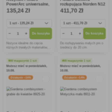
PowerArc uniwersalne,
rozłupująca Norden N12
mocne 1027206
1051144
135
,24 Zł
411
,70 Zł
−
+
−
+
Do koszyka
Do koszyka
Nożyce idealne do cięcia
Do rozłupywania małych pni o
różnych trwałych materiałów, w
średnicy do 20 cm.
tym cienkich metali, rynien,
sidingu winylowego, izolacji.
W magazynie 1 szt
W magazynie 1 szt
Możesz mieć w poniedziałek,
Możesz mieć w poniedziałek,
10.08.
10.08.
Działanie −14%
Działanie −14%