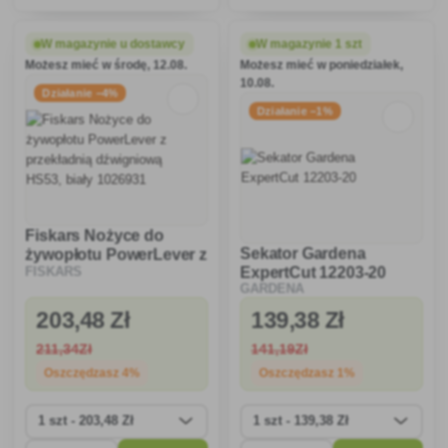
chronić meble ogrodowe,
narzędzia przed korozją,
słupki, znaki drogowe,
zapobiega osadzaniu się brudu
sadzonki i wiele innych
i zapewnia ekstremalną
W magazynie u dostawcy
W magazynie 1 szt
przedmiotów przed trawą,
wytrzymałość.
Możesz mieć w środę, 12.08.
Możesz mieć w poniedziałek,
chwastami i innymi
10.08.
zanieczyszczeniami.
Działanie −4%
Działanie −1%
Fiskars Nożyce do
Sekator Gardena
żywopłotu PowerLever z
ExpertCut 12203-20
FISKARS
przekładnią dźwigniową
GARDENA
HS53, biały 1026931
203
,48 Zł
139
,38 Zł
211
,34Zł
141
,19Zł
Oszczędzasz 4%
Oszczędzasz 1%