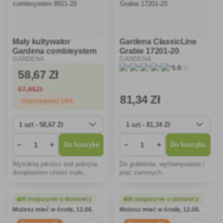
Mały kultywator
Gardena ClassicLine
Gardena combisystem
Grabie 17201-20
GARDENA
GARDENA
8921-20
(1)
5.0
58
,67 Zł
67
,95Zł
81
,34 Zł
Oszczędzasz 14%
−
+
−
+
Do koszyka
Do koszyka
Wysokiej jakości stal pokryta
Do grabienia, wyrównywania i
duroplastem chroni małe
prac ziemnych.
narzędzia przed korozją,
zapobiega osadzaniu się brudu
i zapewnia ekstremalną
W magazynie u dostawcy
W magazynie u dostawcy
wytrzymałość.
Możesz mieć w środę, 12.08.
Możesz mieć w środę, 12.08.