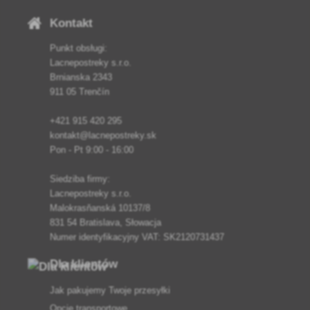
Kontakt
Punkt obsługi:
Lacnepostreky s.r.o.
Brnianska 2343
911 05 Trenčín
+421 915 420 295
kontakt@lacnepostreky.sk
Pon - Pt 9:00 - 16:00
Siedziba firmy:
Lacnepostreky s.r.o.
Malokrasňanská 10137/8
831 54 Bratislava, Słowacja
Numer identyfikacyjny VAT: SK2120731437
Dla klientów
Jak pakujemy Twoje przesyłki
Opcje transportowe