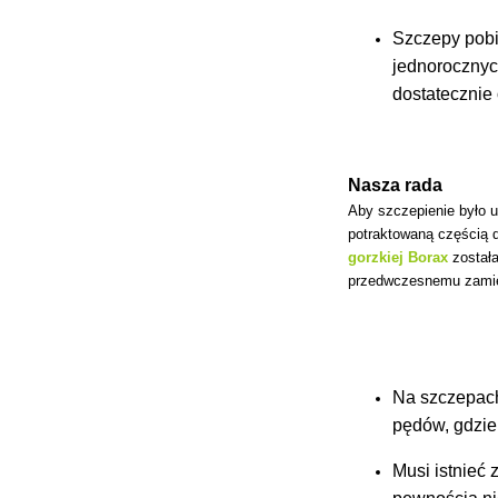
Szczepy pobi
jednoroczny
dostatecznie
Nasza rada
Aby szczepienie było 
potraktowaną częścią d
gorzkiej Borax
został
przedwczesnemu zamie
Na szczepach
pędów, gdzie
Musi istnieć