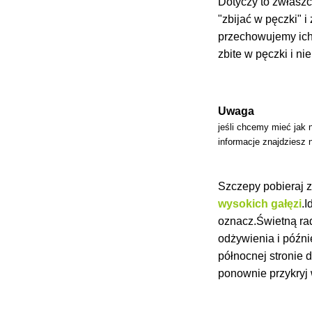
Dotyczy to zwłasz
"zbijać w pęczki" 
przechowujemy ich,
zbite w pęczki i n
Uwaga
jeśli chcemy mieć jak
informacje znajdziesz 
Szczepy pobieraj 
wysokich gałęzi
.
oznacz.Świetną rad
odżywienia i późn
północnej stronie 
ponownie przykryj 