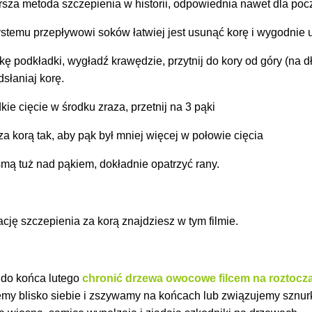
arsza metoda szczepienia w historii, odpowiednia nawet dla poc
ystemu przepływowi soków łatwiej jest usunąć korę i wygodnie 
kę podkładki, wygładź krawędzie, przytnij do kory od góry (na d
słaniaj korę.
ie cięcie w środku zraza, przetnij na 3 pąki
a korą tak, aby pąk był mniej więcej w połowie cięcia
mą tuż nad pąkiem, dokładnie opatrzyć rany.
ację szczepienia za korą znajdziesz w tym filmie.
 do końca lutego
chronić drzewa owocowe filcem na roztocz
emy blisko siebie i zszywamy na końcach lub związujemy sznur