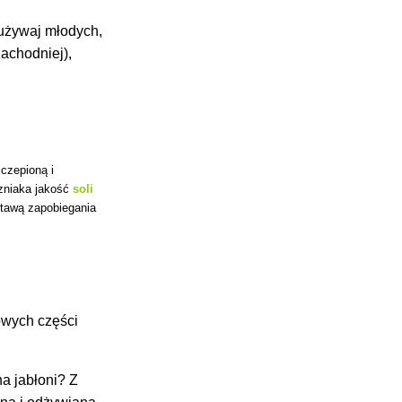
 używaj młodych,
achodniej),
czepioną i
czniaka jakość
soli
tawą zapobiegania
owych części
a jabłoni? Z