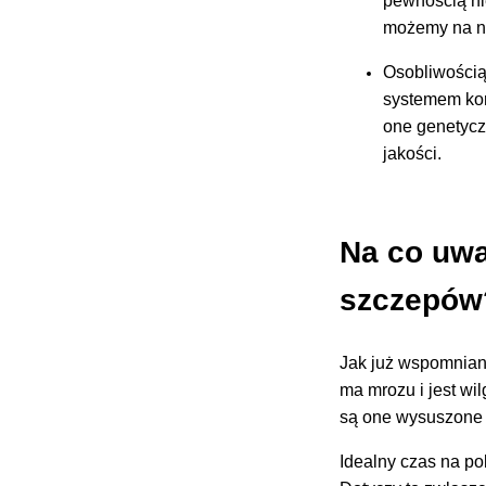
pewnością ni
możemy na ni
Osobliwością
systemem kor
one genetycz
jakości.
Na co uwa
szczepó
Jak już wspomnian
ma mrozu i jest wi
są one wysuszone i
Idealny czas na po