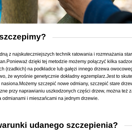
 szczepimy?
edną z najskuteczniejszych technik ratowania i rozmnażania star
an.Ponieważ dzięki tej metodzie możemy połączyć kilka sadzo
ch (rzadkich) na podkładce lub gałęzi innego drzewa owocoweg
o, że wyrośnie genetycznie dokładny egzemplarz.Jest to skute
 nasiona.Możemy szczepić nowe odmiany, szczepić stare drze
czne przy naprawianiu uszkodzonych części drzew, można też z
 odmianami i mieszańcami na jednym drzewie.
warunki udanego szczepienia?