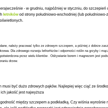
eraj
wcześnie - w grudniu, najpóźniej w styczniu, do szczepień
ch
letników
od strony południowo-wschodniej (lub południowo-z
 oświetlonych.
udane, należy pracować tylko ze zdrowym szczepem, a później z dobrze zasz
rzewa. Dla zdrowego rozwoju lethorhizów i odporności roślin na grzyby i mą
a
potwierdzona przez wielu klientów
. Odżywianie borem i magnezem jest pods
raniu drzew.
 musi być dużo zdrowych pąków. Najlepiej więc ciąć ze środk
 ich jakość jest najwyższa
 zgodność między szczepem a podkładką. Czy wiśnia wyrośnie n