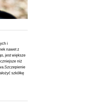
ych i
nek nawet z
o, jest większe
czniejsze niż
wa.Szczepienie
ałożyć szkółkę