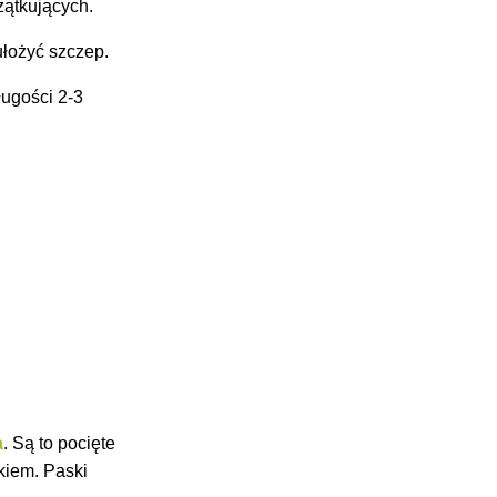
zątkujących.
ułożyć szczep.
ługości 2-3
a
. Są to pocięte
kiem. Paski