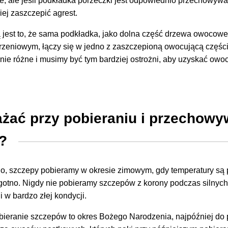
e, ale jeśli podkładka porzeczki jest odpowiednio przechowywa
ej zaszczepić agrest.
 jest to, że sama podkładka, jako dolna część drzewa owocow
zeniowym, łączy się w jedno z zaszczepioną owocującą częśc
nie różne i musimy być tym bardziej ostrożni, aby uzyskać owo
żać przy pobieraniu i przechowy
w?
o, szczepy pobieramy w okresie zimowym, gdy temperatury są 
lgotno. Nigdy nie pobieramy szczepów z korony podczas silnyc
 w bardzo złej kondycji.
bieranie szczepów to okres Bożego Narodzenia, najpóźniej do 