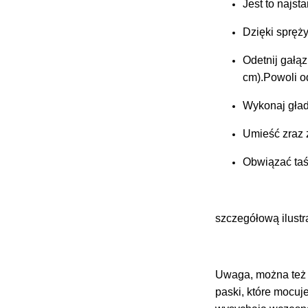
Jest to najst
Dzięki spręż
Odetnij gałąz
cm).Powoli od
Wykonaj gładk
Umieść zraz z
Obwiązać taś
szczegółową ilustr
Uwaga
, można też
paski, które mocuj