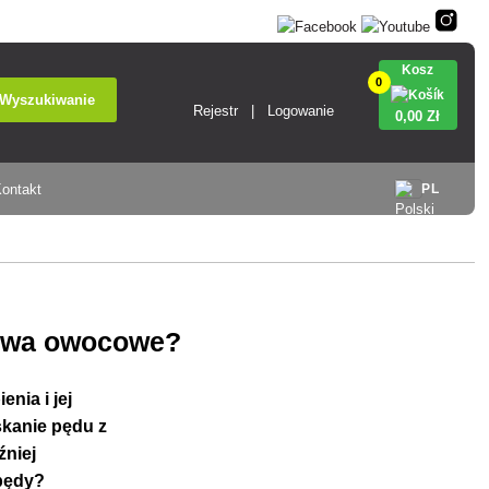
Kosz
0
Wyszukiwanie
Rejestr
Logowanie
0
,00 Zł
ontakt
PL
rzewa owocowe?
enia i jej
skanie pędu z
źniej
 pędy?