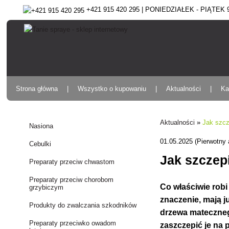
+421 915 420 295 | PONIEDZIAŁEK - PIĄTEK 9:
Strona główna
Wszystko o kupowaniu
Aktualności
Ka
Aktualności
»
Jak szcz
Nasiona
01.05.2025 (Pierwotny 
Cebulki
Jak szczep
Preparaty przeciw chwastom
Preparaty przeciw chorobom
Co właściwie robi 
grzybiczym
znaczenie, mają j
Produkty do zwalczania szkodników
drzewa mateczneg
Preparaty przeciwko owadom
zaszczepić je na 