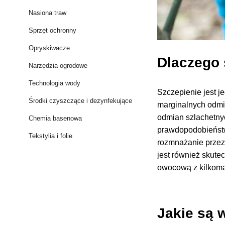
Nasiona traw
Sprzęt ochronny
Opryskiwacze
Dlaczego
Narzędzia ogrodowe
Technologia wody
Szczepienie jest j
Środki czyszczące i dezynfekujące
marginalnych odmi
odmian szlachetny
Chemia basenowa
prawdopodobieństw
Tekstylia i folie
rozmnażanie przez
jest również skute
owocową z kilkoma
Jakie są 