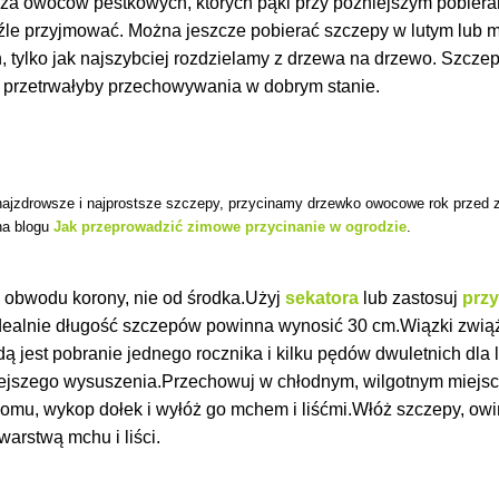
cza owoców pestkowych, których pąki przy późniejszym pobiera
i źle przyjmować. Można jeszcze pobierać szczepy w lutym lub m
 tylko jak najszybciej rozdzielamy z drzewa na drzewo. Szczep
ie przetrwałyby przechowywania w dobrym stanie.
 najzdrowsze i najprostsze szczepy, przycinamy drzewko owocowe rok przed z
na blogu
Jak przeprowadzić zimowe przycinanie w ogrodzie
.
z obwodu korony, nie od środka.Użyj
sekatora
lub zastosuj
prz
Idealnie długość szczepów powinna wynosić 30 cm.Wiązki zwiąż
ą jest pobranie jednego rocznika i kilku pędów dwuletnich dla
iejszego wysuszenia.Przechowuj w chłodnym, wilgotnym miejscu
domu, wykop dołek i wyłóż go mchem i liśćmi.Włóż szczepy, owi
warstwą mchu i liści.