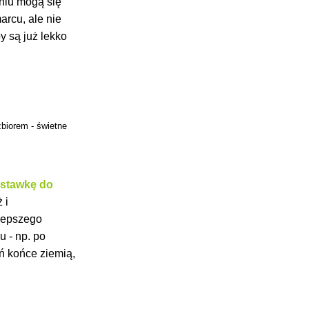
niu mogą się
arcu, ale nie
y są już lekko
biorem - świetne
ystawkę do
 i
 lepszego
 - np. po
ń końce ziemią,