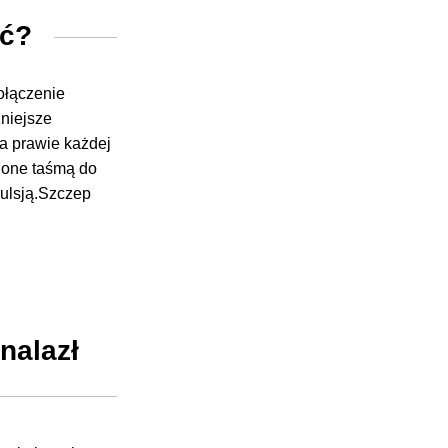
ać?
połączenie
żniejsze
la prawie każdej
ione taśmą do
ulsją.Szczep
nalazł