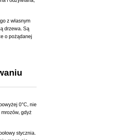
na i odżywiana,
ego z własnym
ią drzewa. Są
ce o pożądanej
waniu
powyżej 0°C, nie
h mrozów, gdyż
połowy stycznia.