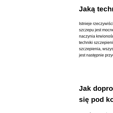
Jaką tech
Istnieje rzeczywiś
szczepu jest mocne
naczynia krwionośn
techniki szczepie
szczepienia, wszys
jest następnie prz
Jak dopro
się pod k