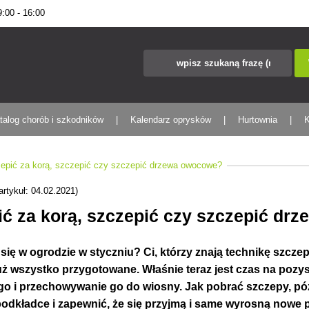
00 - 16:00
talog chorób i szkodników
Kalendarz oprysków
Hurtownia
K
epić za korą, szczepić czy szczepić drzewa owocowe?
artykuł: 04.02.2021)
ić za korą, szczepić czy szczepić d
się w ogrodzie w styczniu? Ci, którzy znają technikę szczepi
uż wszystko przygotowane. Właśnie teraz jest czas na pozy
o i przechowywanie go do wiosny. Jak pobrać szczepy, pó
podkładce i zapewnić, że się przyjmą i same wyrosną nowe