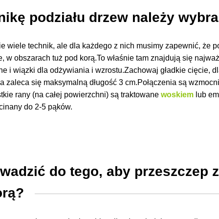
nikę podziału drzew należy wybr
cie wiele technik, ale dla każdego z nich musimy zapewnić, że 
, w obszarach tuż pod korą.To właśnie tam znajdują się najwa
e i wiązki dla odżywiania i wzrostu.Zachowaj gładkie cięcie, d
nia zaleca się maksymalną długość 3 cm.Połączenia są wzmocn
tkie rany (na całej powierzchni) są traktowane
woskiem
lub em
ycinany do 2-5 pąków.
wadzić do tego, aby przeszczep z
orą?