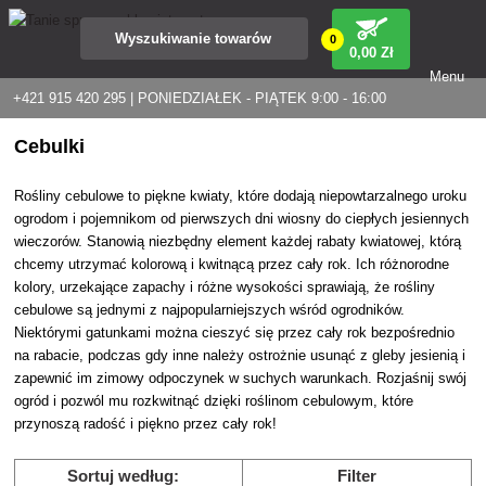
0
0
,00 Zł
Menu
+421 915 420 295 | PONIEDZIAŁEK - PIĄTEK 9:00 - 16:00
Cebulki
Rośliny cebulowe to piękne kwiaty, które dodają niepowtarzalnego uroku
ogrodom i pojemnikom od pierwszych dni wiosny do ciepłych jesiennych
wieczorów. Stanowią niezbędny element każdej rabaty kwiatowej, którą
chcemy utrzymać kolorową i kwitnącą przez cały rok. Ich różnorodne
kolory, urzekające zapachy i różne wysokości sprawiają, że rośliny
cebulowe są jednymi z najpopularniejszych wśród ogrodników.
Niektórymi gatunkami można cieszyć się przez cały rok bezpośrednio
na rabacie, podczas gdy inne należy ostrożnie usunąć z gleby jesienią i
zapewnić im zimowy odpoczynek w suchych warunkach. Rozjaśnij swój
ogród i pozwól mu rozkwitnąć dzięki roślinom cebulowym, które
przynoszą radość i piękno przez cały rok!
Sortuj według:
Filter