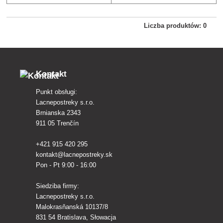
Liczba produktów: 0
Kontakt
Punkt obsługi:
Lacnepostreky s.r.o.
Brnianska 2343
911 05 Trenčín
+421 915 420 295
kontakt@lacnepostreky.sk
Pon - Pt 9:00 - 16:00
Siedziba firmy:
Lacnepostreky s.r.o.
Malokrasňanská 10137/8
831 54 Bratislava, Słowacja