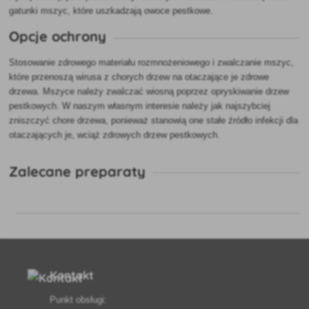
gatunki mszyc, które uszkadzają owoce pestkowe.
Opcje ochrony
Stosowanie zdrowego materiału rozmnożeniowego i zwalczanie mszyc,
które przenoszą wirusa z chorych drzew na otaczające je zdrowe
drzewa. Mszyce należy zwalczać wiosną poprzez opryskiwanie drzew
pestkowych. W naszym własnym interesie należy jak najszybciej
zniszczyć chore drzewa, ponieważ stanowią one stałe źródło infekcji dla
otaczających je, wciąż zdrowych drzew pestkowych.
Zalecane preparaty
Kontakt
Punkt obsługi: