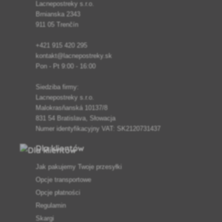
Lacnepostreky s.r.o.
Brnianska 2343
911 05 Trenčín
+421 915 420 295
kontakt@lacnepostreky.sk
Pon - Pt 9:00 - 16:00
Siedziba firmy:
Lacnepostreky s.r.o.
Malokrasňanská 10137/8
831 54 Bratislava, Słowacja
Numer identyfikacyjny VAT: SK2120731437
Dla klientów
Jak pakujemy Twoje przesyłki
Opcje transportowe
Opcje płatności
Regulamin
Skargi