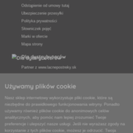
Odstąpienie od umowy tutaj
Ubezpieczenie przesyłki
Polityka prywatności
Słowniczek pojęć
Marki w ofercie
Mapa strony
Dla dystrybutorów
Partner z
www.lacnepostreky.sk
Używamy plików cookie
Nasz sklep internetowy wykorzystuje pliki cookie, które są
Zawsze służymy fachową poradą
niezbędne do prawidłowego funkcjonowania witryny. Ponadto
używamy również plików cookie do anonimowych celów
Reklamacje są rozpatrywane w ciągu 24 godzin
analitycznych, aby pomóc nam lepiej zrozumieć Twoje
preferencje i ulepszyć nasze usługi. Jeśli nie wyrażasz zgody na
85% towarów w magazynie
korzystanie z tych plików cookie, możesz je odrzucić. Twoja