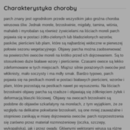
Charakterystyka choroby
parch znany jest ogrodnikom przede wszystkim jako groźna choroba
wirusowa śliw. Jednak morele, brzoskwinie, migdały, tarnina, wiśnia,
mahaleb i myrobalan są również żywicielami.na liściach moreli parch
pojawia się w postaci żółto-zielonych lub bladozielonych wzorów,
pasków, pierścieni lub plam, które są najbardziej widoczne w pierwszej
połowie sezonu wegetacyjnego. Objawy parcha można zaobserwować
na powierzchni owoców moreli na krótko przed ich dojrzewaniem. Są to
stosunkowo duże białawe wzory i pierścienie. Czasami owoce są lekko
zdeformowane w tych miejscach. Miąższ silnie porażonych owoców jest
włóknisty, mało soczysty i ma mdły smak. Bardzo typowo, parch
pojawia się na pestkach moreli w postaci białawych pierścieni, wzorów i
plam, które pozostają na pestkach nawet po wysuszeniu. Na liściach
brzoskwini objawy parcha są rzadsze i objawiają się żółknięciem żyłek i
deformacją blaszki liściowej. Objawy na owocach brzoskwini są
podobne do objawów szkarlatyny na morelach, z tym wyjątkiem, że ze
względu na delikatne pokwitanie brzoskwiń, są one mniej zauważalne i
stopniowo zanikają w miarę dojrzewania owoców. parch rozprzestrzenia
się zarówno przez materiał rozmnożeniowy (oczka, szczepy,
wykopaliska), jak i przez owady. Głównymi wektorami wirusa są różne