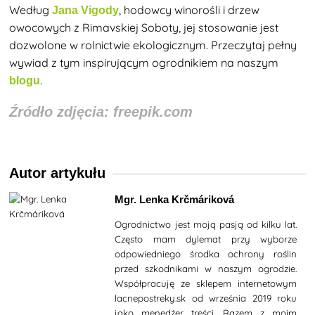
Według
, hodowcy winorośli i drzew
Jana Vigody
owocowych z Rimavskiej Soboty, jej stosowanie jest
dozwolone w rolnictwie ekologicznym. Przeczytaj pełny
wywiad z tym inspirującym ogrodnikiem na naszym
.
blogu
Źródło zdjęcia: freepik.com
Autor artykułu
Mgr. Lenka Krčmáriková
Ogrodnictwo jest moją pasją od kilku lat.
Często mam dylemat przy wyborze
odpowiedniego środka ochrony roślin
przed szkodnikami w naszym ogrodzie.
Współpracuję ze sklepem internetowym
lacnepostreky.sk od września 2019 roku
jako menedżer treści. Razem z moim