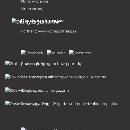
Marki w ofercie
Mapa strony
Dla dystrybutorów
Partner z
www.lacnepostreky.sk
Zawsze służymy fachową poradą
Reklamacje są rozpatrywane w ciągu 24 godzin
85% towarów w magazynie
Dostawa w ciągu 24 godzin od poniedziałku do piątku