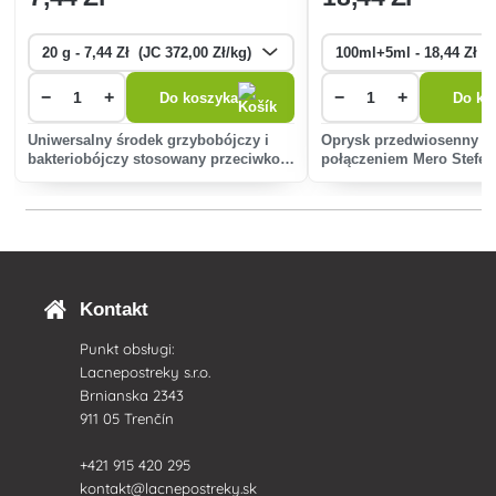
−
+
−
+
Do koszyka
Do ko
Uniwersalny środek grzybobójczy i
Oprysk przedwiosenny je
bakteriobójczy stosowany przeciwko
połączeniem Mero Stefes 
szerokiej gamie chorób grzybiczych
Zeon 5 CS przeznaczony
pomidorów, ogórków, moreli,
wiosennego zwalczania 
winorośli i innych upraw.
zimujących na drzewach
ozdobnych (np. mszyc, r
owocowych,
Kontakt
Punkt obsługi:
Lacnepostreky s.r.o.
Brnianska 2343
911 05 Trenčín
+421 915 420 295
kontakt@lacnepostreky.sk