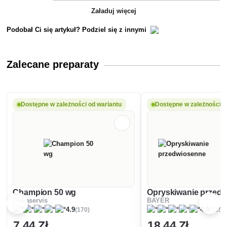
Załaduj więcej
Podobał Ci się artykuł? Podziel się z innymi
Zalecane preparaty
Dostępne w zależności od wariantu
Dostępne w zależności o
Champion 50 wg
Opryskiwanie przed
Floraservis
BAYER
(170)
(155)
4.9
4.9
7
,44 Zł
18
,44 Zł