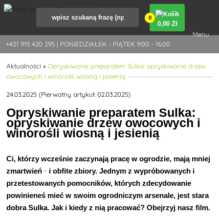
0
0
,00 Zł
Menu
+421 915 420 295 | PONIEDZIAŁEK - PIĄTEK 9:00 - 16:00
Aktualności
»
Opryskiwanie preparatem Sulka: opryskiwanie drzew
owocowych i winorośli wiosną i jesienią
24.03.2025 (Pierwotny artykuł: 02.03.2025)
Opryskiwanie preparatem Sulka:
opryskiwanie drzew owocowych i
winorośli wiosną i jesienią
Ci, którzy wcześnie zaczynają pracę w ogrodzie, mają mniej
-
zmartwień
i obfite zbiory. Jednym z wypróbowanych i
przetestowanych pomocników, których zdecydowanie
powinieneś mieć w swoim ogrodniczym arsenale, jest stara
dobra Sulka. Jak i kiedy z nią pracować? Obejrzyj nasz film.