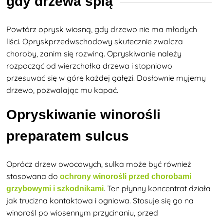
gdy drzewa śpią
Powtórz oprysk wiosną, gdy drzewo nie ma młodych
liści. Oprysk
przedwschodowy skutecznie zwalcza
choroby, zanim się rozwiną. Opryskiwanie należy
rozpocząć od wierzchołka drzewa i stopniowo
przesuwać się w górę każdej gałęzi. Dosłownie myjemy
drzewo, pozwalając mu kapać.
Opryskiwanie winorośli
preparatem sulcus
Oprócz drzew owocowych, sulka może być również
stosowana do
ochrony winorośli przed chorobami
. Ten płynny koncentrat
działa
grzybowymi i szkodnikami
jak trucizna kontaktowa i ogniowa. Stosuje się go na
winorośl po wiosennym przycinaniu, przed