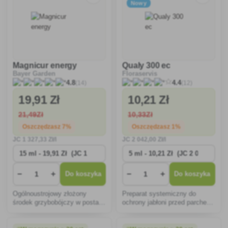
Nowy
Magnicur energy
Qualy 300 ec
Bayer Garden
Floraservis
(14)
(12)
4.8
4.4
19
,91 Zł
10
,21 Zł
21
,49Zł
10
,33Zł
Oszczędzasz 7%
Oszczędzasz 1%
JC
1 327
,33 Zł/l
JC
2 042
,00 Zł/l
−
+
−
+
Do koszyka
Do koszyka
Ogólnoustrojowy złożony
Preparat systemiczny do
środek grzybobójczy w postaci
ochrony jabłoni przed parchem
płynnego koncentratu do
jabłoni.
rozcieńczania wodą o działaniu