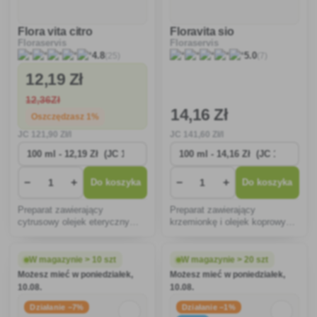
Flora vita citro
Floravita sio
Floraservis
Floraservis
(25)
(7)
4.8
5.0
12
,19 Zł
12
,36Zł
14
,16 Zł
Oszczędzasz 1%
JC
121
,90 Zł/l
JC
141
,60 Zł/l
−
+
−
+
Do koszyka
Do koszyka
Preparat zawierający
Preparat zawierający
cytrusowy olejek eteryczny
krzemionkę i olejek koprowy
zwiększający odporność i
przeciw chorobom grzybiczym.
skutecznie przeciwdziałający
chorobom grzybowym,
W magazynie > 10 szt
W magazynie > 20 szt
zwłaszcza mączniakowi
Możesz mieć w poniedziałek,
Możesz mieć w poniedziałek,
rzekomemu.
10.08.
10.08.
Działanie −7%
Działanie −1%