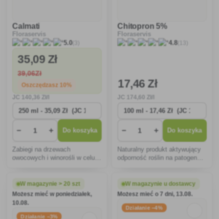
Calmati
Chitopron 5%
Floraservis
Floraservis
(3)
(13)
5.0
4.8
35
,09 Zł
39
,06Zł
17
,46 Zł
Oszczędzasz 10%
JC
140
,36 Zł/l
JC
174
,60 Zł/l
−
+
−
+
Do koszyka
Do koszyka
Zabiegi na drzewach
Naturalny produkt aktywujący
owocowych i winorośli w celu
odporność roślin na patogenne
zwiększenia odporności roślin
grzyby i bakterie.
(mączniak rzekomy,
peronospory)
W magazynie > 20 szt
W magazynie u dostawcy
Możesz mieć w poniedziałek,
Możesz mieć o 7 dni, 13.08.
10.08.
Działanie −4%
Działanie −3%