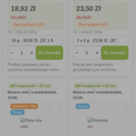
18
,92 Zł
23
,50 Zł
21
,10Zł
25
,41Zł
Oszczędzasz 10%
Oszczędzasz 8%
JC
1 892
,00 Zł/kg
JC
3 916
,67 Zł/kg
−
+
−
+
Do koszyka
Do koszyka
Produkt poprawia jakość
Discus jest preparatem
systemu korzeniowego roślin,
grzybobójczym w formie
co prowadzi do lepszej
granulatu dyspergowanego w
witalności i naturalnej obrony
wodzie, przeznaczonym do
roślin.
zwalczania parcha jabłoni i
W magazynie > 20 szt
W magazynie > 20 szt
zarazy jabłoni, winorośli
Możesz mieć w poniedziałek,
Możesz mieć w poniedziałek,
przeciwko mączniakowi
10.08.
10.08.
rzekomemu.
Działanie −1%
Nowy
Nowy