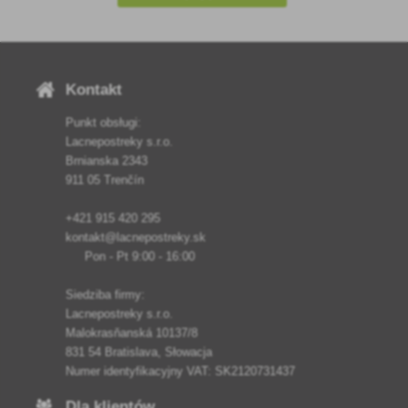
Kontakt
Punkt obsługi:
Lacnepostreky s.r.o.
Brnianska 2343
911 05 Trenčín
+421 915 420 295
kontakt@lacnepostreky.sk
Pon - Pt 9:00 - 16:00
Siedziba firmy:
Lacnepostreky s.r.o.
Malokrasňanská 10137/8
831 54 Bratislava, Słowacja
Numer identyfikacyjny VAT: SK2120731437
Dla klientów