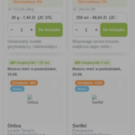
Oszczędzasz 4%
Oszczędzasz 1%
JC
372
,00 Zł/kg
JC
194
,56 Zł/l
−
+
−
+
Do koszyka
Do koszyka
Uniwersalny środek
Wspomaga wzrost korzeni,
grzybobójczy i bakteriobójczy
zwiększa wigor roślin i
stosowany przeciwko szerokiej
naturalnie chroni przed
gamie chorób grzybiczych
chorobami. Organiczne
pomidorów, ogórków, moreli,
rozwiązanie dla zdrowej gleby i
W magazynie > 10 szt
W magazynie 3 szt
winorośli i innych upraw.
silnych roślin do stosowania
Możesz mieć w poniedziałek,
Możesz mieć w poniedziałek,
przez cały rok.
10.08.
10.08.
Działanie −8%
Działanie −10%
Nowy
Nowy
Ortiva
Serifel
Lovela Terezín
Floraservis