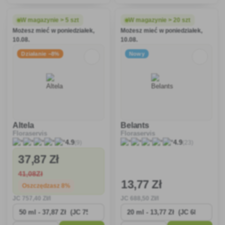
emulsyjnego przeznaczony do
grzybowymi.
ochrony rzepaku ozimego,
buraka cukrowego, buraka
W magazynie > 5 szt
W magazynie > 20 szt
pastewnego, owoców
Możesz mieć w poniedziałek,
Możesz mieć w poniedziałek,
ziarnkowych, marchwi i
10.08.
10.08.
kalafiora przed chorobami
grzybowym
Działanie −8%
Nowy
Altela
Belants
Floraservis
Floraservis
(9)
(23)
4.9
4.9
37
,87 Zł
41
,08Zł
13
,77 Zł
Oszczędzasz 8%
JC
757
,40 Zł/l
JC
688
,50 Zł/l