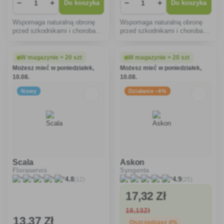
−
+
−
+
Do koszyka
Do koszyka
Wspomaga naturalną obronę
Wspomaga naturalną obronę
przed szkodnikami i chorobami
przed szkodnikami i chorobami
grzybiczymi.
grzybiczymi. RTU jest
przeznaczony do
natychmiastowego użycia bez
W magazynie > 20 szt
W magazynie > 20 szt
potrzeby rozcieńczania.
Możesz mieć w poniedziałek,
Możesz mieć w poniedziałek,
10.08.
10.08.
Nowy
Działanie −4%
Scala
Askon
Floraservis
Syngenta
(12)
(25)
4.8
4.9
17
,32 Zł
18
,13Zł
13
,37 Zł
Oszczędzasz 4%