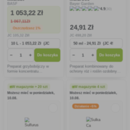
BASF
Bayer Garden
(30)
4.9
1 053
,22 Zł
1 067
,11Zł
24
,91 Zł
Oszczędzasz 1%
JC
105
,32 Zł/l
JC
498
,20 Zł/l
−
+
−
+
Do koszyka
Do koszyka
Preparat grzybobójczy w
Preparat kombinowany do
formie koncentratu
ochrony róż i roślin ozdobnych
zawiesinowego (SC) do
przed szkodnikami ssakami i
ochrony winorośli przed
kornikami oraz chorobami
peronosporami winorośli.
grzybowymi.
W magazynie > 20 szt
W magazynie 4 szt
Możesz mieć w poniedziałek,
Możesz mieć w poniedziałek,
10.08.
10.08.
Działanie −5%