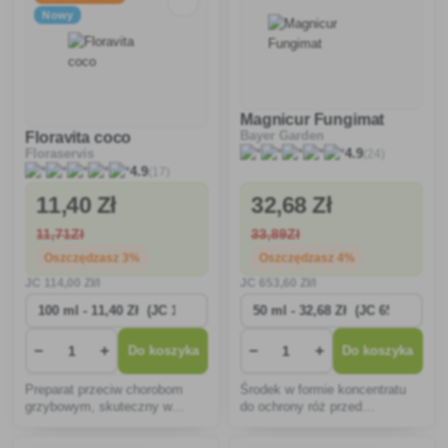
Nowy
Magnicur Fungimat
Floravita coco
Bayer Garden
(24)
Floraservis
4.9
(17)
4.9
11
,40 Zł
32
,68 Zł
11
,71Zł
33
,89Zł
Oszczędzasz 3%
Oszczędzasz 4%
JC
114
,00 Zł/l
JC
653
,60 Zł/l
−
+
−
+
Do koszyka
Do koszyka
Preparat przeciw chorobom
Środek w formie koncentratu
grzybowym, skuteczny w
do ochrony róż przed
silnym porażeniu mączniakiem
mączniakiem prawdziwym,
rzekomym.
czarną plamistością i rdzą,