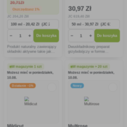
20
,71Zł
30
,97 Zł
Oszczędzasz 1%
JC
204
,20 Zł/l
JC
619
,40 Zł/l
−
+
−
+
Do koszyka
Do koszyka
Produkt naturalny zawierający
Dwuskładnikowy preparat
składniki aktywne takie jak
grzybobójczy w formie
lecytyna sojowa i olej
płynnego dyspergowalnego
słonecznikowy, które aktywują
koncentratu do zwalczania
funkcje fizjologiczne roślin, a
zarazy ziemniaka.
W magazynie 1 szt
W magazynie > 20 szt
tym samym stymulują
Możesz mieć w poniedziałek,
Możesz mieć w poniedziałek,
produkcję fitoaleksyn.
10.08.
10.08.
Działanie −1%
Nowy
Mildicut
Multirose