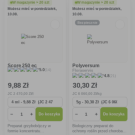
W magazynie > 20 szt
W magazynie > 20 szt
Możesz mieć w poniedziałek,
Możesz mieć w poniedziałek,
10.08.
10.08.
Bezpiecznie
Score 250 ec
Polyversum
(14)
5.0
Floraservis
(21)
4.8
9
,88 Zł
30
,30 Zł
JC
2 470
,00 Zł/l
JC
6 060
,00 Zł/kg
−
+
−
+
Do koszyka
Do koszyka
Preparat grzybobójczy w
Biologiczny preparat do
formie koncentratu
ochrony roślin przed chorobami