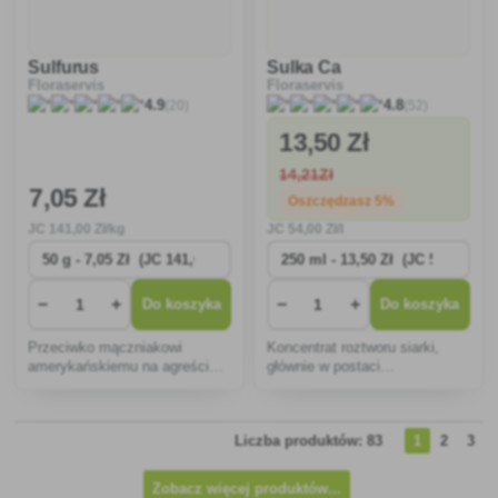
Sulfurus
Sulka Ca
Floraservis
Floraservis
(20)
(52)
4.9
4.8
13
,50 Zł
14
,21Zł
7
,05 Zł
Oszczędzasz 5%
JC
141
,00 Zł/kg
JC
54
,00 Zł/l
−
+
−
+
Do koszyka
Do koszyka
Przeciwko mączniakowi
Koncentrat roztworu siarki,
amerykańskiemu na agreście
głównie w postaci
oraz mączniakowi rzekomemu
wielosiarczku, o wysokiej
na roślinach ozdobnych i
zawartości wapnia (oprysk
innych uprawach.
przedwiosenny).
Liczba produktów: 83
1
2
3
Zobacz więcej produktów...