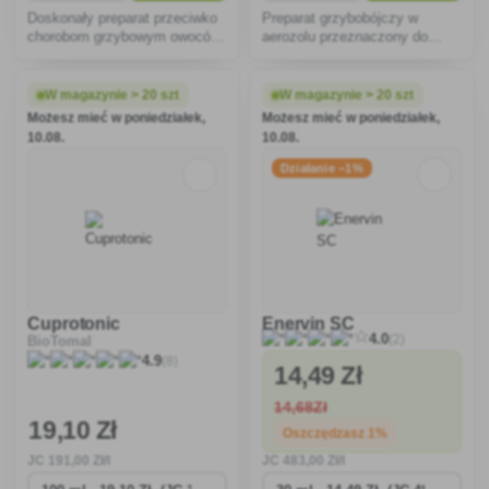
Doskonały preparat przeciwko
Preparat grzybobójczy w
chorobom grzybowym owoców
aerozolu przeznaczony do
i warzyw, wysoce skuteczny
zwalczania mączniaka
uniwersalny fungicyd do
prawdziwego, parcha i chorób
owoców pestkowych.
magazynowych ziarna.
W magazynie > 20 szt
W magazynie > 20 szt
Możesz mieć w poniedziałek,
Możesz mieć w poniedziałek,
10.08.
10.08.
Działanie −1%
Cuprotonic
Enervin SC
(2)
4.0
BioTomal
(8)
4.9
14
,49 Zł
14
,68Zł
19
,10 Zł
Oszczędzasz 1%
JC
191
,00 Zł/l
JC
483
,00 Zł/l