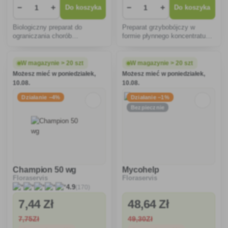
−
+
−
+
Do koszyka
Do koszyka
Biologiczny preparat do
Preparat grzybobójczy w
ograniczania chorób
formie płynnego koncentratu
grzybowych (grzyba, parcha)
zawiesinowego do
ziemniaków, pomidorów,
rozcieńczania wodą (SC),
truskawek, warzyw, drzew
przeznaczony do zwalczania
W magazynie > 20 szt
W magazynie > 20 szt
owocowych i winorośli.
chorób grzybowych kukurydzy,
Możesz mieć w poniedziałek,
Możesz mieć w poniedziałek,
winorośli, ziarniaków i owoców
10.08.
10.08.
pestkowych.
Działanie −4%
Działanie −1%
Bezpiecznie
Champion 50 wg
Mycohelp
Floraservis
Floraservis
(170)
4.9
7
,44 Zł
48
,64 Zł
7
,75Zł
49
,30Zł