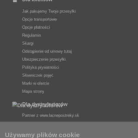
Jak pakujemy Twoje przesyłki
Opcje transportowe
Opcje płatności
Regulamin
Skargi
Odstąpienie od umowy tutaj
Ubezpieczenie przesyłki
Polityka prywatności
Słowniczek pojęć
Marki w ofercie
Mapa strony
Dla dystrybutorów
Partner z
www.lacnepostreky.sk
Używamy plików cookie