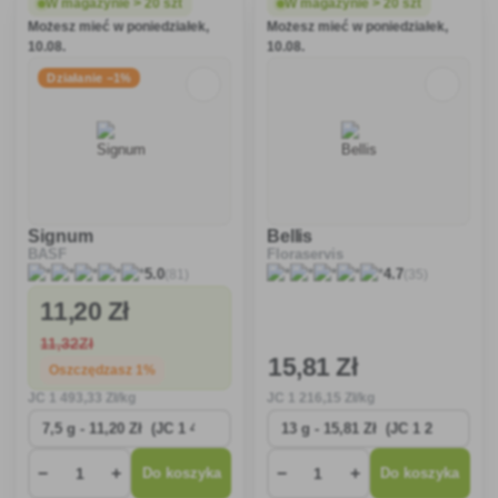
zarówno zapobiegawczym, jak
W magazynie > 20 szt
W magazynie > 20 szt
i leczniczym (leczniczym),
Możesz mieć w poniedziałek,
Możesz mieć w poniedziałek,
przeznaczony do zwalczania
10.08.
10.08.
Działanie −1%
Signum
Bellis
BASF
Floraservis
(81)
(35)
5.0
4.7
11
,20 Zł
11
,32Zł
15
,81 Zł
Oszczędzasz 1%
JC
1 493
,33 Zł/kg
JC
1 216
,15 Zł/kg
−
+
−
+
Do koszyka
Do koszyka