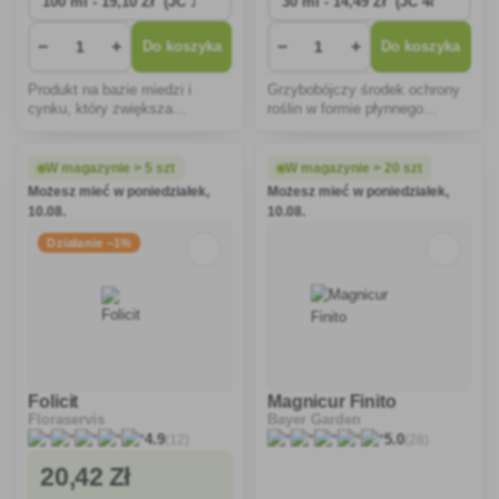
−
+
−
+
Do koszyka
Do koszyka
Produkt na bazie miedzi i
Grzybobójczy środek ochrony
cynku, który zwiększa
roślin w formie płynnego
odporność roślin na choroby
koncentratu do rozcieńczania
wirusowe, bakteryjne i
wodą, przeznaczony do
grzybowe, ogranicza
ochrony winorośli przed
W magazynie > 5 szt
W magazynie > 20 szt
występowanie chorób i
peronosporem winorośli oraz
Możesz mieć w poniedziałek,
Możesz mieć w poniedziałek,
optymalizuje odżywianie.
do ochrony ziemniaków przed
10.08.
10.08.
zarazą
Działanie −1%
Folicit
Magnicur Finito
Floraservis
Bayer Garden
(12)
(28)
4.9
5.0
20
,42 Zł