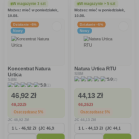
roślin ozdobnych przed
W magazynie 3 szt
W magazynie > 5 szt
mączniakiem prawdziwym i
Możesz mieć w poniedziałek,
Możesz mieć w poniedziałek,
rdzą oraz wiciokrzewu przed
10.08.
10.08.
Cylindroclad
Działanie −5%
Działanie −5%
Nowy
Nowy
Koncentrat Natura
Natura Urtica RTU
SBM
Urtica
(2)
5.0
SBM
(1)
5.0
46
,92 Zł
44
,13 Zł
49
,22Zł
46
,25Zł
Oszczędzasz 5%
Oszczędzasz 5%
JC
46
,92 Zł/l
JC
44
,13 Zł/l