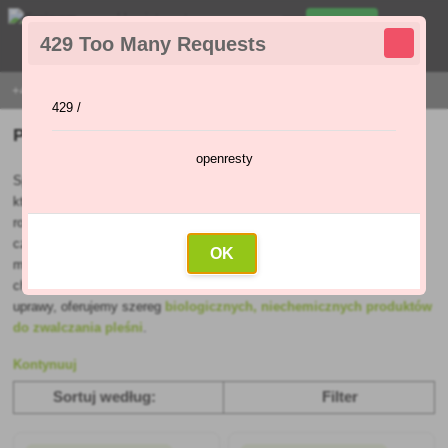
0
429 Too Many Requests
Menu
0
,00 Zł
+421 915 420 295 | PONIEDZIAŁEK - PIĄTEK 9:00 - 16:00
429 /
Preparaty przeciw chorobom grzybiczym
openresty
Spraye
na
pleśń
to szybka pomoc w walce z grzybami żywicielskimi,
które atakują rośliny. Istnieje ponad 100 gatunków grzybiczych chorób
roślin. Chemiczne
środki grzybobójcze
są najczęściej stosowane
i
często mają szerokie spektrum działania. W praktyce oznacza to, że
OK
mogą wyeliminować kilka gatunków grzybów wywołujących grzybicze
choroby roślin. Dla tych, którzy preferują bardziej ekologiczny sposób
uprawy, oferujemy szereg
biologicznych, niechemicznych produktów
do zwalczania pleśni
.
Kontynuuj
Sortuj według:
Filter