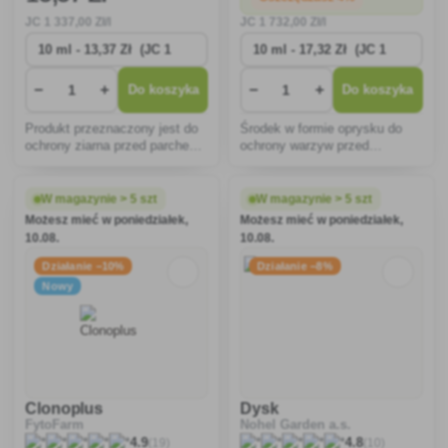
JC
1 337
,00 Zł/l
JC
1 732
,00 Zł/l
−
+
−
+
Do koszyka
Do koszyka
Produkt przeznaczony jest do
Środek w formie oprysku do
ochrony ziarna przed parchem
ochrony warzyw przed
oraz do ochrony winorośli i
chorobami grzybowymi.
truskawek przed szarą pleśnią
(botrytis)
W magazynie > 5 szt
W magazynie > 5 szt
Możesz mieć w poniedziałek,
Możesz mieć w poniedziałek,
10.08.
10.08.
Działanie −10%
Działanie −8%
Nowy
Clonoplus
Dysk
FytoFarm
Nohel Garden a.s.
(19)
(10)
4.9
4.8