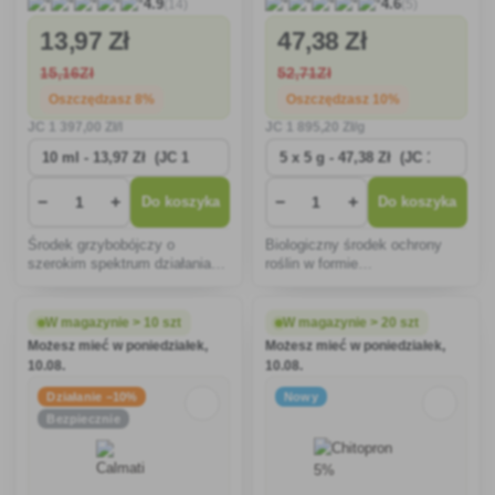
(14)
(5)
4.9
4.6
13
,97 Zł
47
,38 Zł
15
,16Zł
52
,71Zł
Oszczędzasz 8%
Oszczędzasz 10%
JC
1 397
,00 Zł/l
JC
1 895
,20 Zł/g
−
+
−
+
Do koszyka
Do koszyka
Środek grzybobójczy o
Biologiczny środek ochrony
szerokim spektrum działania.
roślin w formie
Bardzo dobrze sprawdza się w
dyspergowalnego proszku do
zwalczaniu czynników
ochrony winorośli, grzybów,
sprawczych chorób warzyw,
truskawek, malin, sałaty,
W magazynie > 10 szt
W magazynie > 20 szt
takich jak mączniak, zgorzel,
papryki, pomidorów przed
Możesz mieć w poniedziałek,
Możesz mieć w poniedziałek,
septoria, czarna plamistość,
mączniakiem.
10.08.
10.08.
rdza,
Działanie −10%
Nowy
Bezpiecznie