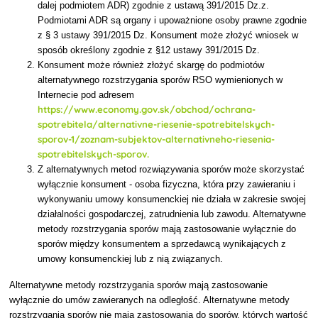
dalej podmiotem ADR) zgodnie z ustawą 391/2015 Dz.z.
Podmiotami ADR są organy i upoważnione osoby prawne zgodnie
z § 3 ustawy 391/2015 Dz. Konsument może złożyć wniosek w
sposób określony zgodnie z §12 ustawy 391/2015 Dz.
Konsument może również złożyć skargę do podmiotów
alternatywnego rozstrzygania sporów RSO wymienionych w
Internecie pod adresem
https://www.economy.gov.sk/obchod/ochrana-
spotrebitela/alternativne-riesenie-spotrebitelskych-
sporov-1/zoznam-subjektov-alternativneho-riesenia-
spotrebitelskych-sporov.
Z alternatywnych metod rozwiązywania sporów może skorzystać
wyłącznie konsument - osoba fizyczna, która przy zawieraniu i
wykonywaniu umowy konsumenckiej nie działa w zakresie swojej
działalności gospodarczej, zatrudnienia lub zawodu. Alternatywne
metody rozstrzygania sporów mają zastosowanie wyłącznie do
sporów między konsumentem a sprzedawcą wynikających z
umowy konsumenckiej lub z nią związanych.
Alternatywne metody rozstrzygania sporów mają zastosowanie
wyłącznie do umów zawieranych na odległość. Alternatywne metody
rozstrzygania sporów nie mają zastosowania do sporów, których wartość