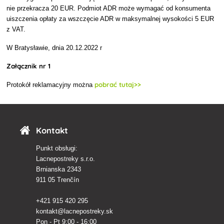
nie przekracza 20 EUR. Podmiot ADR może wymagać od konsumenta
uiszczenia opłaty za wszczęcie ADR w maksymalnej wysokości 5 EUR
z VAT.
W Bratysławie, dnia 20.12.2022 r
Załącznik nr 1
pobrać tutaj>>
Protokół reklamacyjny
można
Kontakt
Punkt obsługi:
Lacnepostreky s.r.o.
Brnianska 2343
911 05 Trenčín
+421 915 420 295
kontakt@lacnepostreky.sk
Pon - Pt 9:00 - 16:00