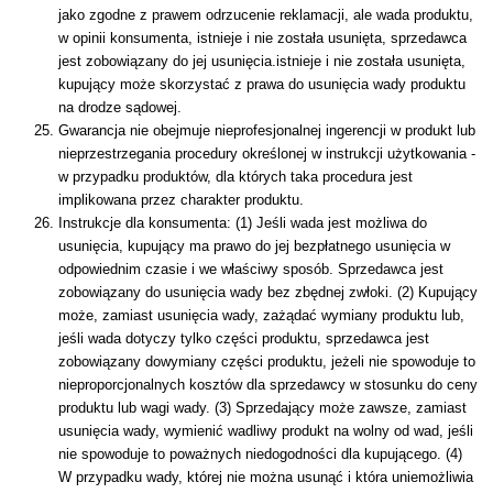
jako zgodne z prawem odrzucenie reklamacji, ale wada produktu,
w opinii konsumenta, istnieje i nie została usunięta, sprzedawca
jest zobowiązany do jej usunięcia.istnieje i nie została usunięta,
kupujący może skorzystać z prawa do usunięcia wady produktu
na drodze sądowej.
Gwarancja nie obejmuje nieprofesjonalnej ingerencji w produkt lub
nieprzestrzegania procedury określonej w instrukcji użytkowania -
w przypadku produktów, dla których taka procedura jest
implikowana przez charakter produktu.
Instrukcje dla konsumenta: (1) Jeśli wada jest możliwa do
usunięcia, kupujący ma prawo do jej bezpłatnego usunięcia w
odpowiednim czasie i we właściwy sposób. Sprzedawca jest
zobowiązany do usunięcia wady bez zbędnej zwłoki. (2) Kupujący
może, zamiast usunięcia wady, zażądać wymiany produktu lub,
jeśli wada dotyczy tylko części produktu, sprzedawca jest
zobowiązany dowymiany części produktu, jeżeli nie spowoduje to
nieproporcjonalnych kosztów dla sprzedawcy w stosunku do ceny
produktu lub wagi wady. (3) Sprzedający może zawsze, zamiast
usunięcia wady, wymienić wadliwy produkt na wolny od wad, jeśli
nie spowoduje to poważnych niedogodności dla kupującego. (4)
W przypadku wady, której nie można usunąć i która uniemożliwia