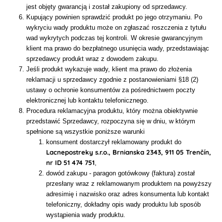
jest objęty gwarancją i został zakupiony od sprzedawcy.
Kupujący powinien sprawdzić produkt po jego otrzymaniu. Po
wykryciu wady produktu może on zgłaszać roszczenia z tytułu
wad wykrytych podczas tej kontroli. W okresie gwarancyjnym
klient ma prawo do bezpłatnego usunięcia wady, przedstawiając
sprzedawcy produkt wraz z dowodem zakupu.
Jeśli produkt wykazuje wady, klient ma prawo do złożenia
reklamacji u sprzedawcy zgodnie z postanowieniami §18 (2)
ustawy o ochronie konsumentów za pośrednictwem poczty
elektronicznej lub kontaktu telefonicznego.
Procedura reklamacyjna produktu, który można obiektywnie
przedstawić Sprzedawcy, rozpoczyna się w dniu, w którym
spełnione są wszystkie poniższe warunki
konsument dostarczył reklamowany produkt do
Lacnepostreky s.r.o., Brnianska 2343, 911 05 Trenčín,
nr ID 51 474 751
,
dowód zakupu - paragon gotówkowy (faktura) został
przesłany wraz z reklamowanym produktem na powyższy
adresimię i nazwisko oraz adres konsumenta lub kontakt
telefoniczny, dokładny opis wady produktu lub sposób
wystąpienia wady produktu.