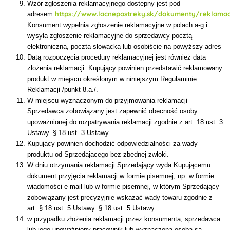
Wzór zgłoszenia reklamacyjnego dostępny jest pod
https://www.lacnepostreky.sk/dokumenty/reklamac
adresem:
Konsument wypełnia zgłoszenie reklamacyjne w polach a-g i
wysyła zgłoszenie reklamacyjne do sprzedawcy pocztą
elektroniczną, pocztą słowacką lub osobiście na powyższy adres
Datą rozpoczęcia procedury reklamacyjnej jest również data
złożenia reklamacji. Kupujący powinien przedstawić reklamowany
produkt w miejscu określonym w niniejszym Regulaminie
Reklamacji /punkt 8.a./.
W miejscu wyznaczonym do przyjmowania reklamacji
Sprzedawca zobowiązany jest zapewnić obecność osoby
upoważnionej do rozpatrywania reklamacji zgodnie z art. 18 ust. 3
Ustawy. § 18 ust. 3 Ustawy.
Kupujący powinien dochodzić odpowiedzialności za wady
produktu od Sprzedającego bez zbędnej zwłoki.
W dniu otrzymania reklamacji Sprzedający wyda Kupującemu
dokument przyjęcia reklamacji w formie pisemnej, np. w formie
wiadomości e-mail lub w formie pisemnej, w którym Sprzedający
zobowiązany jest precyzyjnie wskazać wady towaru zgodnie z
art. § 18 ust. 5 Ustawy. § 18 ust. 5 Ustawy.
w przypadku złożenia reklamacji przez konsumenta, sprzedawca
lub jego upoważniony pracownik lub wyznaczona osoba są