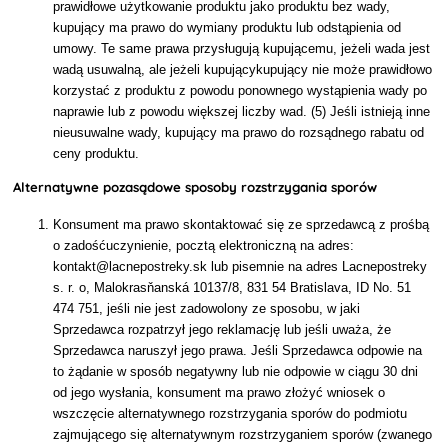
prawidłowe użytkowanie produktu jako produktu bez wady,
kupujący ma prawo do wymiany produktu lub odstąpienia od
umowy. Te same prawa przysługują kupującemu, jeżeli wada jest
wadą usuwalną, ale jeżeli kupującykupujący nie może prawidłowo
korzystać z produktu z powodu ponownego wystąpienia wady po
naprawie lub z powodu większej liczby wad. (5) Jeśli istnieją inne
nieusuwalne wady, kupujący ma prawo do rozsądnego rabatu od
ceny produktu.
Alternatywne pozasądowe sposoby rozstrzygania sporów
Konsument ma prawo skontaktować się ze sprzedawcą z prośbą
o zadośćuczynienie, pocztą elektroniczną na adres:
kontakt@lacnepostreky.sk lub pisemnie na adres Lacnepostreky
s. r. o, Malokrasňanská 10137/8, 831 54 Bratislava, ID No. 51
474 751, jeśli nie jest zadowolony ze sposobu, w jaki
Sprzedawca rozpatrzył jego reklamację lub jeśli uważa, że
Sprzedawca naruszył jego prawa. Jeśli Sprzedawca odpowie na
to żądanie w sposób negatywny lub nie odpowie w ciągu 30 dni
od jego wysłania, konsument ma prawo złożyć wniosek o
wszczęcie alternatywnego rozstrzygania sporów do podmiotu
zajmującego się alternatywnym rozstrzyganiem sporów (zwanego