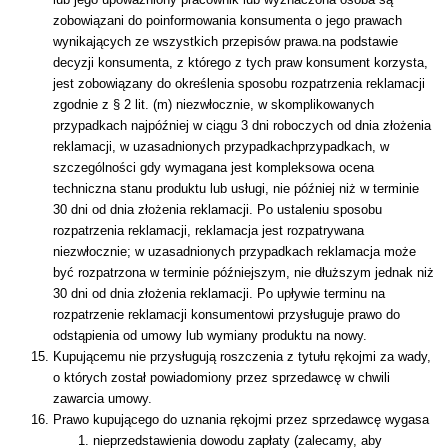
zobowiązani do poinformowania konsumenta o jego prawach
wynikających ze wszystkich przepisów prawa.na podstawie
decyzji konsumenta, z którego z tych praw konsument korzysta,
jest zobowiązany do określenia sposobu rozpatrzenia reklamacji
zgodnie z § 2 lit. (m) niezwłocznie, w skomplikowanych
przypadkach najpóźniej w ciągu 3 dni roboczych od dnia złożenia
reklamacji, w uzasadnionych przypadkachprzypadkach, w
szczególności gdy wymagana jest kompleksowa ocena
techniczna stanu produktu lub usługi, nie później niż w terminie
30 dni od dnia złożenia reklamacji. Po ustaleniu sposobu
rozpatrzenia reklamacji, reklamacja jest rozpatrywana
niezwłocznie; w uzasadnionych przypadkach reklamacja może
być rozpatrzona w terminie późniejszym, nie dłuższym jednak niż
30 dni od dnia złożenia reklamacji. Po upływie terminu na
rozpatrzenie reklamacji konsumentowi przysługuje prawo do
odstąpienia od umowy lub wymiany produktu na nowy.
Kupującemu nie przysługują roszczenia z tytułu rękojmi za wady,
o których został powiadomiony przez sprzedawcę w chwili
zawarcia umowy.
Prawo kupującego do uznania rękojmi przez sprzedawcę wygasa
nieprzedstawienia dowodu zapłaty (zalecamy, aby