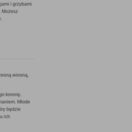
cjami i grzybami
a. Możesz
.
zesną wiosną,
go koronę,
inaniem. Młode
óry będzie
u ich