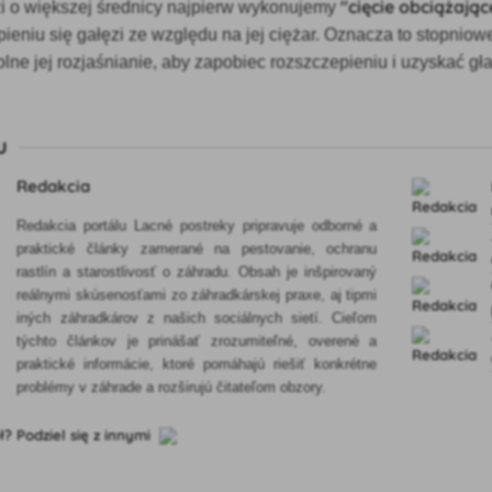
"cięcie obciążając
i o większej średnicy najpierw wykonujemy
ieniu się gałęzi ze względu na jej ciężar. Oznacza to stopnio
olne jej rozjaśnianie, aby zapobiec rozszczepieniu i uzyskać gła
u
Redakcia
Redakcia portálu Lacné postreky pripravuje odborné a
praktické články zamerané na pestovanie, ochranu
rastlín a starostlivosť o záhradu. Obsah je inšpirovaný
reálnymi skúsenosťami zo záhradkárskej praxe, aj tipmi
iných záhradkárov z našich sociálnych sietí. Cieľom
týchto článkov je prinášať zrozumiteľné, overené a
praktické informácie, ktoré pomáhajú riešiť konkrétne
problémy v záhrade a rozširujú čitateľom obzory.
ł? Podziel się z innymi