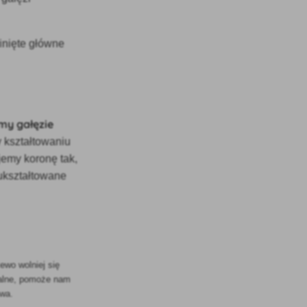
inięte główne
my gałęzie
 kształtowaniu
jemy koronę tak,
ukształtowane
ewo wolniej się
malne, pomoże nam
ewa.