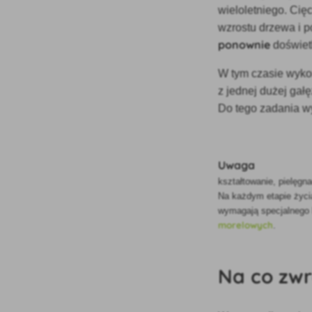
wieloletniego. Ci
wzrostu drzewa i p
ponownie
doświet
W tym czasie wyk
z jednej dużej gał
Do tego zadania w
Uwaga
kształtowanie, pielęgn
Na każdym etapie życia
wymagają specjalnego 
morelowych
.
Na co zw