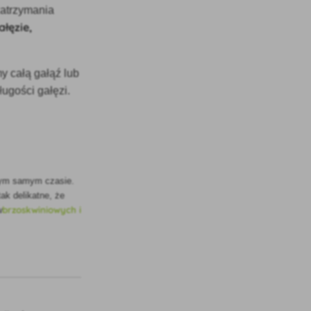
zatrzymania
łęzie,
y całą gałąź lub
ługości gałęzi.
 tym samym czasie.
ak delikatne, że
brzoskwiniowych i
w