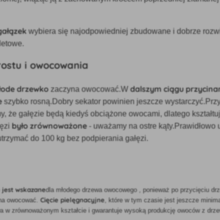
gałązek
wybiera się najodpowiedniej zbudowane i dobrze rozw
letowe.
rostu i owocowania
łode drzewko
dalszym ciągu przycina
zaczyna owocować.W
e
szybko rosną.Dobry sekator powinien jeszcze wystarczyć.Przy
y, że gałęzie będą kiedyś obciążone owocami, dlatego kształtu
było zrównoważone
łęzi
- uważamy na ostre kąty.Prawidłowo 
trzymać do 100 kg bez podpierania gałęzi.
e jest wskazane
dla młodego drzewa owocowego
, ponieważ po przycięciu drz
Cięcie pielęgnacyjne
zyna owocować.
, które w tym czasie jest jeszcze mini
a w zrównoważonym kształcie i gwarantuje wysoką produkcję owoców z drz