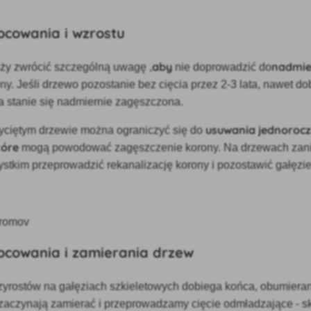
ocowania i wzrostu
aby
nadmi
eży zwrócić szczególną uwagę
,
nie doprowadzić do
ny. Jeśli drzewo pozostanie bez cięcia przez 2-3 lata, nawet do
 stanie się nadmiernie zagęszczona.
usuwania jednoroc
yciętym drzewie można ograniczyć się do
tóre
mogą powodować zagęszczenie korony. Na drzewach zan
stkim przeprowadzić rekanalizację korony i pozostawić gałęzie
ocowania i zamierania drzew
yrostów na gałęziach szkieletowych dobiega końca,
obumieran
e zaczynają zamierać i przeprowadzamy cięcie odmładzające - 