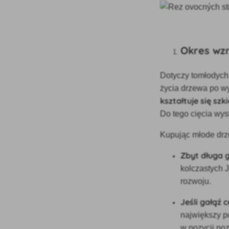
Okres wz
Dotyczy to
młodych 
życia drzewa po w
kształtuje się szki
Do tego cięcia wy
Kupując młode drz
Zbyt długa 
kolczastych J
rozwoju.
Jeśli gałąź 
największy po
w pozycji po