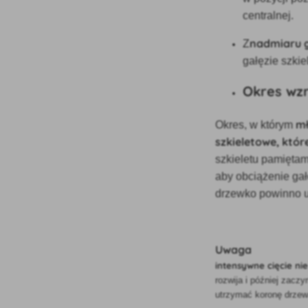
centralnej.
nadmiaru 
Z
gałęzie szkie
Okres wz
m
Okres, w którym
szkieletowe, któr
szkieletu pamiętam
aby obciążenie ga
drzewko powinno u
Uwaga
intensywne cięcie ni
rozwija i później zac
utrzymać koronę drzew