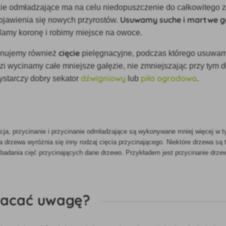
ęcie odmładzające ma na celu niedopuszczenie do całkowitego 
Usuwamy suche i martwe ga
ojawienia się nowych przyrostów.
lamy koronę i robimy miejsce na owoce.
cięcie
onujemy również
pielęgnacyjne, podczas którego usuwam
ęzi wycinamy całe mniejsze gałęzie, nie zmniejszając przy tym d
dźwigniowy
piła ogrodowa
ystarczy dobry sekator
lub
.
acja, przycinanie i przycinanie odmładzające są wykonywane mniej więcej w
 drzewa wyróżnia się inny rodzaj cięcia przycinającego. Niektóre drzewa są t
badania cięć przycinających dane drzewo. Przykładem jest
przycinanie drze
racać uwagę?