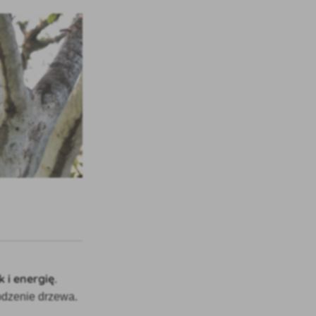
k i energię
.
odzenie drzewa.