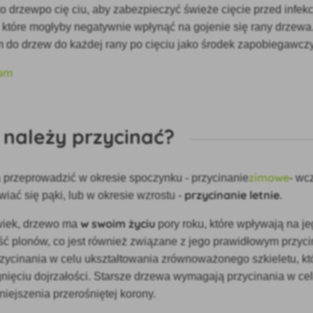
o drzew
po cię
ciu, aby zabezpieczyć świeże cięcie przed infek
 które mogłyby negatywnie wpłynąć na gojenie się rany drzew
 do drzew do każdej rany po cięciu jako środek zapobiegawczy
y należy przycinać?
zimowe
 przeprowadzić w okresie spoczynku -
przycinanie
- wc
przycinanie letnie
iać się pąki, lub w okresie wzrostu -
.
w swoim życiu
wiek, drzewo ma
pory roku, które wpływają na je
ść plonów, co jest również związane z jego prawidłowym przyc
ycinania w celu ukształtowania zrównoważonego szkieletu, kt
ięciu dojrzałości. Starsze drzewa wymagają przycinania w cel
niejszenia przerośniętej korony.