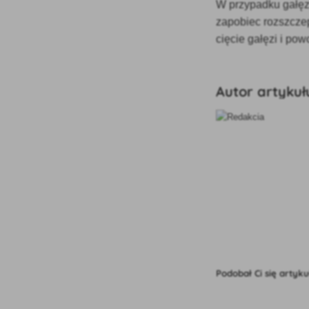
W przypadku gałęz
zapobiec rozszczep
cięcie gałęzi i pow
Autor artykuł
Podobał Ci się artyku