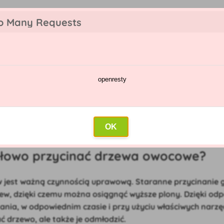
o Many Requests
openresty
talog chorób i szkodników
Kalendarz oprysków
Hurtownia
K
idłowo przycinać drzewa owocowe?
OK
artykuł: 05.07.2021)
dłowo przycinać drzewa owocowe?
w jest ważną czynnością uprawową. Staranne przycinanie 
zew, dzięki czemu można osiągnąć wyższe plony. Dzięki o
ania, w odpowiednim czasie i przy użyciu właściwych narz
ć drzewo, ale także je odmłodzić.