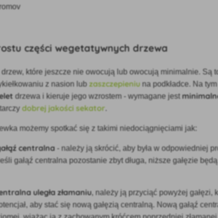
rostu części wegetatywnych drzewa
drzew, które jeszcze nie owocują lub owocują minimalnie. Są 
zaszczepieniu
ykiełkowaniu z nasion lub
na podkładce. Na tym
elet
minimaln
drzewa i kieruje jego wzrostem - wymagane jest
dobrej jakości sekator
starczy
.
ewka możemy spotkać się z takimi niedociągnięciami jak:
gałąź centralna
- należy ją skrócić, aby była w odpowiedniej pr
eśli gałąź centralna pozostanie zbyt długa, niższe gałęzie bę
centralna uległa złamaniu
, należy ją przyciąć powyżej gałęzi, 
tencjał, aby stać się nową gałęzią centralną. Nową gałąź centr
ziomej, wiążąc ją z zachowanym króćcem poprzedniej złamanej