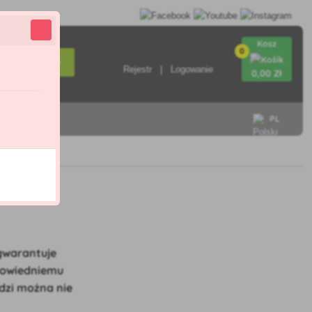
Kosz
0
Wyszukiwanie
Rejestr
Logowanie
0
,00 Zł
PL
ontakt
gwarantuje
dpowiedniemu
ędzi można nie