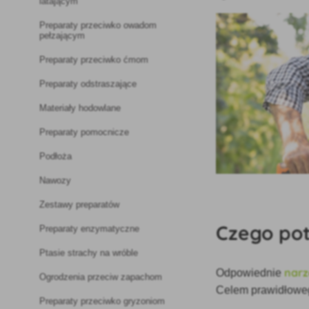
latającym
Preparaty przeciwko owadom
pełzającym
Preparaty przeciwko ćmom
Preparaty odstraszające
Materiały hodowlane
Preparaty pomocnicze
Podłoża
Nawozy
Zestawy preparatów
Czego po
Preparaty enzymatyczne
Ptasie strachy na wróble
narz
Odpowiednie
Ogrodzenia przeciw zapachom
Celem prawidłowego
Preparaty przeciwko gryzoniom