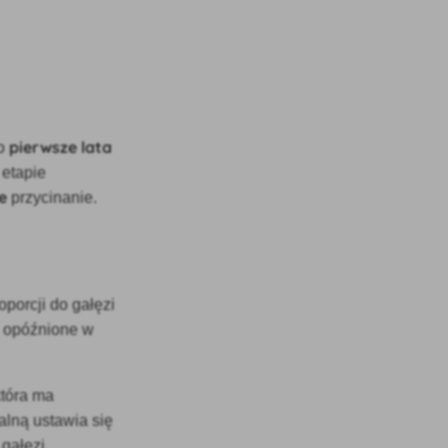
pierwsze lata
to
 etapie
e
przycinanie.
oporcji do gałęzi
dą opóźnione w
która ma
alną ustawia się
 gałęzi