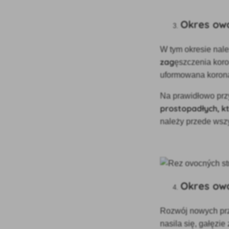
Okres ow
W tym okresie nal
zag
ęszczenia koro
uformowana korona
Na prawidłowo prz
prostopadłych, k
należy przede wszy
Okres ow
Rozwój nowych prz
nasila się, gałęzi