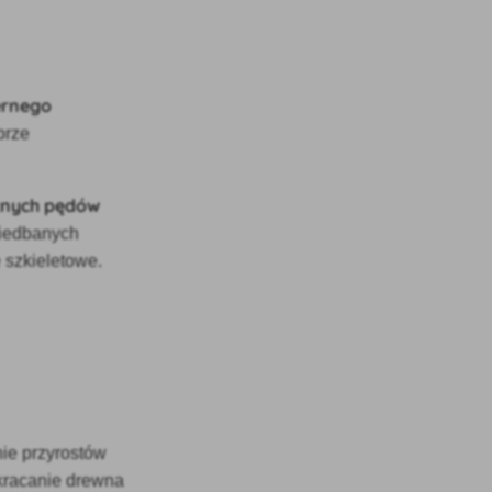
ernego
brze
znych pędów
iedbanych
 szkieletowe.
ie przyrostów
skracanie drewna