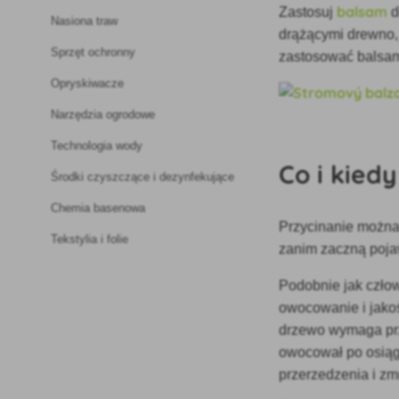
balsam
Zastosuj
d
Nasiona traw
drążącymi drewno,
Sprzęt ochronny
zastosować balsam
Opryskiwacze
Narzędzia ogrodowe
Technologia wody
Co i kied
Środki czyszczące i dezynfekujące
Chemia basenowa
Przycinanie można
Tekstylia i folie
zanim zaczną pojaw
Podobnie jak czło
owocowanie i jako
drzewo wymaga prz
owocował po osiągn
przerzedzenia i zm