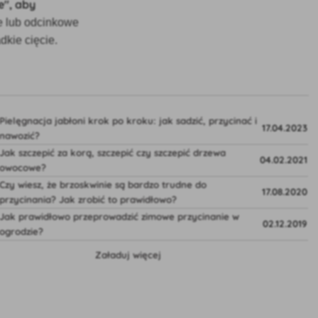
e", aby
we lub odcinkowe
dkie cięcie.
Pielęgnacja jabłoni krok po kroku: jak sadzić, przycinać i
17.04.2023
nawozić?
Jak szczepić za korą, szczepić czy szczepić drzewa
04.02.2021
owocowe?
Czy wiesz, że brzoskwinie są bardzo trudne do
17.08.2020
przycinania? Jak zrobić to prawidłowo?
Jak prawidłowo przeprowadzić zimowe przycinanie w
02.12.2019
ogrodzie?
Załaduj więcej