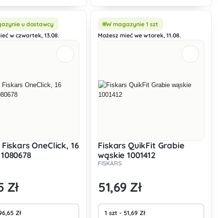
 i zapewnia ekstremalną
łość.
azynie u dostawcy
W magazynie 1 szt
eć w czwartek, 13.08.
Możesz mieć we wtorek, 11.08.
 Fiskars OneClick, 16
Fiskars QuikFit Grabie
1080678
wąskie 1001412
FISKARS
5 Zł
51
,69 Zł