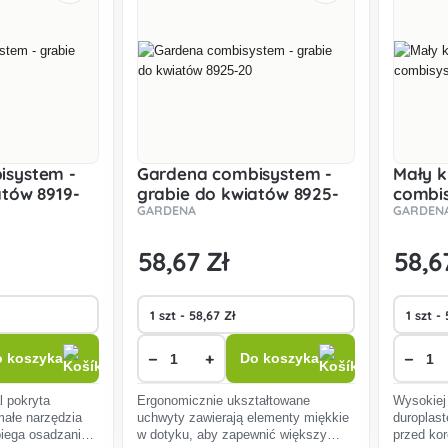
isystem -
Gardena combisystem -
Mały k
atów 8919-
grabie do kwiatów 8925-
combi
GARDENA
GARDEN
20
58
,67 Zł
58
,6
−
+
−
 koszyka
Do koszyka
l pokryta
Ergonomicznie ukształtowane
Wysokiej 
małe narzędzia
uchwyty zawierają elementy miękkie
duroplas
biega osadzaniu
w dotyku, aby zapewnić większy
przed ko