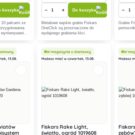
−
+
−
 koszyka
Do koszyka
z 10 palcami ze
Metalowe wąskie grabie Fiskars
Grabie Fi
 przygotowania
OneClick są przeznaczone do
pomocnik
, wyrównywania
wydajnego grabienia liści.
ac ogrodowych,
gałęzi czy
ostawcy
W magazynie u dostawcy
W mag
ek, 13.08.
Możesz mieć w czwartek, 13.08.
Możesz mi
wiatów
Fiskars Rake Light,
Fiskar
isystem
światło, ogród 1019608
zębów)