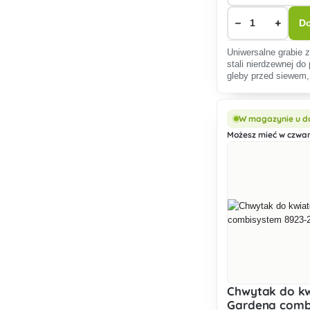
−
+
Do
Uniwersalne grabie 
stali nierdzewnej do
gleby przed siewem
grządek i innych pr
takich jak grabienie 
mulczowanie.
W magazynie u d
Możesz mieć w czwart
Chwytak do k
Gardena comb