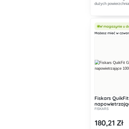
dużych powierzchni
W magazynie u d
Możesz mieć w czwart
Fiskars QuikFi
napowietrzają
FISKARS
180
,21 Zł