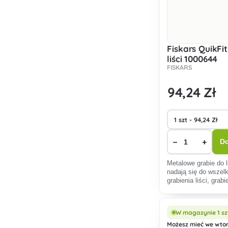
Fiskars QuikFi
liści 1000644
FISKARS
94
,24 Zł
−
+
Do
Metalowe grabie do l
nadają się do wszelk
grabienia liści, grab
z trawnika.
W magazynie 1 sz
Możesz mieć we wtore