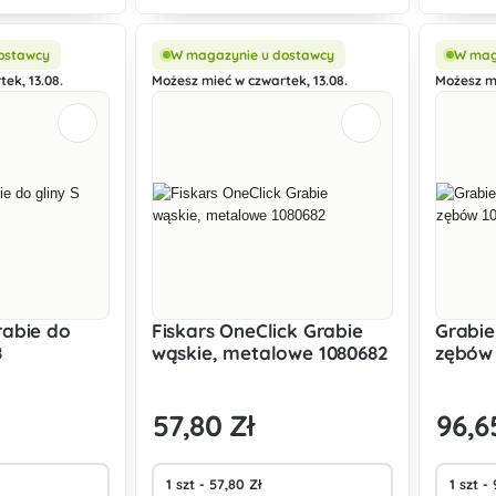
a ekstremalną
komfort podczas obsługi.
się brudu
Zakrzywione zakończenie uchwytu
wytrzyma
zapobiega ślizganiu się dłoni
ostawcy
W magazynie u dostawcy
W mag
podczas p
ek, 13.08.
Możesz mieć w czwartek, 13.08.
Możesz mi
rabie do
Fiskars OneClick Grabie
Grabie
8
wąskie, metalowe 1080682
zębów 
57
,80 Zł
96
,6