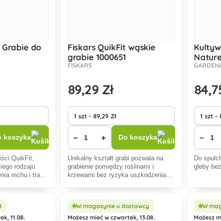
t Grabie do
Fiskars QuikFit wąskie
Kulty
grabie 1000651
Nature
FISKARS
GARDEN
89
,29 Zł
84
,7
−
+
−
 koszyka
Do koszyka
iści QuikFit,
Unikalny kształt grabi pozwala na
Do spulch
iego rodzaju
grabienie pomiędzy roślinami i
gleby bez
ienia mchu i trawy
krzewami bez ryzyka uszkodzenia
roślin.
t
W magazynie u dostawcy
W mag
k, 11.08.
Możesz mieć w czwartek, 13.08.
Możesz mi