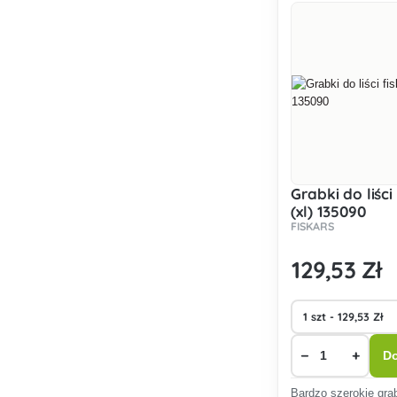
Grabki do liści 
(xl) 135090
FISKARS
129
,53 Zł
−
+
Do
Bardzo szerokie gra