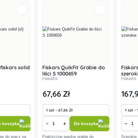
fiskars solid
Fiskars QuikFit Grabie do
Fiskar
liści S 1000659
szerok
FISKARS
FISKARS
67
,66 Zł
167
,
−
+
−
 koszyka
Do koszyka
bie do pracy na
Praktyczne wąskie grabie do
Szerokie 