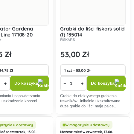
wator Gardena
Grabki do liści fiskars solid
Line 17108-20
(l) 135014
A
FISKARS
5 Zł
53
,00 Zł
+
−
+
Do koszyka
Do koszyka
niania i napowietrzania
Grabie do efektywnego grabienia
 uszkadzania korzeni.
trawników Unikalnie ukształtowane
duże grabie do liści mają palce
wyprofilowane tak, aby nie dopuścić
do kontaktu z trawą i gałązkami.
azynie u dostawcy
W magazynie u dostawcy
eć w czwartek, 13.08.
Możesz mieć w czwartek, 13.08.