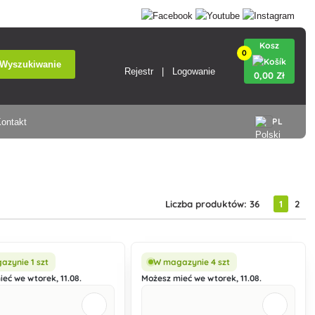
Kosz
0
Wyszukiwanie
Rejestr
Logowanie
0
,00 Zł
PL
ontakt
Liczba produktów: 36
1
2
zynie 1 szt
W magazynie 4 szt
eć we wtorek, 11.08.
Możesz mieć we wtorek, 11.08.