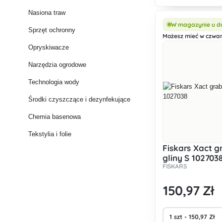
się brudu i zapewni
wytrzymałość.
Nasiona traw
W magazynie u d
Sprzęt ochronny
Możesz mieć w czwart
Opryskiwacze
Narzędzia ogrodowe
Technologia wody
Środki czyszczące i dezynfekujące
Chemia basenowa
Tekstylia i folie
Fiskars Xact g
gliny S 102703
FISKARS
150
,97 Zł