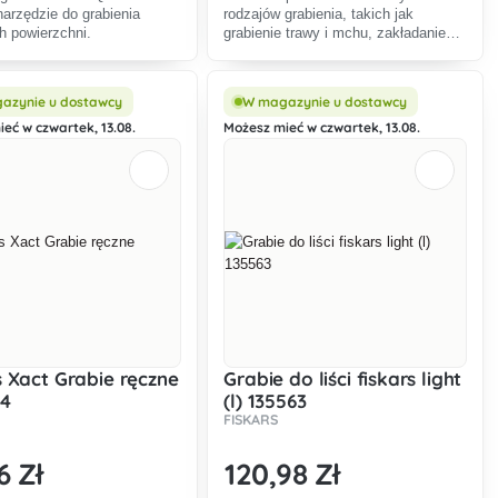
arzędzie do grabienia
rodzajów grabienia, takich jak
h powierzchni.
grabienie trawy i mchu, zakładanie
trawników, obróbka gleby i
przygotowanie grządek do siewu.
azynie u dostawcy
W magazynie u dostawcy
eć w czwartek, 13.08.
Możesz mieć w czwartek, 13.08.
s Xact Grabie ręczne
Grabie do liści fiskars light
44
(l) 135563
FISKARS
6 Zł
120
,98 Zł