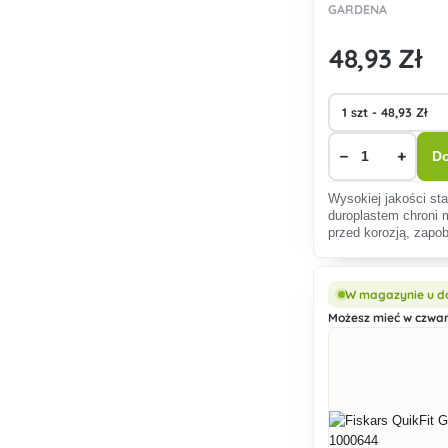
GARDENA
8923-20
48
,93 Zł
−
+
Do
Wysokiej jakości sta
duroplastem chroni 
przed korozją, zapo
się brudu i zapewni
wytrzymałość.
W magazynie u d
Możesz mieć w czwart