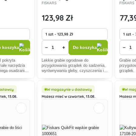
FISKARS
FISKARS
123
,98 Zł
77
,3
−
+
−
 koszyka
Do koszyka
l pokryta
Lekkie grabie ogrodowe do
Grabie od
małe narzędzia
przygotowania grządek do sadzenia,
przygoto
biega osadzaniu
wyrównywania gleby, czyszczenia i
grządek.
a ekstremalną
grabienia.
ostawcy
W magazynie u dostawcy
W mag
ek, 13.08.
Możesz mieć w czwartek, 13.08.
Możesz mi