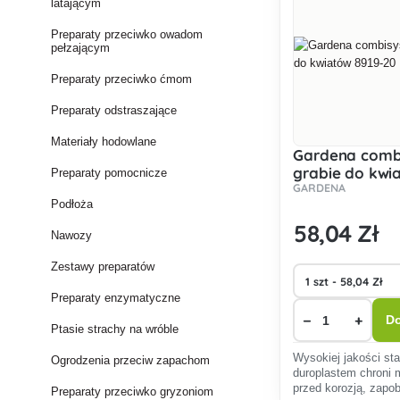
latającym
Preparaty przeciwko owadom
pełzającym
Preparaty przeciwko ćmom
Preparaty odstraszające
Materiały hodowlane
Gardena comb
grabie do kwi
Preparaty pomocnicze
GARDENA
20
Podłoża
58
,04 Zł
Nawozy
Zestawy preparatów
Preparaty enzymatyczne
−
+
Do
Ptasie strachy na wróble
Wysokiej jakości sta
Ogrodzenia przeciw zapachom
duroplastem chroni 
przed korozją, zapo
Preparaty przeciwko gryzoniom