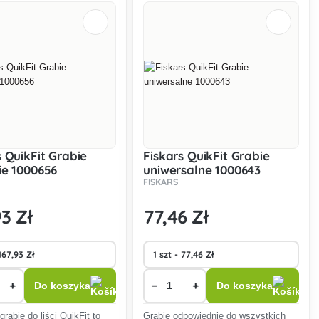
s QuikFit Grabie
Fiskars QuikFit Grabie
ie 1000656
uniwersalne 1000643
FISKARS
93 Zł
77
,46 Zł
+
−
+
Do koszyka
Do koszyka
grabie do liści QuikFit to
Grabie odpowiednie do wszystkich