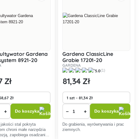
ultywator Gardena
Gardena ClassicLine
system 8921-20
Grabie 17201-20
A
GARDENA
5.0
(1)
7 Zł
81
,34 Zł
+
−
+
Do koszyka
Do koszyka
jakości stal pokryta
Do grabienia, wyrównywania i prac
tem chroni małe narzędzia
ziemnych.
rozją, zapobiega osadzaniu