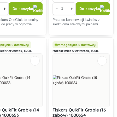
+
−
+
Do koszyka
Do koszyka
skars OneClick to idealny
Paca do konserwacji kwiatów z
 do pracy w ogrodzie.
siedmioma stalowymi palcami.
azynie u dostawcy
W magazynie u dostawcy
eć w czwartek, 13.08.
Możesz mieć w czwartek, 13.08.
s QuikFit Grabie (14
Fiskars QuikFit Grabie (16
 1000653
zębów) 1000654