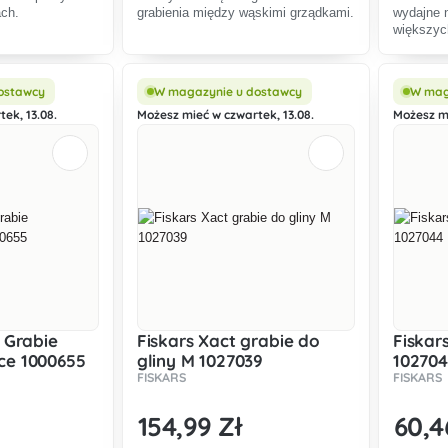
ach.
grabienia między wąskimi grządkami.
wydajne n
większyc
ostawcy
W magazynie u dostawcy
W mag
ek, 13.08.
Możesz mieć w czwartek, 13.08.
Możesz mi
t Grabie
Fiskars Xact grabie do
Fiskar
ce 1000655
gliny M 1027039
10270
FISKARS
FISKARS
154
,99 Zł
60
,4