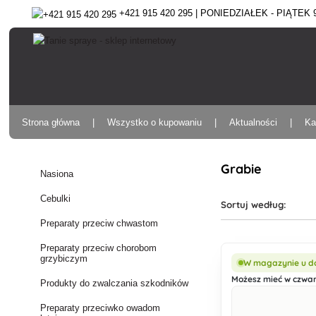
+421 915 420 295 | PONIEDZIAŁEK - PIĄTEK 9:
Strona główna
Wszystko o kupowaniu
Aktualności
Ka
Grabie
Nasiona
Cebulki
Sortuj według:
Preparaty przeciw chwastom
Preparaty przeciw chorobom
grzybiczym
W magazynie u d
Możesz mieć w czwart
Produkty do zwalczania szkodników
Preparaty przeciwko owadom