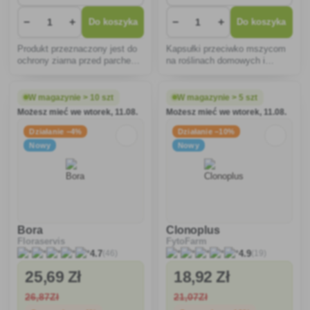
−
+
−
+
Do koszyka
Do koszyka
Produkt przeznaczony jest do
Kapsułki przeciwko mszycom
ochrony ziarna przed parchem
na roślinach domowych i
oraz do ochrony winorośli i
balkonowych.
truskawek przed szarą pleśnią
(botrytis)
W magazynie > 10 szt
W magazynie > 5 szt
Możesz mieć we wtorek, 11.08.
Możesz mieć we wtorek, 11.08.
Działanie −4%
Działanie −10%
Nowy
Nowy
Bora
Clonoplus
Floraservis
FytoFarm
(46)
(19)
4.7
4.9
25
,69 Zł
18
,92 Zł
26
,87Zł
21
,07Zł