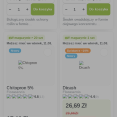
−
+
−
+
Do koszyka
Do koszyka
Biologiczny środek ochrony
Środek owadobójczy w formie
roślin w formie
olejowego koncentratu
dyspergowalnego proszku do
zawiesinowego (OD) do
ochrony winorośli, grzybów,
ochrony ziemniaków,
truskawek, malin, sałaty,
truskawek i warzyw przed
W magazynie > 20 szt
W magazynie 1 szt
papryki, pomidorów przed
szkodnikami żrącymi i
Możesz mieć we wtorek, 11.08.
Możesz mieć we wtorek, 11.08.
mączniakiem.
ssakami.
Nowy
Działanie −10%
Nowy
Chitopron 5%
Dicash
Floraservis
Floraservis
(13)
(9)
4.8
4.4
26
,69 Zł
29
,66Zł