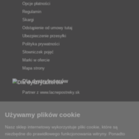
Opcje płatności
Regulamin
Skargi
Odstąpienie od umowy tutaj
Ubezpieczenie przesyłki
Polityka prywatności
Słowniczek pojęć
Marki w ofercie
Mapa strony
Dla dystrybutorów
Partner z
www.lacnepostreky.sk
Używamy plików cookie
Nasz sklep internetowy wykorzystuje pliki cookie, które są
Zawsze służymy fachową poradą
niezbędne do prawidłowego funkcjonowania witryny. Ponadto