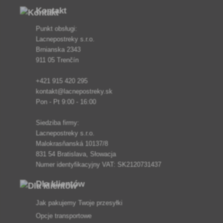
Kontakt
Punkt obsługi:
Lacnepostreky s.r.o.
Brnianska 2343
911 05 Trenčín
+421 915 420 295
kontakt@lacnepostreky.sk
Pon - Pt 9:00 - 16:00
Siedziba firmy:
Lacnepostreky s.r.o.
Malokrasňanská 10137/8
831 54 Bratislava, Słowacja
Numer identyfikacyjny VAT: SK2120731437
Dla klientów
Jak pakujemy Twoje przesyłki
Opcje transportowe