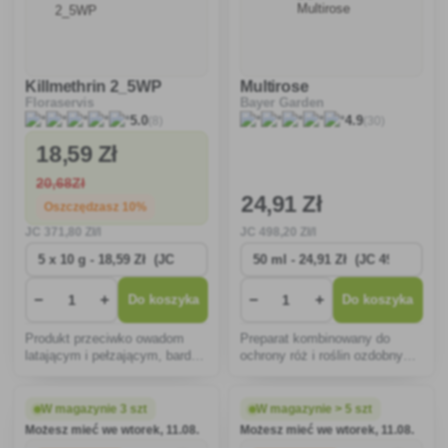
Killmethrin 2_5WP
Multirose
Floraservis
Bayer Garden
(8)
(30)
5.0
4.9
18
,59 Zł
20
,68Zł
24
,91 Zł
Oszczędzasz 10%
JC
371
,80 Zł/l
JC
498
,20 Zł/l
−
+
−
+
Do koszyka
Do koszyka
Produkt przeciwko owadom
Preparat kombinowany do
latającym i pełzającym, bardzo
ochrony róż i roślin ozdobnych
skuteczny zarówno przeciwko
przed szkodnikami ssakami i
komarom, jak i osom.
kornikami oraz chorobami
grzybowymi.
W magazynie 3 szt
W magazynie > 5 szt
Możesz mieć we wtorek, 11.08.
Możesz mieć we wtorek, 11.08.