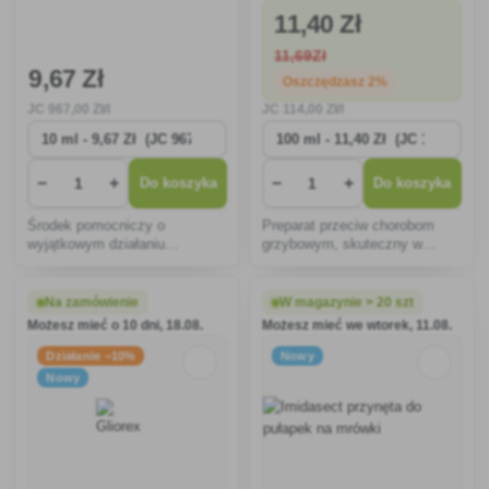
11
,40 Zł
11
,69Zł
9
,67 Zł
Oszczędzasz 2%
JC
967
,00 Zł/l
JC
114
,00 Zł/l
−
+
−
+
Do koszyka
Do koszyka
Środek pomocniczy o
Preparat przeciw chorobom
wyjątkowym działaniu
grzybowym, skuteczny w
fizycznym przeciwko
silnym porażeniu mączniakiem
mszycom i szkodnikom
rzekomym.
ssącym. Nadaje się do
Na zamówienie
W magazynie > 20 szt
stosowania na wszystkich
Możesz mieć o 10 dni, 18.08.
Możesz mieć we wtorek, 11.08.
uprawach w ogrodzie, szklarni,
a także na balkonie.
Działanie −10%
Nowy
Nowy