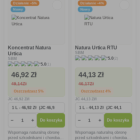
Działanie −5%
Działanie −4%
Nowy
Nowy
Koncentrat Natura
Natura Urtica RTU
SBM
Urtica
(2)
5.0
SBM
(1)
5.0
46
,92 Zł
44
,13 Zł
49
,14Zł
46
,17Zł
Oszczędzasz 5%
Oszczędzasz 4%
JC
46
,92 Zł/l
JC
44
,13 Zł/l
−
+
−
+
Do koszyka
Do koszyka
Wspomaga naturalną obronę
Wspomaga naturalną obronę
przed szkodnikami i chorobami
przed szkodnikami i chorobami