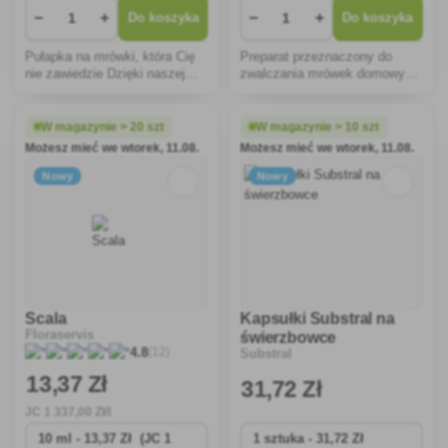
−
+
−
+
Do koszyka
Do koszyka
Pułapka na mrówki, która Cię
Preparat przeznaczony do
nie zawiedzie Dzięki naszej
zwalczania mrówek domowych
nowoczesnej pułapce nie
i ogrodowych w
będziesz już musiał cierpieć z
pomieszczeniach zamkniętych
powodu mrówek w
i na tarasach.
W magazynie > 20 szt
W magazynie > 10 szt
pomieszczeniach.
Możesz mieć we wtorek, 11.08.
Możesz mieć we wtorek, 11.08.
Nowy
Nowy
Scala
Kapsułki Substral na
Floraservis
świerzbowce
(12)
4.8
Substral
13
,37 Zł
31
,72 Zł
JC
1 337
,00 Zł/l