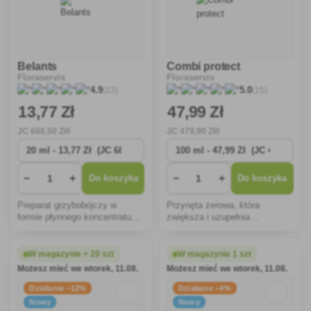
Belants
Combi protect
Floraservis
Floraservis
(23)
(15)
4.9
5.0
13
,77 Zł
47
,99 Zł
JC
688
,50 Zł/l
JC
479
,90 Zł/l
−
+
−
+
Do koszyka
Do koszyka
Preparat grzybobójczy w
Przynęta żerowa, która
formie płynnego koncentratu
zwiększa i uzupełnia
zawiesinowego do
skuteczność produktów
rozcieńczania wodą (SC),
owadobójczych przeciwko
przeznaczony do zwalczania
ryjkowcom orzechowym i
W magazynie > 20 szt
W magazynie 1 szt
chorób grzybowych kukurydzy,
wiśniowym.
Możesz mieć we wtorek, 11.08.
Możesz mieć we wtorek, 11.08.
winorośli, ziarniaków i owoców
pestkowych.
Działanie −12%
Działanie −4%
Nowy
Nowy