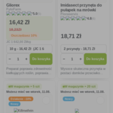
Gliorex
Imidasect przynęta do
FytoFarm
pułapek na mrówki
(5)
5.0
Floraservis
(6)
4.8
16
,42 Zł
18
,23Zł
18
,71 Zł
Oszczędzasz 10%
JC
1 642
,00 Zł/kg
−
+
−
+
Do koszyka
Do koszyka
Preparat poprawia zdrowotność
Wysoce skuteczna przynęta w
kiełkujących roślin, poprawia
postaci domków przeciwko
dynamikę wzrostu, a rośliny są
mrówkom, nawet mrówkom
ogólnie bardziej żywotne.
faraona.
W magazynie > 5 szt
W magazynie > 20 szt
Możesz mieć we wtorek, 11.08.
Możesz mieć we wtorek, 11.08.
Działanie −10%
Nowy
Nowy