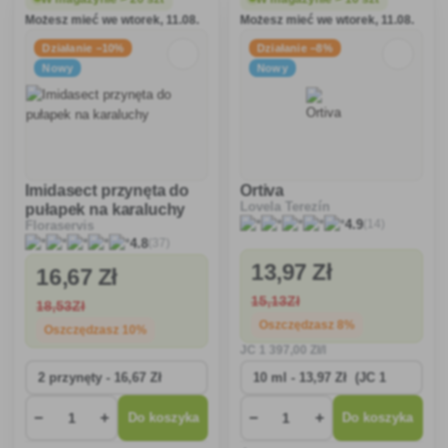
konwalia, rukiew wodna,
Możesz mieć we wtorek, 11.08.
Możesz mieć we wtorek, 11.08.
szałwia, mniszek lekarski,
rozmar
Działanie −10%
Działanie −8%
Nowy
Nowy
Imidasect przynęta do
Ortiva
Lovela Terezín
pułapek na karaluchy
(14)
4.9
Floraservis
(37)
4.8
13
,97 Zł
16
,67 Zł
15
,13Zł
18
,53Zł
Oszczędzasz 8%
Oszczędzasz 10%
JC
1 397
,00 Zł/l
−
+
−
+
Do koszyka
Do koszyka