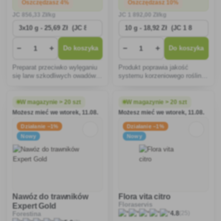
Oszczędzasz 4%
Oszczędzasz 10%
JC
856
,33 Zł/kg
JC
1 892
,00 Zł/kg
−
+
−
+
Do koszyka
Do koszyka
Preparat przeciwko wylęganiu
Produkt poprawia jakość
się larw szkodliwych owadów,
systemu korzeniowego roślin,
zarówno chrząszcza
co prowadzi do lepszej
orzechowego, jak i chrząszcza
witalności i naturalnej obrony
wiśniowego.
roślin.
W magazynie > 20 szt
W magazynie > 20 szt
Możesz mieć we wtorek, 11.08.
Możesz mieć we wtorek, 11.08.
Działanie −1%
Działanie −1%
Nowy
Nowy
Nawóz do trawników
Flora vita citro
Floraservis
Expert Gold
(25)
4.8
Forestina