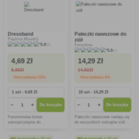
Dressband
Pałeczki nawozowe do
Papírna Moudrý
ziół
(9)
5.0
Forestina
(1)
5.0
4
,69 Zł
14
,29 Zł
5
,33Zł
14
,92Zł
Oszczędzasz 12%
Oszczędzasz 4%
−
+
−
+
Do koszyka
Do koszyka
Feromonowa listwa
Pałeczki nawozowe nadają się
samoprzylepna do
do wszystkich rodzajów ziół -
monitorowania ćmy w szafie.
zielonych przyprawowych,
takich jak majeranek,
szczypiorek, bazylia, mięta,
W magazynie > 20 szt
W magazynie > 10 szt