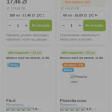
17
,46 Zł
Oszczędzasz 10%
JC
174
,60 Zł/l
JC
444
,83 Zł/l
−
+
−
+
Do koszyka
Do koszyka
Naturalny produkt aktywujący
Opryskiwanie selektywnym
odporność roślin na patogenne
herbicydem przeciwko
grzyby i bakterie.
chwastom dwuliściennym w
kukurydzy i murawach.
W magazynie > 20 szt
W magazynie > 20 szt
Możesz mieć we wtorek, 11.08.
Możesz mieć we wtorek, 11.08.
Nowy
Działanie −2%
Nowy
Fix-it
Floravita coco
Floraservis
Floraservis
(1)
(17)
5.0
4.9