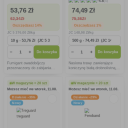
(4)
4.8
53
,76 Zł
74
,49 Zł
62
,34Zł
75
,36Zł
Oszczędzasz 14%
Oszczędzasz 1%
JC
5 376
,00 Zł/kg
JC
148
,98 Zł/kg
−
+
−
+
Do koszyka
Do koszyka
Fumigant owadobójczy
Nasiona trawy zawierające
przeznaczony do zabijania
koniczynę białą drobnolistną,
owadów latających i
bardzo odporną na suszę, a
pełzających w ograniczonych
także oszczędzającą nawozy,
przestrzeniach.
ponieważ koniczyna
W magazynie > 20 szt
W magazynie > 20 szt
wychwytuje azot z atmosfery i
Możesz mieć we wtorek, 11.08.
Możesz mieć we wtorek, 11.08.
wiąże go w glebie, udostę
Działanie −35%
Działanie −29%
Nowy
Nowy