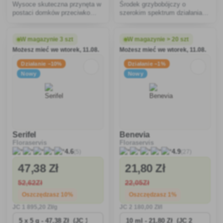
Wysoce skuteczna przynęta w
Środek grzybobójczy o
postaci domków przeciwko
szerokim spektrum działania.
karaluchom i prusakom.
Bardzo dobrze sprawdza się w
zwalczaniu czynników
sprawczych chorób warzyw,
W magazynie 3 szt
W magazynie > 20 szt
takich jak mączniak, zgorzel,
Możesz mieć we wtorek, 11.08.
Możesz mieć we wtorek, 11.08.
septoria, czarna plamistość,
rdza,
Działanie −10%
Działanie −1%
Nowy
Nowy
Serifel
Benevia
Floraservis
Floraservis
(5)
(27)
4.6
4.9
47
,38 Zł
21
,80 Zł
52
,62Zł
22
,05Zł
Oszczędzasz 10%
Oszczędzasz 1%
JC
1 895
,20 Zł/g
JC
2 180
,00 Zł/l