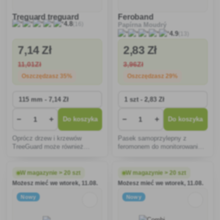
Treguard treguard
Feroband
(16)
4.8
Papírna Moudrý
(13)
4.9
7
,14 Zł
2
,83 Zł
11
,01Zł
3
,96Zł
Oszczędzasz 35%
Oszczędzasz 29%
−
+
−
+
Do koszyka
Do koszyka
Oprócz drzew i krzewów
Pasek samoprzylepny z
TreeGuard może również
feromonem do monitorowania
chronić meble ogrodowe,
moli spożywczych.
słupki, znaki drogowe,
sadzonki i wiele innych
W magazynie > 20 szt
W magazynie > 20 szt
przedmiotów przed trawą,
Możesz mieć we wtorek, 11.08.
Możesz mieć we wtorek, 11.08.
chwastami i innymi
zanieczyszczeniami.
Nowy
Nowy