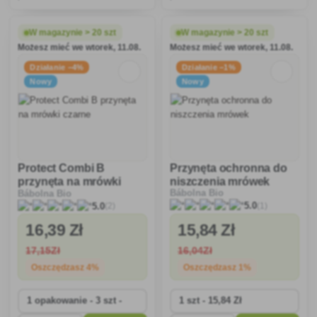
grzybiczymi.
grzybiczymi. RTU jest
przeznaczony do
natychmiastowego użycia bez
W magazynie > 20 szt
W magazynie > 20 szt
potrzeby rozcieńczania.
Możesz mieć we wtorek, 11.08.
Możesz mieć we wtorek, 11.08.
Działanie −4%
Działanie −1%
Nowy
Nowy
Protect Combi B
Przynęta ochronna do
przynęta na mrówki
niszczenia mrówek
Bábolna Bio
Bábolna Bio
czarne
(1)
(2)
5.0
5.0
16
,39 Zł
15
,84 Zł
17
,15Zł
16
,04Zł
Oszczędzasz 4%
Oszczędzasz 1%