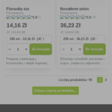
Floravita sio
Novaferm orion
Floraservis
Floraservis
(7)
(39)
5.0
5.0
14
,16 Zł
36
,23 Zł
JC
141
,60 Zł/l
JC
144
,92 Zł/l
−
+
−
+
Do koszyka
Do koszyka
Preparat zawierający
Eliminuje szkodniki pożarowe i
krzemionkę i olejek koprowy
ssące, zwiększa odporność na
przeciw chorobom grzybiczym.
choroby, plony i jakość
produkcji.
Liczba produktów: 50
1
2
Zobacz więcej produktów...