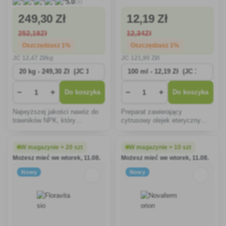
(3)
5.0
249
,30 Zł
12
,19 Zł
252
,18Zł
12
,34Zł
Oszczędzasz 1%
Oszczędzasz 1%
JC
12
,47 Zł/kg
JC
121
,90 Zł/l
−
+
−
+
Do koszyka
Do koszyka
Najwyższej jakości nawóz do
Preparat zawierający
trawników NPK, który
cytrusowy olejek eteryczny
zaspokaja potrzeby
zwiększający odporność i
pokarmowe trawnika w sezonie
skutecznie przeciwdziałający
wegetacyjnym.
chorobom grzybowym,
W magazynie > 20 szt
W magazynie > 10 szt
zwłaszcza mączniakowi
Możesz mieć we wtorek, 11.08.
Możesz mieć we wtorek, 11.08.
rzekomemu.
Nowy
Nowy