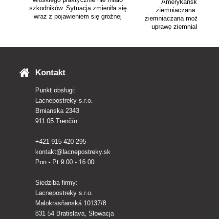
Amerykańska gąsie
szkodników. Sytuacja zmieniła się
ziemniaczana lub gąs
wraz z pojawieniem się groźnej
ziemniaczana może znisz
omacnicy prosowianki. Podpowiemy,
uprawę ziemniaków. Jak 
jak pozbyć się nie tylko jej, ale i
pozbyć i czym chronić in
innych chorób orzecha.
Kontakt
Punkt obsługi:
Lacnepostreky s.r.o.
Brnianska 2343
911 05 Trenčín
+421 915 420 295
kontakt@lacnepostreky.sk
Pon - Pt 9:00 - 16:00
Siedziba firmy:
Lacnepostreky s.r.o.
Malokrasňanská 10137/8
831 54 Bratislava, Słowacja