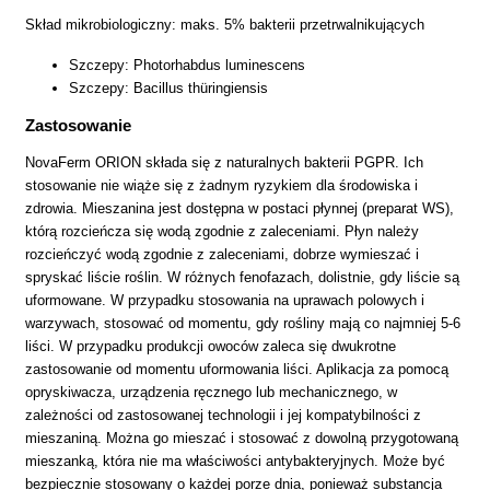
Skład mikrobiologiczny: maks. 5% bakterii przetrwalnikujących
Szczepy: Photorhabdus luminescens
Szczepy: Bacillus thüringiensis
Zastosowanie
NovaFerm ORION składa się z naturalnych bakterii PGPR. Ich
stosowanie nie wiąże się z żadnym ryzykiem dla środowiska i
zdrowia. Mieszanina jest dostępna w postaci płynnej (preparat WS),
którą rozcieńcza się wodą zgodnie z zaleceniami. Płyn należy
rozcieńczyć wodą zgodnie z zaleceniami, dobrze wymieszać i
spryskać liście roślin. W różnych fenofazach, dolistnie, gdy liście są
uformowane. W przypadku stosowania na uprawach polowych i
warzywach, stosować od momentu, gdy rośliny mają co najmniej 5-6
liści. W przypadku produkcji owoców zaleca się dwukrotne
zastosowanie od momentu uformowania liści. Aplikacja za pomocą
opryskiwacza, urządzenia ręcznego lub mechanicznego, w
zależności od zastosowanej technologii i jej kompatybilności z
mieszaniną. Można go mieszać i stosować z dowolną przygotowaną
mieszanką, która nie ma właściwości antybakteryjnych. Może być
bezpiecznie stosowany o każdej porze dnia, ponieważ substancja