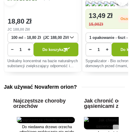
(14)
4.7
13
,49 Zł
Oszcz
18
,80 Zł
15
,00Zł
JC
188
,00 Zł/l
−
+
−
+
Do koszyka
Do ko
Unikalny koncentrat na bazie naturalnych
Sygnalizator - Bio ochrona 
substancji zwiększający odporność i
domowych przed ćmami, ża
obronę roślin przed szkodnikami.
mączniakami i mszycami.
Jak używać Novaferm orion?
Najczęstsze choroby
Jak chronić ogród
orzechów
gąsienicami ziemn
Do niedawna drzewo orzecha
włoskiego praktycznie nie miało