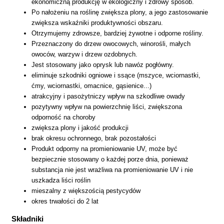
ekonomiczną produkcję w ekologiczny i zdrowy sposób.
Po nałożeniu na roślinę zwiększa plony, a jego zastosowanie
zwiększa wskaźniki produktywności obszaru.
Otrzymujemy zdrowsze, bardziej żywotne i odporne rośliny.
Przeznaczony do drzew owocowych, winorośli, małych
owoców, warzyw i drzew ozdobnych.
Jest stosowany jako oprysk lub nawóz pogłówny.
eliminuje szkodniki ogniowe i ssące (mszyce, wciornastki,
ćmy, wciornastki, omacnice, gąsienice...)
atrakcyjny i pasożytniczy wpływ na szkodliwe owady
pozytywny wpływ na powierzchnię liści, zwiększona
odporność na choroby
zwiększa plony i jakość produkcji
brak okresu ochronnego, brak pozostałości
Produkt odporny na promieniowanie UV, może być
bezpiecznie stosowany o każdej porze dnia, ponieważ
substancja nie jest wrażliwa na promieniowanie UV i nie
uszkadza liści roślin
mieszalny z większością pestycydów
okres trwałości do 2 lat
Składniki