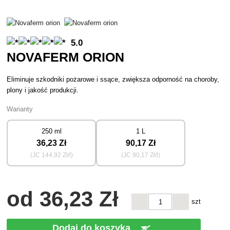
5.0
NOVAFERM ORION
Eliminuje szkodniki pożarowe i ssące, zwiększa odporność na choroby,
plony i jakość produkcji.
Warianty
250 ml
1 L
36
,23 Zł
90
,17 Zł
(JC
144
,92 Zł/l)
(JC
90
,17 Zł/l)
od
36
,23 Zł
szt
Dodaj do koszyka