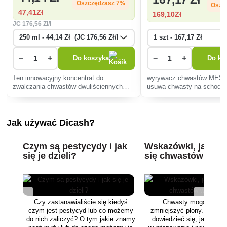
Oszczędzasz 7%
Oszc
47
,41Zł
169
,10Zł
JC
176
,56 Zł/l
−
+
−
+
Do koszyka
Do ko
Ten innowacyjny koncentrat do
wyrywacz chwastów MES
zwalczania chwastów dwuliściennych
usuwa chwasty na schoda
zapewni zdrowy trawnik. Działa szybko,
zewnętrznych, wejściach, 
jest przyjazny dla środowiska i łatwy w
ścieżkach, patiach, wjazda
aplikacji metodą oprysku.
parkingach, piaskownicach
Jak używać Dicash?
zewnętrznych bez koniecz
Czym są pestycydy i jak
Wskazówki, jak po
się je dzieli?
się chwastów w og
Czy zastanawialiście się kiedyś
Chwasty mogą kilkakr
czym jest pestycyd lub co możemy
zmniejszyć plony. Czytaj 
do nich zaliczyć? O tym jakie znamy
dowiedzieć się, jak ogran