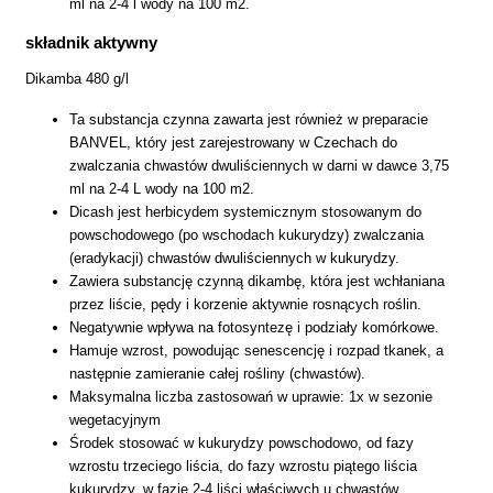
ml na 2-4 l wody na 100 m2.
składnik aktywny
Dikamba 480 g/l
Ta substancja czynna zawarta jest również w preparacie
BANVEL, który jest zarejestrowany w Czechach do
zwalczania chwastów dwuliściennych w darni w dawce 3,75
ml na 2-4 L wody na 100 m2.
Dicash jest herbicydem systemicznym stosowanym do
powschodowego (po wschodach kukurydzy) zwalczania
(eradykacji) chwastów dwuliściennych w kukurydzy.
Zawiera substancję czynną dikambę, która jest wchłaniana
przez liście, pędy i korzenie aktywnie rosnących roślin.
Negatywnie wpływa na fotosyntezę i podziały komórkowe.
Hamuje wzrost, powodując senescencję i rozpad tkanek, a
następnie zamieranie całej rośliny (chwastów).
Maksymalna liczba zastosowań w uprawie: 1x w sezonie
wegetacyjnym
Środek stosować w kukurydzy powschodowo, od fazy
wzrostu trzeciego liścia, do fazy wzrostu piątego liścia
kukurydzy, w fazie 2-4 liści właściwych u chwastów