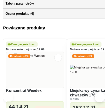
Tabela parametrów
Ocena produktu (6)
Powiązane produkty
W magazynie 4 szt
W magazynie 2 szt
Możesz mieć pojutrze, 12.08.
Możesz mieć pojutrze, 12.08
Działanie −7%
Działanie −1%
Koncentrat Weedex
Miejska wyrzynarka 
chwastów 1760
Mesto
44
,14 Zł
167
,17 Zł