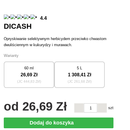
4.4
DICASH
Opryskiwanie selektywnym herbicydem przeciwko chwastom
dwuliściennym w kukurydzy i murawach.
Warianty
60 ml
5 L
26
,69 Zł
1 308
,41 Zł
(JC
444
,83 Zł/l)
(JC
261
,68 Zł/l)
od
26
,69 Zł
szt
Dodaj do koszyka