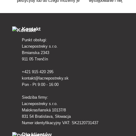
pestycydy lub do czego możemy je
występowanie i negatywne
wykorzystać dowiecie się z naszego
artykule znajdziesz równ
artykułu o pestycydach.
wskazówki dotyczące zw
chwastów i najbardziej od
produkty chwastobój
Kontakt
Punkt obsługi:
Lacnepostreky s.r.o.
Brnianska 2343
911 05 Trenčín
+421 915 420 295
kontakt@lacnepostreky.sk
Pon - Pt 9:00 - 16:00
Siedziba firmy:
Lacnepostreky s.r.o.
Malokrasňanská 10137/8
831 54 Bratislava, Słowacja
Numer identyfikacyjny VAT: SK2120731437
Dla klientów