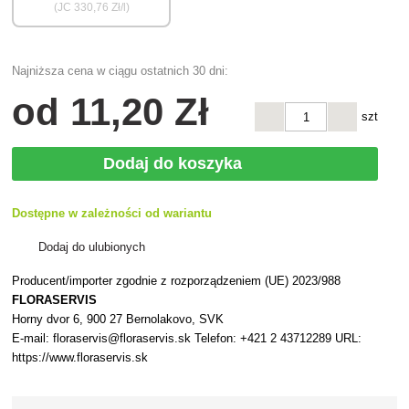
(JC
330
,76 Zł/l)
Najniższa cena w ciągu ostatnich 30 dni:
od
11
,20 Zł
szt
Dodaj do koszyka
Dostępne w zależności od wariantu
Dodaj do ulubionych
Producent/importer zgodnie z rozporządzeniem (UE) 2023/988
FLORASERVIS
Horny dvor 6, 900 27 Bernolakovo, SVK
E-mail: floraservis@floraservis.sk Telefon: +421 2 43712289 URL:
https://www.floraservis.sk