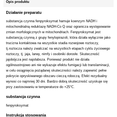
Opis produktu
Działanie preparatu
substancja czynna fenpyroksymat hamuje koenzym NADH i
mitochondrialną reduktazę NADH-Co Q oraz ogranicza występowanie
zmian morfologicznych w mitochondriach. Fenpyroksymat jest
substancją czynną z grupy fenylopirazoli, która działa wyłącznie jako
trucizna kontaktowa na wszystkie stadia rozwojowe roztoczy,
tj.roztocza należy zwalczać na wszystkich etapach cyklu życiowego
roztoczy, tj. jaja, larwy, nimfy i osobniki dorosłe. Skuteczność
jajobójcza jest najsłabsza. Ponieważ produkt nie działa
ogólnoustrojowo ani nie wykazuje efektu fumigacji lub translaminacji,
w celu osiągnięcia pożądanej skuteczności należy zapewnić pełne
pokrycie opryskiwanego obszaru cieczą roboczą. Efekt rezydualny
wynosi co najmniej 30 dni. Bardzo dobrą skuteczność uzyskuje się
przy zastosowaniu w temperaturze do +25°C.
substancja czynna
fenpyroksymat
Instrukcja stosowania