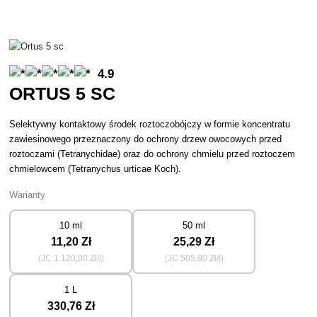
4.9
ORTUS 5 SC
Selektywny kontaktowy środek roztoczobójczy w formie koncentratu
zawiesinowego przeznaczony do ochrony drzew owocowych przed
roztoczami (Tetranychidae) oraz do ochrony chmielu przed roztoczem
chmielowcem (Tetranychus urticae Koch).
Warianty
10 ml
50 ml
11
,20 Zł
25
,29 Zł
(JC
1 120
,00 Zł/l)
(JC
505
,80 Zł/l)
1 L
330
,76 Zł