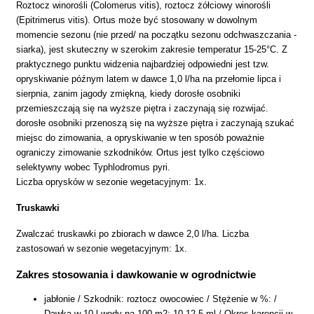
Roztocz winorośli (Colomerus vitis), roztocz żółciowy winorośli
(Epitrimerus vitis). Ortus może być stosowany w dowolnym
momencie sezonu (nie przed/ na początku sezonu odchwaszczania -
siarka), jest skuteczny w szerokim zakresie temperatur 15-25°C. Z
praktycznego punktu widzenia najbardziej odpowiedni jest tzw.
opryskiwanie późnym latem w dawce 1,0 l/ha na przełomie lipca i
sierpnia, zanim jagody zmiękną, kiedy dorosłe osobniki
przemieszczają się na wyższe piętra i zaczynają się rozwijać.
dorosłe osobniki przenoszą się na wyższe piętra i zaczynają szukać
miejsc do zimowania, a opryskiwanie w ten sposób poważnie
ograniczy zimowanie szkodników. Ortus jest tylko częściowo
selektywny wobec Typhlodromus pyri.
Liczba oprysków w sezonie wegetacyjnym: 1x.
Truskawki
Zwalczać truskawki po zbiorach w dawce 2,0 l/ha. Liczba
zastosowań w sezonie wegetacyjnym: 1x.
Zakres stosowania i dawkowanie w ogrodnictwie
jabłonie / Szkodnik: roztocz owocowiec / Stężenie w %: /
Dawka w 10 l wody na 100 m2: 10-12,5 ml / Okres karencji w