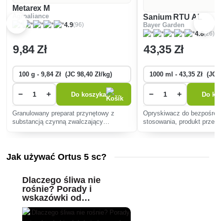
Metarex M
Agroaliance
Sanium RTU AL
(96)
4.9
Bayer Garden
(26)
4.8
9
,84 Zł
43
,35 Zł
−
+
−
+
Do koszyka
Do ko
Granulowany preparat przynętowy z
Opryskiwacz do bezpośred
substancją czynną zwalczający
stosowania, produkt przez
wszystkie rodzaje ślimaków i pomrowów
ochrony roślin przed szkod
w uprawach rolniczych i ogrodniczych.
Jak używać Ortus 5 sc?
Dlaczego śliwa nie
rośnie? Porady i
wskazówki od
doświadczonych
ogrodników