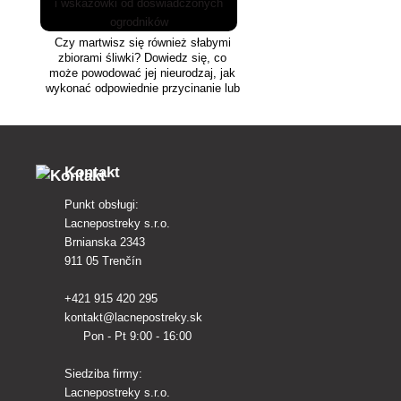
Czy martwisz się również słabymi
zbiorami śliwki? Dowiedz się, co
może powodować jej nieurodzaj, jak
wykonać odpowiednie przycinanie lub
jakich produktów użyć, aby była
szczęśliwa.
Kontakt
Punkt obsługi:
Lacnepostreky s.r.o.
Brnianska 2343
911 05 Trenčín
+421 915 420 295
kontakt@lacnepostreky.sk
Pon - Pt 9:00 - 16:00
Siedziba firmy:
Lacnepostreky s.r.o.