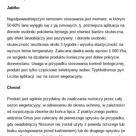
Jabłko
Najodpowiedniejszym terminem stosowania jest moment, w którym
50-60% larw wylęgło się z jaj zimowych, tj. późniejsza aplikacja na
dorosłe osobniki pokolenia letniego jest również bardzo skuteczna,
gdy efekt larwobójczy jest pozytywny. i dorosłe osobniki,
skuteczność resztkowa około 3 tygodni i wysoka elastyczność na
wyższe letnie temperatury. Zalecana dawka wody wynosi 1 000 l/ha,
ze względu na działanie produktu konieczne jest dobre pokrycie
drzewostanu. Uwaga w przypadku stosowania kontroli biologicznej,
produkt jest tylko częściowo selektywny wobec Typhlodromus pyri.
Liczba aplikacji: raz na sezon wegetacyjny.
Chmiel
Produkt jest ogólnie przydatny do zwalczania roztoczy przez cały
sezon wegetacyjny, w odniesieniu do okresu ochrony, w zależności
od rozpoczęcia zbiorów do końca lipca. Z praktycznego punktu
widzenia Ortus jest zalecany do pierwszego oprysku (w przypadku,
gdy owadobójczy Nissorun nie został użyty z powodu niższego lub
braku występowania przed kwitnieniem) lub do drugiego oprysku (w