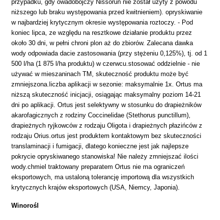
przypadku, gdy owadobójczy Nissorun nie został użyty z powodu
niższego lub braku występowania przed kwitnieniem). opryskiwanie
w najbardziej krytycznym okresie występowania roztoczy. - Pod
koniec lipca, ze względu na resztkowe działanie produktu przez
około 30 dni, w pełni chroni plon aż do zbiorów. Zalecana dawka
wody odpowiada dacie zastosowania (przy stężeniu 0,125%), tj. od 1
500 l/ha (1 875 l/ha produktu) w czerwcu.stosować oddzielnie - nie
używać w mieszaninach TM, skuteczność produktu może być
zmniejszona.liczba aplikacji w sezonie: maksymalnie 1x. Ortus ma
niższą skuteczność inicjacji, osiągając maksymalny poziom 14-21
dni po aplikacji. Ortus jest selektywny w stosunku do drapieżników
akarofagicznych z rodziny Coccinelidae (Stethorus punctillum),
drapieżnych ryjkowców z rodzaju Oligota i drapieżnych płazińców z
rodzaju Orius.ortus jest produktem kontaktowym bez skuteczności
translaminacji i fumigacji, dlatego konieczne jest jak najlepsze
pokrycie opryskiwanego stanowiska! Nie należy zmniejszać ilości
wody.chmiel traktowany preparatem Ortus nie ma ograniczeń
eksportowych, ma ustaloną tolerancję importową dla wszystkich
krytycznych krajów eksportowych (USA, Niemcy, Japonia).
Winorośl