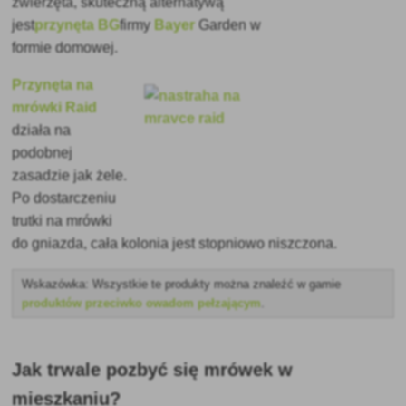
zwierzęta, skuteczną alternatywą
jest
przynęta BG
firmy
Bayer
Garden w
formie domowej.
Przynęta na
mrówki Raid
działa na
podobnej
zasadzie jak żele.
Po dostarczeniu
trutki na mrówki
do gniazda, cała kolonia jest stopniowo niszczona.
Wskazówka: Wszystkie te produkty można znaleźć w gamie
produktów przeciwko owadom pełzającym
.
Jak trwale pozbyć się mrówek w
mieszkaniu?