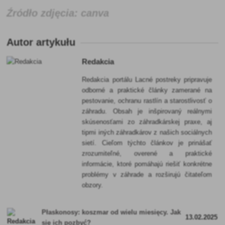
Źródło zdjęcia: canva
Autor artykułu
Redakcia
Redakcia portálu Lacné postreky pripravuje
odborné a praktické články zamerané na
pestovanie, ochranu rastlín a starostlivosť o
záhradu. Obsah je inšpirovaný reálnymi
skúsenosťami zo záhradkárskej praxe, aj
tipmi iných záhradkárov z našich sociálnych
sietí. Cieľom týchto článkov je prinášať
zrozumiteľné, overené a praktické
informácie, ktoré pomáhajú riešiť konkrétne
problémy v záhrade a rozširujú čitateľom
obzory.
Płaskonosy: koszmar od wielu miesięcy. Jak
13.02.2025
się ich pozbyć?