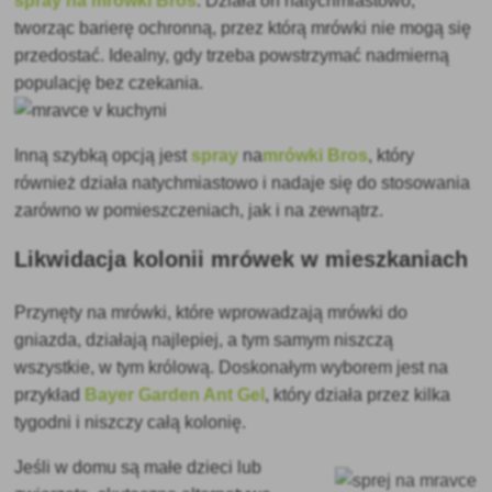
spray na mrówki Bros
. Działa on natychmiastowo,
tworząc barierę ochronną, przez którą mrówki nie mogą się
przedostać. Idealny, gdy trzeba powstrzymać nadmierną
populację bez czekania.
Inną szybką opcją jest
spray
na
mrówki Bros
, który
również działa natychmiastowo i nadaje się do stosowania
zarówno w pomieszczeniach, jak i na zewnątrz.
Likwidacja kolonii mrówek w mieszkaniach
Przynęty na mrówki, które wprowadzają mrówki do
gniazda, działają najlepiej, a tym samym niszczą
wszystkie, w tym królową. Doskonałym wyborem jest na
przykład
Bayer Garden Ant Gel
, który działa przez kilka
tygodni i niszczy całą kolonię.
Jeśli w domu są małe dzieci lub