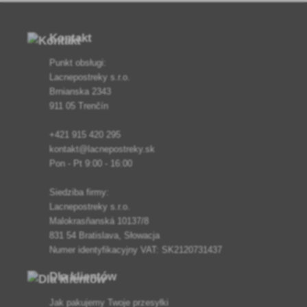
Kontakt
Punkt obsługi:
Lacnepostreky s.r.o.
Brnianska 2343
911 05 Trenčín
+421 915 420 295
kontakt@lacnepostreky.sk
Pon - Pt 9:00 - 16:00
Siedziba firmy:
Lacnepostreky s.r.o.
Malokrasňanská 10137/8
831 54 Bratislava, Słowacja
Numer identyfikacyjny VAT: SK2120731437
Dla klientów
Jak pakujemy Twoje przesyłki