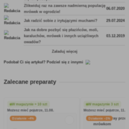
Zlikwiduj raz na zawsze nadmierną populację
06.07.2020
mrówek w ogrodzie!
Jak radzić sobie z irytującymi muchami?
29.07.2024
Jak na dobre pozbyć się płazińców, moli,
karaluchów, mrówek i innych uciążliwych
03.12.2019
owadów?
Załaduj więcej
Podobał Ci się artykuł? Podziel się z innymi
Zalecane preparaty
W magazynie > 10 szt
W magazynie 3 szt
Możesz mieć pojutrze, 11.08.
Możesz mieć pojutrze, 11.08
Działanie −4%
Działanie −1%