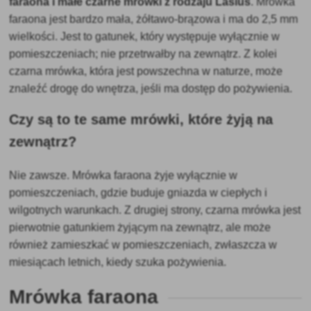
faraona i małe czarne mrówki z rodzaju Lasius
. Mrówka
faraona jest bardzo mała, żółtawo-brązowa i ma do 2,5 mm
wielkości. Jest to gatunek, który występuje wyłącznie w
pomieszczeniach; nie przetrwałby na zewnątrz. Z kolei
czarna mrówka, która jest powszechna w naturze, może
znaleźć drogę do wnętrza, jeśli ma dostęp do pożywienia.
Czy są to te same mrówki, które żyją na
zewnątrz?
Nie zawsze. Mrówka faraona żyje wyłącznie w
pomieszczeniach, gdzie buduje gniazda w ciepłych i
wilgotnych warunkach. Z drugiej strony, czarna mrówka jest
pierwotnie gatunkiem żyjącym na zewnątrz, ale może
również zamieszkać w pomieszczeniach, zwłaszcza w
miesiącach letnich, kiedy szuka pożywienia.
Mrówka faraona