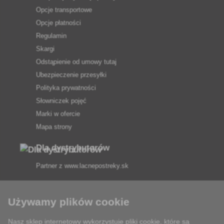
Opcje transportowe
Opcje płatności
Regulamin
Skargi
Odstąpienie od umowy tutaj
Ubezpieczenie przesyłki
Polityka prywatności
Słowniczek pojęć
Marki w ofercie
Mapa strony
Dla dystrybutorów
Partner z
www.lacnepostreky.sk
Używamy plików cookie
Nasz sklep internetowy wykorzystuje pliki cookie, które są