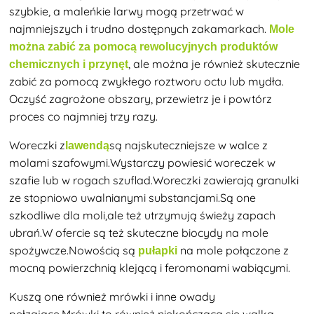
szybkie, a maleńkie larwy mogą przetrwać w
najmniejszych i trudno dostępnych zakamarkach.
Mole
można zabić za pomocą rewolucyjnych produktów
, ale można je również skutecznie
chemicznych i przynęt
zabić za pomocą zwykłego roztworu octu lub mydła.
Oczyść zagrożone obszary, przewietrz je i powtórz
proces co najmniej trzy razy.
Woreczki z
są
najskuteczniejsze w walce z
lawendą
molami szafowymi.Wystarczy powiesić woreczek w
szafie lub w rogach szuflad.Woreczki zawierają granulki
ze stopniowo uwalnianymi substancjami.Są one
szkodliwe dla moli,ale też utrzymują świeży zapach
ubrań.W ofercie są też skuteczne biocydy na mole
spożywcze.Nowością są
na mole połączone z
pułapki
mocną powierzchnią klejącą i feromonami wabiącymi.
Kuszą one również mrówki i inne owady