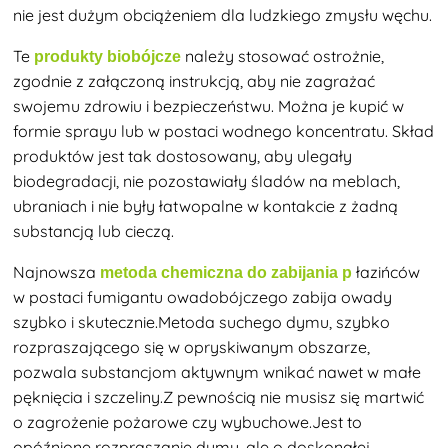
nie jest dużym obciążeniem dla ludzkiego zmysłu węchu.
Te
należy stosować ostrożnie,
produkty biobójcze
zgodnie z załączoną instrukcją, aby nie zagrażać
swojemu zdrowiu i bezpieczeństwu. Można je kupić w
formie sprayu lub w postaci wodnego koncentratu. Skład
produktów jest tak dostosowany, aby ulegały
biodegradacji, nie pozostawiały śladów na meblach,
ubraniach i nie były łatwopalne w kontakcie z żadną
substancją lub cieczą.
Najnowsza
łazińców
metoda chemiczna do zabijania p
w postaci fumigantu owadobójczego zabija owady
szybko i skutecznie.Metoda suchego dymu, szybko
rozpraszającego się w opryskiwanym obszarze,
pozwala substancjom aktywnym wnikać nawet w małe
pęknięcia i szczeliny.Z pewnością nie musisz się martwić
o zagrożenie pożarowe czy wybuchowe.Jest to
opóźnione rozpraszanie dymu, ale o doskonałej