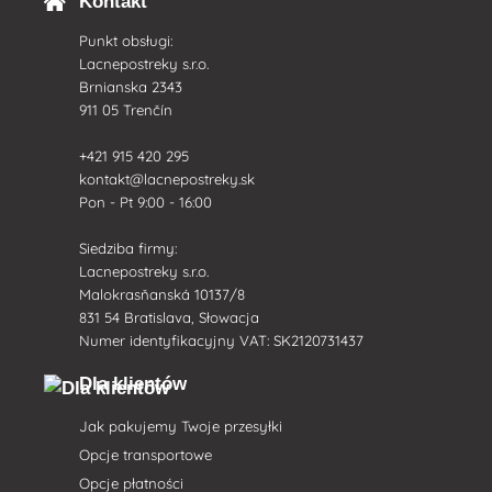
Kontakt
Punkt obsługi:
Lacnepostreky s.r.o.
Brnianska 2343
911 05 Trenčín
+421 915 420 295
kontakt@lacnepostreky.sk
Pon - Pt 9:00 - 16:00
Siedziba firmy:
Lacnepostreky s.r.o.
Malokrasňanská 10137/8
831 54 Bratislava, Słowacja
Numer identyfikacyjny VAT: SK2120731437
Dla klientów
Jak pakujemy Twoje przesyłki
Opcje transportowe
Opcje płatności