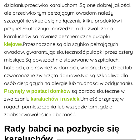
działaniu
przeciwko karaluchom
.Są one dobrej jakości,
ale przeciwko tym pełzającym owadom należy
szczególnie skupić się na łączeniu kilku produktów i
przynęt.Skutecznym narzędziem do zwalczania
karaluchów są również bezchemiczne pułapki
.Przeznaczone są dla szybko pełzających
klejowe
owadów, gwarantując skuteczność pułapki przez cztery
miesiące.Są powszechnie stosowane w szpitalach,
hotelach, ale również w domach, w których są dzieci lub
czworonożne zwierzęta domowe.Nie są szkodliwe dla
osób cierpiących na alergie lub trudności w oddychaniu.
są bardzo skuteczne w
Przynęty w postaci domków
zwalczaniu
.Umieść przynętę w
karaluchów i rusałek
rogach pomieszczenia lub wszędzie tam, gdzie
zaobserwowałeś ich obecność.
Rady babci na pozbycie się
karaluchów