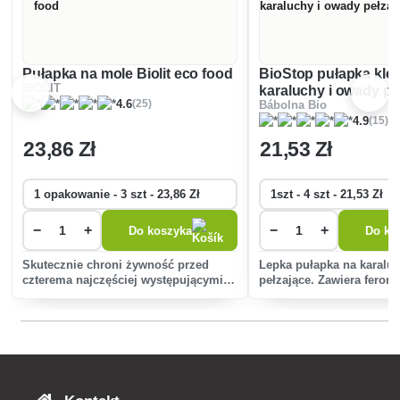
Pułapka na mole Biolit eco food
BioStop pułapka kle
BIOLIT
karaluchy i owady pe
(25)
4.6
Bábolna Bio
(15)
4.9
23
,86 Zł
21
,53 Zł
−
+
−
+
Do koszyka
Do ko
Skutecznie chroni żywność przed
Lepka pułapka na karalu
czterema najczęściej występującymi
pełzające. Zawiera ferom
rodzajami moli spożywczych. Zawiera
który szybko i skuteczni
kombinację wewnętrznej powierzchni
pełzające i karaluchy.
klejącej i substancji wabiącej
(feromonu), która