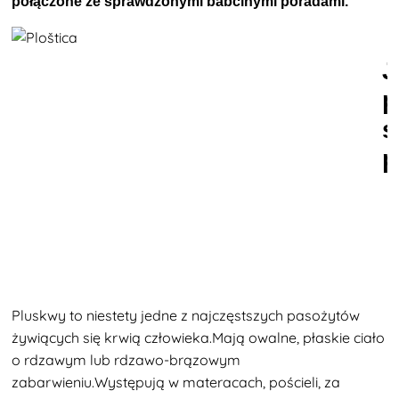
połączone ze sprawdzonymi babcinymi poradami.
J
p
s
p
Pluskwy
to niestety jedne z najczęstszych pasożytów
żywiących się krwią człowieka.Mają owalne, płaskie ciało
o rdzawym lub rdzawo-brązowym
zabarwieniu.Występują w materacach, pościeli, za