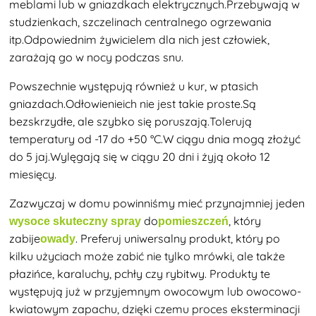
meblami lub w gniazdkach elektrycznych.Przebywają w
studzienkach, szczelinach centralnego ogrzewania
itp.Odpowiednim żywicielem dla nich jest człowiek,
zarażają go w nocy podczas snu.
Powszechnie występują również u kur, w ptasich
gniazdach.Odłowienie
ich
nie jest takie proste.Są
bezskrzydłe, ale szybko się poruszają.Tolerują
temperatury od -17 do +50 °C.W ciągu dnia mogą złożyć
do 5 jaj.Wylęgają się w ciągu 20 dni i żyją około 12
miesięcy.
Zazwyczaj w domu powinniśmy mieć przynajmniej jeden
do
, który
wysoce skuteczny spray
pomieszczeń
zabije
. Preferuj uniwersalny produkt, który po
owady
kilku użyciach może zabić nie tylko mrówki, ale także
płazińce, karaluchy, pchły czy rybitwy. Produkty te
występują już w przyjemnym owocowym lub owocowo-
kwiatowym zapachu, dzięki czemu proces eksterminacji