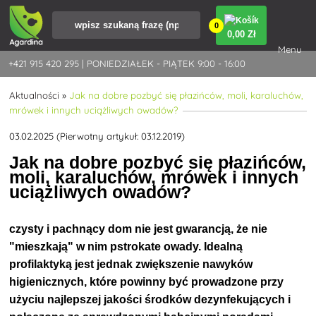
0
0
,00 Zł
Menu
+421 915 420 295 | PONIEDZIAŁEK - PIĄTEK 9:00 - 16:00
Aktualności
»
Jak na dobre pozbyć się płazińców, moli, karaluchów,
mrówek i innych uciążliwych owadów?
03.02.2025 (Pierwotny artykuł: 03.12.2019)
Jak na dobre pozbyć się płazińców,
moli, karaluchów, mrówek i innych
uciążliwych owadów?
czysty i pachnący dom nie jest gwarancją, że nie
"mieszkają" w nim pstrokate owady. Idealną
profilaktyką jest jednak zwiększenie nawyków
higienicznych, które powinny być prowadzone przy
użyciu najlepszej jakości środków dezynfekujących i