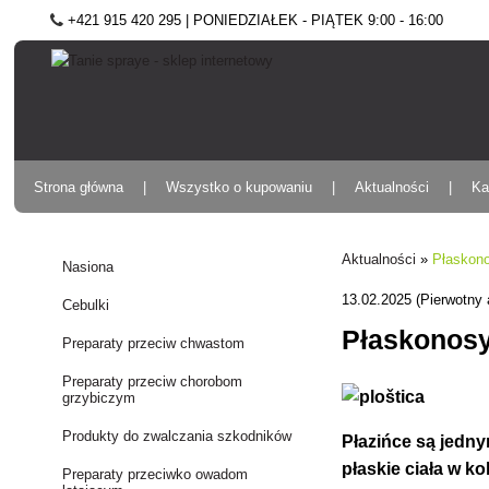
+421 915 420 295 | PONIEDZIAŁEK - PIĄTEK 9:00 - 16:00
Strona główna
Wszystko o kupowaniu
Aktualności
Ka
Aktualności
»
Płaskono
Nasiona
13.02.2025 (Pierwotny 
Cebulki
Płaskonosy
Preparaty przeciw chwastom
Preparaty przeciw chorobom
grzybiczym
Produkty do zwalczania szkodników
Płazińce są jedny
płaskie ciała w k
Preparaty przeciwko owadom