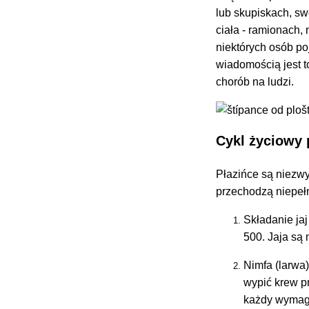
lub skupiskach, sw
ciała - ramionach,
niektórych osób po
wiadomością jest t
chorób na ludzi.
Cykl życiowy 
Płazińce są niezwy
przechodzą niepełn
Składanie jaj
500. Jaja są 
Nimfa (larwa
wypić krew p
każdy wymaga