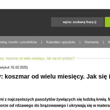
talog chorób i szkodników
Kalendarz oprysków
Hurtownia
K
sy: koszmar od wielu miesięcy. Jak się ich pozbyć?
artykuł: 01.02.2025)
: koszmar od wielu miesięcy. Jak się
mi z najczęstszych pasożytów żywiących się ludzką krwią. 
olorze od rdzawego do brązowawego i ukrywają się w materac