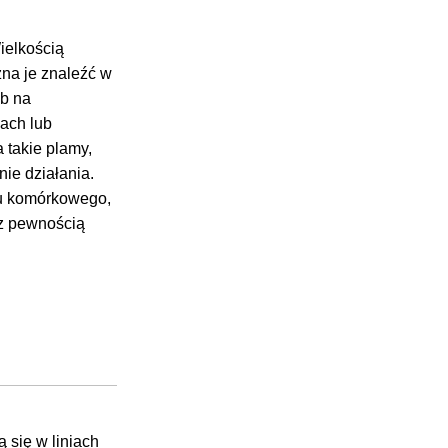
ielkością
na je znaleźć
w
ub na
cach lub
a takie plamy,
nie działania.
onu komórkowego,
 z pewnością
ą
się w
liniach