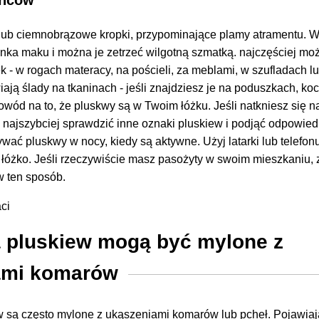
 lub ciemnobrązowe kropki
, przypominające plamy atramentu.
W
enka maku
i można je zetrzeć wilgotną szmatką.
najczęściej
moż
ek
- w rogach materacy, na pościeli, za meblami, w szufladach l
iają
ślady na tkaninach
- jeśli znajdziesz je na poduszkach, ko
dowód na to, że pluskwy są w Twoim łóżku. Jeśli natkniesz się n
k najszybciej sprawdzić inne oznaki pluskiew i podjąć odpowied
rywać pluskwy w nocy, kiedy są aktywne. Użyj latarki lub telef
łóżko. Jeśli rzeczywiście masz pasożyty w swoim mieszkaniu,
w ten sposób.
 pluskiew mogą być mylone z
ami komarów
w są często mylone z ukąszeniami komarów lub pcheł.
Pojawiaj