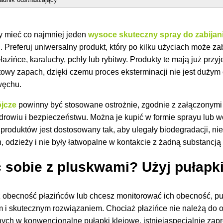
 mieć co najmniej jeden
wysoce skuteczny spray do zabija
h
. Preferuj uniwersalny produkt, który po kilku użyciach może zab
płazińce, karaluchy, pchły lub rybitwy. Produkty te mają już pr
owy zapach, dzięki czemu proces eksterminacji nie jest dużym
węchu.
ójcze
powinny być stosowane ostrożnie, zgodnie z załączonymi 
drowiu i bezpieczeństwu. Można je kupić w formie sprayu lub
 produktów jest dostosowany tak, aby ulegały biodegradacji, ni
 odzieży i nie były łatwopalne w kontakcie z żadną substancją 
ć sobie z pluskwami? Użyj pułapk
z obecność płazińców lub chcesz monitorować ich obecność, pu
ym i skutecznym rozwiązaniem. Chociaż płazińce nie należą do
ych w konwencjonalne pułapki klejowe, istniejąspecjalnie zap