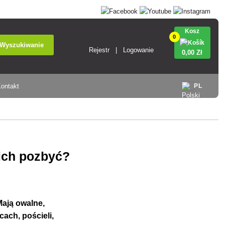
Kosz
0
Wyszukiwanie
Rejestr
Logowanie
0
,00 Zł
ontakt
PL
 ich pozbyć?
Mają owalne,
ach, pościeli,