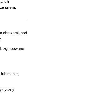
a ich
 ze snem.
za obrazami, pod
:
 lub zgrupowane
 lub meble,
rystyczny