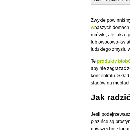
Zwykle powinniśmy
w
naszych domac
mrówki, ale także 
lub owocowo-kwiat
ludzkiego zmysłu 
Te
produkty biob
aby nie zagrażać z
koncentratu. Skład
śladów na meblach,
Jak radzi
Jeśli podejrzewas
płazińce są prost
powszechnie łapan