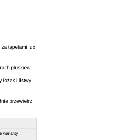
 za tapetami lub
ruch pluskiew.
 łóżek i listwy
dnie przewietrz
e warianty