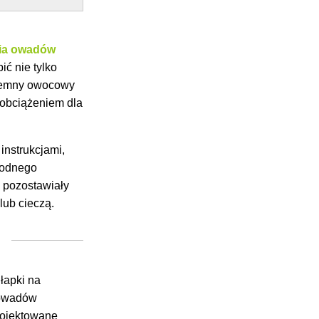
nia owadów
ić nie tylko
zyjemny owocowy
 obciążeniem dla
instrukcjami,
 wodnego
e pozostawiały
lub cieczą.
i
łapki na
 owadów
rojektowane