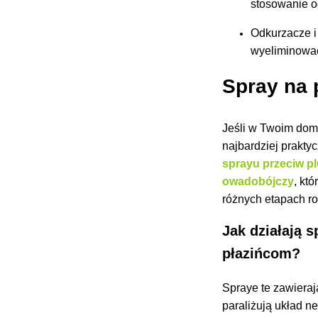
stosowanie o
Odkurzacze i
wyeliminować 
Spray na
Jeśli w Twoim domu
najbardziej prakty
sprayu przeciw 
owadobójczy
, kt
różnych etapach ro
Jak działają 
płazińcom?
Spraye te zawieraj
paraliżują układ 