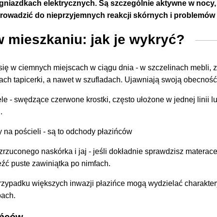
gniazdkach elektrycznych. Są szczególnie aktywne w nocy, 
owadzić do nieprzyjemnych reakcji skórnych i problemów
 mieszkaniu: jak je wykryć?
ię w ciemnych miejscach w ciągu dnia - w szczelinach mebli, 
ach tapicerki, a nawet w szufladach. Ujawniają swoją obecność
ele
- swędzące czerwone krostki, często ułożone w jednej linii
.
 na pościeli
- są to odchody płazińców
zrzuconego naskórka i jaj
- jeśli dokładnie sprawdzisz materace
źć puste zawiniątka po nimfach.
rzypadku większych inwazji płazińce mogą wydzielać charakte
pach.
ińców