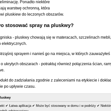
liminację. Ponadto niektóre
ają warstwę ochronną, która
wi pluskiew do leczonych obszarów.
wo stosować spray na pluskwy?
ogniska - pluskwy chowają się w materacach, szczelinach mebli,
 elektrycznych.
trząśnij sprayem i nanieś go na miejsca, w których zauważyłeś 
o ukrytych obszarach - potraktuj również połączenia ścian, ramy
we.
ukt do zadziałania zgodnie z zaleceniami na etykiecie i dokła
e po upływie czasu.
pluskwy
fekt
✔ Łatwa aplikacja ✔ Może być stosowany w domu i w podróży ✔ Niektór
ładnik odstraszający