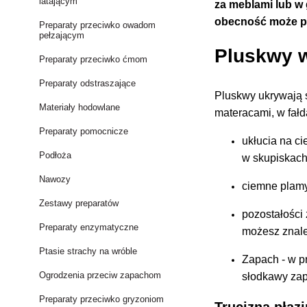
latającym
za meblami lub w 
obecność może pr
Preparaty przeciwko owadom
pełzającym
Pluskwy w
Preparaty przeciwko ćmom
Preparaty odstraszające
Pluskwy ukrywają s
Materiały hodowlane
materacami, w fałd
Preparaty pomocnicze
ukłucia na ci
Podłoża
w skupiskach
Nawozy
ciemne plamy
Zestawy preparatów
pozostałości 
Preparaty enzymatyczne
możesz znale
Ptasie strachy na wróble
Zapach
- w p
Ogrodzenia przeciw zapachom
słodkawy za
Preparaty przeciwko gryzoniom
Trucizna płaz