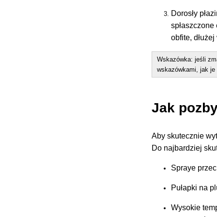
Dorosły płazi
spłaszczone c
obfite, dłuż
Wskazówka: jeśli zm
wskazówkami, jak je 
Jak pozby
Aby skutecznie wy
Do najbardziej sku
Spraye prze
Pułapki na p
Wysokie temp