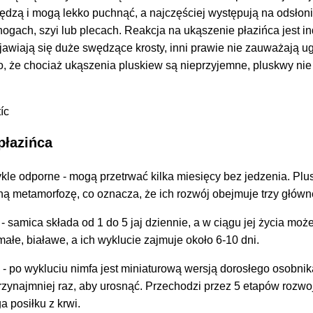
ędzą i mogą lekko puchnąć, a najczęściej występują na odsłon
 nogach, szyi lub plecach. Reakcja na ukąszenie płazińca jest i
jawiają się duże swędzące krosty, inni prawie nie zauważają u
o, że chociaż ukąszenia pluskiew są nieprzyjemne, pluskwy ni
płazińca
kle odporne - mogą przetrwać kilka miesięcy bez jedzenia. Pl
ą metamorfozę, co oznacza, że ich rozwój obejmuje trzy główn
- samica składa od 1 do 5 jaj dziennie, a w ciągu jej życia moż
małe, białawe, a ich wyklucie zajmuje około 6-10 dni.
)
- po wykluciu nimfa jest miniaturową wersją dorosłego osobnik
rzynajmniej raz, aby urosnąć. Przechodzi przez 5 etapów rozwoj
 posiłku z krwi.