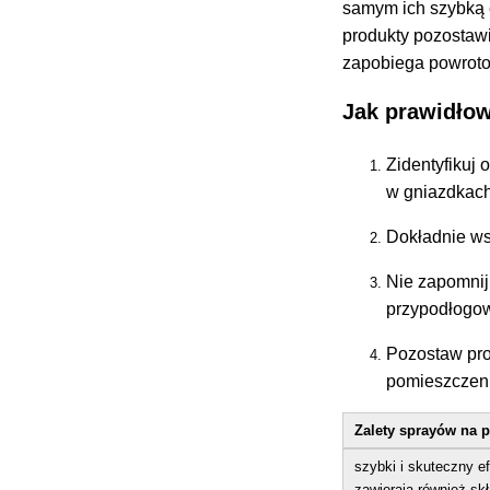
samym ich szybką e
produkty pozostawi
zapobiega powroto
Jak prawidło
Zidentyfikuj 
w gniazdkach
Dokładnie ws
Nie zapomnij 
przypodłogo
Pozostaw prod
pomieszczeni
Zalety sprayów na 
szybki i skuteczny e
zawierają również sk