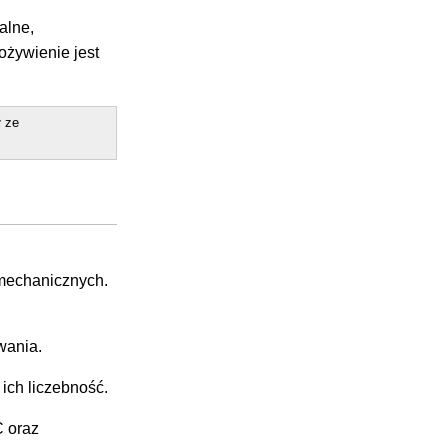
alne,
ożywienie jest
ł ze
 mechanicznych.
wania.
ich liczebność.
C oraz