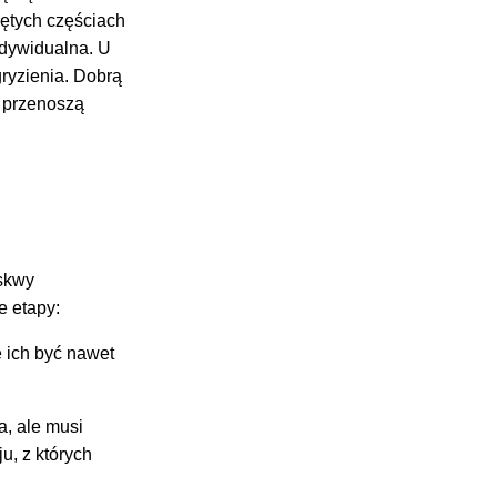
iętych częściach
ndywidualna. U
gryzienia. Dobrą
e przenoszą
uskwy
e etapy:
e ich być nawet
a, ale musi
u, z których