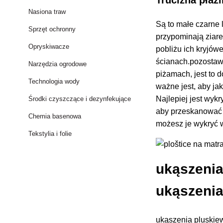
Nasiona traw
Są to małe czarne
Sprzęt ochronny
przypominają
ziar
Opryskiwacze
pobliżu ich kryjów
ścianach.pozostaw
Narzędzia ogrodowe
piżamach, jest to 
Technologia wody
ważne jest, aby ja
Najlepiej jest wyk
Środki czyszczące i dezynfekujące
aby przeskanować 
Chemia basenowa
możesz je wykryć 
Tekstylia i folie
ukąszenia
ukąszeni
ukąszenia pluskie