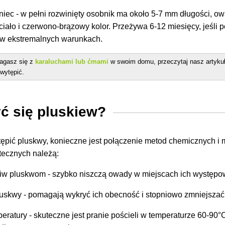
niec
- w pełni rozwinięty osobnik ma około 5-7 mm długości, ow
iało i czerwono-brązowy kolor. Przeżywa 6-12 miesięcy, jeśli p
ej w ekstremalnych warunkach.
agasz się z
karaluchami lub ćmami
w swoim domu, przeczytaj nasz artyku
wytępić.
ć się pluskiew?
tępić pluskwy, konieczne jest połączenie metod chemicznych i
tecznych należą:
ciw pluskwom
- szybko niszczą owady w miejscach ich występo
luskwy
- pomagają wykryć ich obecność i stopniowo zmniejszać 
eratury
- skuteczne jest pranie pościeli w temperaturze 60-90°