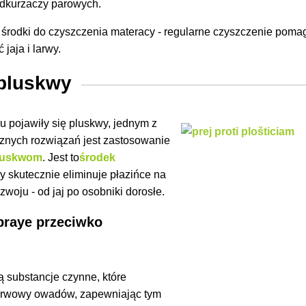
dkurzaczy parowych.
 środki do czyszczenia materacy
- regularne czyszczenie poma
jaja i larwy.
 pluskwy
 pojawiły się pluskwy, jednym z
cznych rozwiązań jest zastosowanie
pluskwom
. Jest
to
środek
óry skutecznie eliminuje płazińce na
zwoju - od jaj po osobniki dorosłe.
spraye przeciwko
ą substancje czynne, które
nerwowy owadów, zapewniając tym