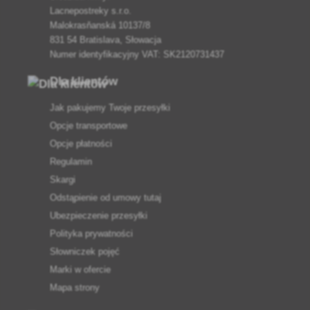
Lacnepostreky s.r.o.
Malokrasňanská 10137/8
831 54 Bratislava, Słowacja
Numer identyfikacyjny VAT: SK2120731437
Dla klientów
Jak pakujemy Twoje przesyłki
Opcje transportowe
Opcje płatności
Regulamin
Skargi
Odstąpienie od umowy tutaj
Ubezpieczenie przesyłki
Polityka prywatności
Słowniczek pojęć
Marki w ofercie
Mapa strony