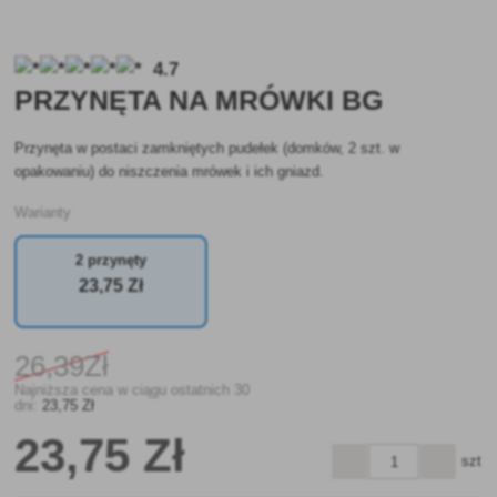
4.7
PRZYNĘTA NA MRÓWKI BG
Przynęta w postaci zamkniętych pudełek (domków, 2 szt. w
opakowaniu) do niszczenia mrówek i ich gniazd.
Warianty
2 przynęty
23
,75 Zł
26
,39Zł
Najniższa cena w ciągu ostatnich 30
dni:
23
,75 Zł
23
,75 Zł
szt