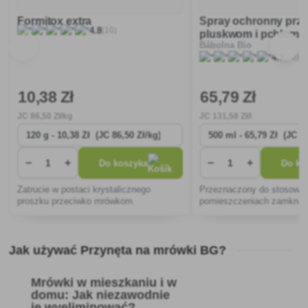
Formitox extra
Spray ochronny prz
(10)
4.8
pluskwom i pchłom
Bábolna Bio
(40)
4.9
10
,38 Zł
65
,79 Zł
JC
86
,50 Zł/kg
JC
131
,58 Zł/l
−
+
−
+
Do koszyka
Do ko
Zatrucie w postaci krystalicznego
Przeznaczony do stosowan
proszku przeciwko mrówkom.
pomieszczeniach zamknię
zwalczania pasożytów taki
płazińce i pchły. Gwarantu
działanie odstraszające i d
Jak używać Przynęta na mrówki BG?
skuteczność. Prod
Mrówki w mieszkaniu i w
domu: Jak niezawodnie
je wyeliminować?