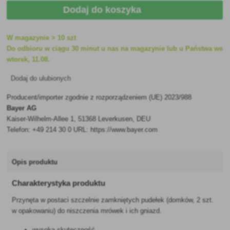
Dodaj do koszyka
W magazynie > 10 szt
Do odbioru w ciągu 30 minut u nas na magazynie lub u Państwa we
wtorek, 11.08.
Dodaj do ulubionych
Producent/importer zgodnie z rozporządzeniem (UE) 2023/988
Bayer AG
Kaiser-Wilhelm-Allee 1, 51368 Leverkusen, DEU
Telefon: +49 214 30 0 URL: https://www.bayer.com
Opis produktu
Charakterystyka produktu
Przynęta w postaci szczelnie zamkniętych pudełek (domków, 2 szt.
w opakowaniu) do niszczenia mrówek i ich gniazd.
wysoka skuteczność