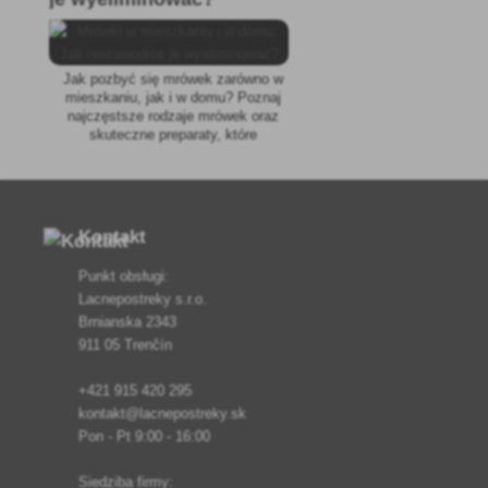
Jak pozbyć się mrówek zarówno w
mieszkaniu, jak i w domu? Poznaj
najczęstsze rodzaje mrówek oraz
skuteczne preparaty, które
wyeliminują nawet całe kolonie
zarówno mrówek czarnych, jak i
faraona.
Kontakt
Punkt obsługi:
Lacnepostreky s.r.o.
Brnianska 2343
911 05 Trenčín
+421 915 420 295
kontakt@lacnepostreky.sk
Pon - Pt 9:00 - 16:00
Siedziba firmy: