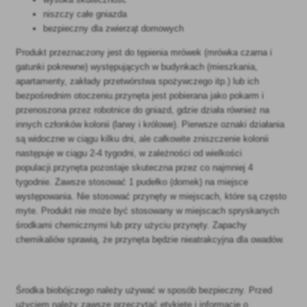
niszczy całe gniazda
bezpieczny dla zwierząt domowych
Produkt przeznaczony jest do tępienia mrówek (mrówka czarna i
gatunki pokrewne) występujących w budynkach (mieszkania,
apartamenty, zakłady przetwórstwa spożywczego itp.) lub ich
bezpośrednim otoczeniu.przynęta jest pobierana jako pokarm i
przenoszona przez robotnice do gniazd, gdzie działa również na
innych członków kolonii (larwy i królowe). Pierwsze oznaki działania
są widoczne w ciągu kilku dni, ale całkowite zniszczenie kolonii
następuje w ciągu 2-4 tygodni, w zależności od wielkości
populacji.przynęta pozostaje skuteczna przez co najmniej 4
tygodnie. Zawsze stosować 1 pudełko (domek) na miejsce
występowania. Nie stosować przynęty w miejscach, które są często
myte. Produkt nie może być stosowany w miejscach spryskanych
środkami chemicznymi lub przy użyciu przynęty. Zapachy
chemikaliów sprawią, że przynęta będzie nieatrakcyjna dla owadów.
Środka biobójczego należy używać w sposób bezpieczny. Przed
użyciem należy zawsze przeczytać etykietę i informacje o