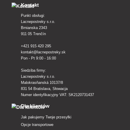
Kontakt
Punkt obsługi:
Lacnepostreky s.r.o.
Brnianska 2343
911 05 Trenčín
+421 915 420 295
kontakt@lacnepostreky.sk
Pon - Pt 9:00 - 16:00
Siedziba firmy:
Lacnepostreky s.r.o.
Malokrasňanská 10137/8
831 54 Bratislava, Słowacja
Numer identyfikacyjny VAT: SK2120731437
Dla klientów
Jak pakujemy Twoje przesyłki
Opcje transportowe