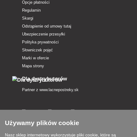
Opcje płatności
Regulamin
Skargi
Odstąpienie od umowy tutaj
Ubezpieczenie przesyłki
Polityka prywatności
Słowniczek pojęć
Marki w ofercie
Mapa strony
Dla dystrybutorów
Partner z
www.lacnepostreky.sk
Używamy plików cookie
Zawsze służymy fachową poradą
Nasz sklep internetowy wykorzystuje pliki cookie, które są