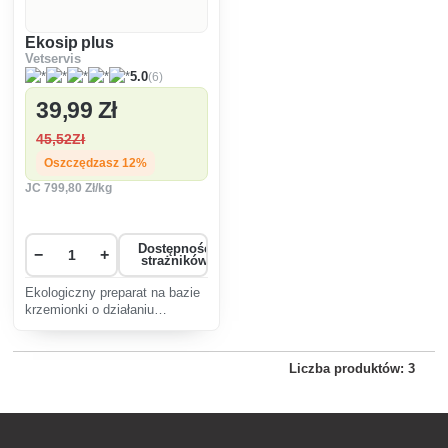
Ekosip plus
Vetservis
(6)
5.0
39
,99 Zł
45
,52Zł
Oszczędzasz 12%
JC
799
,80 Zł/kg
Dostępność
−
+
strażników
Ekologiczny preparat na bazie
krzemionki o działaniu
repelentnym skuteczny w
eliminowaniu roztoczy w
hodowli drobiu, gołębi i ptaków
Liczba produktów: 3
egzotycznych.