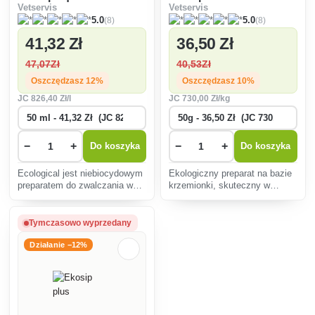
Vetservis
Vetservis
(8)
(8)
5.0
5.0
41
,32 Zł
36
,50 Zł
47
,07Zł
40
,53Zł
Oszczędzasz 12%
Oszczędzasz 10%
JC
826
,40 Zł/l
JC
730
,00 Zł/kg
−
+
−
+
Do koszyka
Do koszyka
Ecological jest niebiocydowym
Ekologiczny preparat na bazie
preparatem do zwalczania w
krzemionki, skuteczny w
środowiskach hodowli drobiu,
usuwaniu roztoczy w hodowli
gołębi i drobiu egzotycznego
drobiu, gołębi i ptaków
przerostów pasożytów
egzotycznych.
Tymczasowo wyprzedany
zewnętrznych (roztoczy) i
pleśni.
Działanie −12%