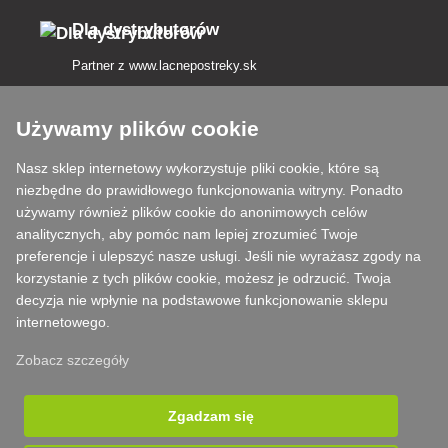
Dla dystrybutorów
Partner z
www.lacnepostreky.sk
Używamy plików cookie
Nasz sklep internetowy wykorzystuje pliki cookie, które są
Zawsze służymy fachową poradą
niezbędne do prawidłowego funkcjonowania witryny. Ponadto
używamy również plików cookie do anonimowych celów
Reklamacje są rozpatrywane w ciągu 24 godzin
analitycznych, aby pomóc nam lepiej zrozumieć Twoje
preferencje i ulepszyć nasze usługi. Jeśli nie wyrażasz zgody na
85% towarów w magazynie
korzystanie z tych plików cookie, możesz je odrzucić. Twoja
decyzja nie wpłynie na podstawowe funkcjonowanie sklepu
Dostawa w ciągu 24 godzin od poniedziałku do piątku
internetowego.
Zobacz szczegóły
Zgadzam się