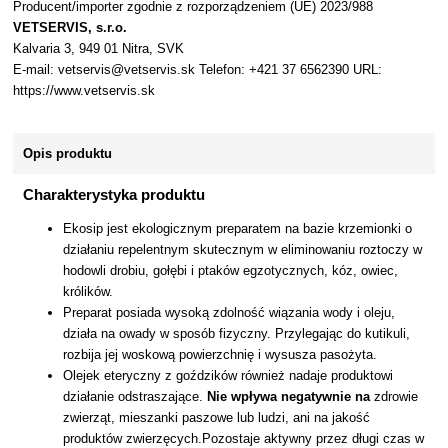
Producent/importer zgodnie z rozporządzeniem (UE) 2023/988
VETSERVIS, s.r.o.
Kalvaria 3, 949 01 Nitra, SVK
E-mail: vetservis@vetservis.sk Telefon: +421 37 6562390 URL:
https://www.vetservis.sk
Opis produktu
Charakterystyka produktu
Ekosip jest ekologicznym preparatem na bazie krzemionki o
działaniu repelentnym skutecznym w eliminowaniu roztoczy w
hodowli drobiu, gołębi i ptaków egzotycznych, kóz, owiec,
królików.
Preparat posiada wysoką zdolność wiązania wody i oleju,
działa na owady w sposób fizyczny. Przylegając do kutikuli,
rozbija jej woskową powierzchnię i wysusza pasożyta.
Olejek eteryczny z goździków również nadaje produktowi
działanie odstraszające.
Nie wpływa negatywnie na
zdrowie
zwierząt, mieszanki paszowe lub ludzi, ani na jakość
produktów zwierzęcych.Pozostaje aktywny przez długi czas w