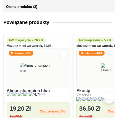
Ocena produktu (3)
Powiązane produkty
W magazynie > 20 szt
W magazynie > 5 szt
Możesz mieć we wtorek, 11.08.
Możesz mieć we wtorek, 11.
Działanie −1%
Działanie −10%
Almus champion blue
Ekosip
(40)
4.7
Vetservis
(8)
5.0
19
,20 Zł
36
,50 Zł
Oszczędzasz 1%
Oszcz
19
,39Zł
40
,53Zł