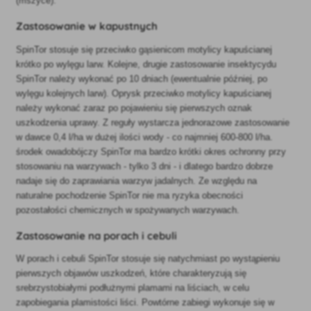
(mszyce).
Zastosowanie w kapustnych
SpinTor stosuje się przeciwko gąsienicom motylicy kapuścianej
krótko po wylęgu larw. Kolejne, drugie zastosowanie insektycydu
SpinTor należy wykonać po 10 dniach (ewentualnie później, po
wylęgu kolejnych larw). Oprysk przeciwko motylicy kapuścianej
należy wykonać zaraz po pojawieniu się pierwszych oznak
uszkodzenia uprawy. Z reguły wystarcza jednorazowe zastosowanie
w dawce 0,4 l/ha w dużej ilości wody - co najmniej 600-800 l/ha.
środek owadobójczy SpinTor ma bardzo krótki okres ochronny przy
stosowaniu na warzywach - tylko 3 dni - i dlatego bardzo dobrze
nadaje się do zaprawiania warzyw jadalnych. Ze względu na
naturalne pochodzenie SpinTor nie ma ryzyka obecności
pozostałości chemicznych w spożywanych warzywach.
Zastosowanie na porach i cebuli
W porach i cebuli SpinTor stosuje się natychmiast po wystąpieniu
pierwszych objawów uszkodzeń, które charakteryzują się
srebrzystobiałymi podłużnymi plamami na liściach, w celu
zapobiegania plamistości liści. Powtórne zabiegi wykonuje się w