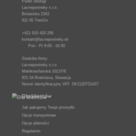
Punkt obsługi:
Lacnepostreky s.r.o.
Brnianska 2343
911 05 Trenčín
+421 915 420 295
kontakt@lacnepostreky.sk
Pon - Pt 9:00 - 16:00
Siedziba firmy:
Lacnepostreky s.r.o.
Malokrasňanská 10137/8
831 54 Bratislava, Słowacja
Numer identyfikacyjny VAT: SK2120731437
Dla klientów
Jak pakujemy Twoje przesyłki
Opcje transportowe
Opcje płatności
Regulamin