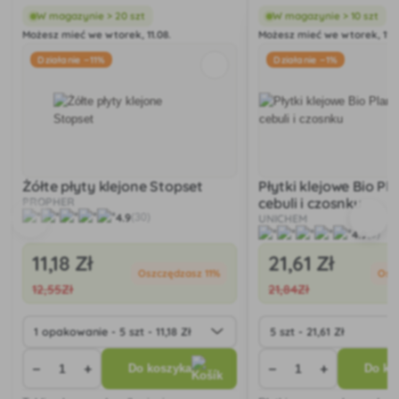
W magazynie > 20 szt
W magazynie > 10 szt
Możesz mieć we wtorek, 11.08.
Możesz mieć we wtorek, 11.0
Działanie −11%
Działanie −1%
Żółte płyty klejone Stopset
Płytki klejowe Bio Pl
PROPHER
cebuli i czosnku
4.9
(30)
UNICHEM
4.9
(9)
11
,18 Zł
21
,61 Zł
Oszczędzasz 11%
Osz
12
,55Zł
21
,84Zł
−
+
−
+
Do koszyka
Do ko