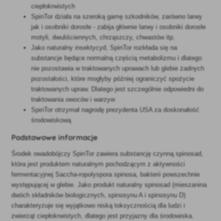
ciepłokrwistych
SpinTor działa na szeroką gamę szkodników, zarówno larwy
jak i osobniki dorosłe - zabija głównie larwy i osobniki dorosłe
motyli, dwuliściennych, chrząszczy, chwastów itp.
Jako naturalny insektycyd, SpinTor rozkłada się na
substancje będące normalną częścią metabolizmu i dlatego
nie pozostawia w traktowanych uprawach lub glebie żadnych
pozostałości, które mogłyby później ograniczyć spożycie
traktowanych upraw. Dlatego jest szczególnie odpowiedni do
traktowania owoców i warzyw
SpinTor otrzymał nagrodę prezydenta USA za doskonałość
środowiskową
Podstawowe informacje
Środek owadobójczy SpinTor zawiera substancję czynną spinosad,
która jest produktem naturalnym pochodzącym z aktywności
fermentacyjnej Saccha-ropolyspora spinosa, bakterii powszechnie
występującej w glebie. Jako produkt naturalny spinosad (mieszanina
dwóch składników biologicznych, spinosynu A i spinosynu D)
charakteryzuje się wyjątkowo niską toksycznością dla ludzi i
zwierząt ciepłokrwistych, dlatego jest przyjazny dla środowiska.