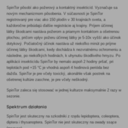
SpinTor pôsobí ako požerový a kontaktný insekticíd. Vyznačuje sa
novým rnechanizrnom pôsobenia. V súčasnosti je SpinTor
registrovaný pre viac ako 150 plodín v 30 krajinách sveta, a
každoročne pribúdajú ďalšie registrácie aj krajiny. Príjem účinnej
látky škodcami nastáva požerom a priamym kontaktom a ošetrenou
plochou, pričom vplyv požeru účinnej látky je 5-10x vyšší ako účinok
dotykový. Počiatočný účinok nastáva už niekoľko minút po príjme
účinnej látky škodcami, kedy dochádza k nezvratnému ochromeniu a
následne, po niekoľkých hodinách, k uhynutiu škodlivého hmyzu. Po
aplikácii insekticídu SpinTor by nemalo aspoň 2 hodiny pršať, pri
teplotách pod +15 °C je vhodná aspoň 4 hodinová perióda bez
dažďa. SpinTor je pre včely toxický, akonáhle však postrek na
ošetrenej kultúre zaschne, je pre včely neškodný.
SpinTor zaleca się stosować w jednej kulturze maksymalnie 2 razy w
sezonie.
Spektrum działania
SpinTor jest skuteczny na szkodniki z rzędu lepidoptera, coleoptera,
diptera i thysanoptera. SpinTor nie jest skuteczny na owady ssące