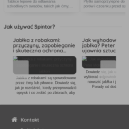
Tablice lepowe do odławiania
Płytki samoprzylepne do oc
szkodliwych owadów, takich jak ćmy,
porów i czosnku przed szk
żałobnice, ryjkowce, imago mszyc,
skoczogonki, miniarki, ryjkowce.
Jak używać Spintor?
Jabłka z robakami:
Jak wyhodować id
przyczyny, zapobieganie
jabłka? Peter Mol
i skuteczna ochrona
ujawnia sztuczki z
jabłoni
Dowiedz się, jak uprawiać
wybierać odpowiednie odmi
Jabłka z robakami są spowodowane
nawozić jabłka i jak je p
przez ćmy lub piłowce. Dowiedz się,
Porady od doświadcz
jak je rozróżnić, kiedy przeprowadzić
sadownika Petera Mo
oprysk i co zrobić po zbiorach, aby
chronić plony w następnym sezonie.
Kontakt