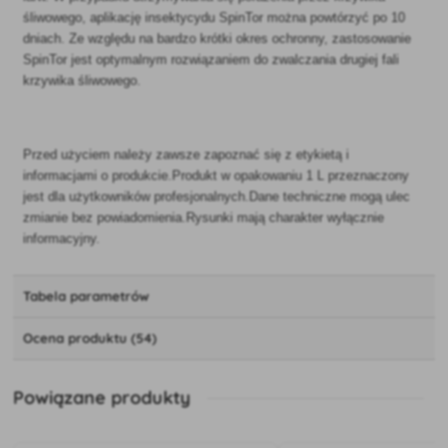
śliwowego, aplikację insektycydu SpinTor można powtórzyć po 10
dniach. Ze względu na bardzo krótki okres ochronny, zastosowanie
SpinTor jest optymalnym rozwiązaniem do zwalczania drugiej fali
krzywika śliwowego.
Przed użyciem należy zawsze zapoznać się z etykietą i
informacjami o produkcie.Produkt w opakowaniu 1 L przeznaczony
jest dla użytkowników profesjonalnych.Dane techniczne mogą ulec
zmianie bez powiadomienia.Rysunki mają charakter wyłącznie
informacyjny.
Tabela parametrów
Ocena produktu (54)
Powiązane produkty