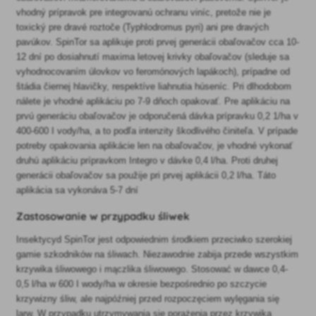
vhodný prípravok pre integrovanú ochranu viníc, pretože nie je
toxický pre dravé roztoče (Typhlodromus pyri) ani pre dravých
pavúkov. SpinTor sa aplikuje proti prvej generácii obaľovačov cca 10-
12 dní po dosiahnutí maxima letovej krivky obaľovačov (sleduje sa
vyhodnocovaním úlovkov vo feromónových lapákoch), prípadne od
štádia čiernej hlavičky, respektíve liahnutia húseníc. Pri dlhodobom
nálete je vhodné aplikáciu po 7-9 dňoch opakovať. Pre aplikáciu na
prvú generáciu obaľovačov je odporučená dávka prípravku 0,2 1/ha v
400-600 I vody/ha, a to podľa intenzity škodlivého činiteľa. V prípade
potreby opakovania aplikácie len na obaľovačov, je vhodné vykonať
druhú aplikáciu prípravkom Integro v dávke 0,4 l/ha. Proti druhej
generácii obaľovačov sa použije pri prvej aplikácii 0,2 l/ha. Táto
aplikácia sa vykonáva 5-7 dní
Zastosowanie w przypadku śliwek
Insektycyd SpinTor jest odpowiednim środkiem przeciwko szerokiej
gamie szkodników na śliwach. Niezawodnie zabija przede wszystkim
krzywika śliwowego i mączlika śliwowego. Stosować w dawce 0,4-
0,5 l/ha w 600 I wody/ha w okresie bezpośrednio po szczycie
krzywizny śliw, ale najpóźniej przed rozpoczęciem wylęgania się
larw. W przypadku utrzymywania się porażenia przez krzywika