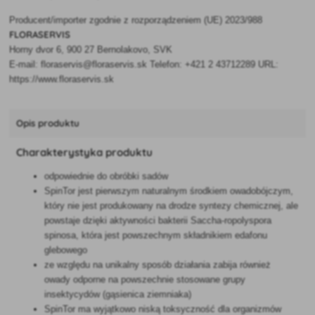
Producent/importer zgodnie z rozporządzeniem (UE) 2023/988
FLORASERVIS
Horny dvor 6, 900 27 Bernolakovo, SVK
E-mail: floraservis@floraservis.sk Telefon: +421 2 43712289 URL:
https://www.floraservis.sk
Opis produktu
Charakterystyka produktu
odpowiednie do obróbki sadów
SpinTor jest pierwszym naturalnym środkiem owadobójczym,
który nie jest produkowany na drodze syntezy chemicznej, ale
powstaje dzięki aktywności bakterii Saccha-ropolyspora
spinosa, która jest powszechnym składnikiem edafonu
glebowego
ze względu na unikalny sposób działania zabija również
owady odporne na powszechnie stosowane grupy
insektycydów (gąsienica ziemniaka)
SpinTor ma wyjątkowo niską toksyczność dla organizmów