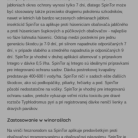
jabłoniach okres ochrony wynosi tylko 7 dni, dlatego SpinTor może
być stosowany także przeciwko drugiemu pokoleniu szkodników,
nawet w letnich lub bardzo wczesnych odmianach jabłoni.
insekticíd SpinTor sa aplikuje proti húseniciam obaľovača jablčného
a proti húseniciam šupkových a púčikových obaľovačov - najlepšie
vo fáze liahnutia húseníc. Odstup medzi postrekmi pre jednu
generáciu škodcu je 7-9 dní, pri silnom napadnutie odporúčaných 7
dní, v prípade slabého a stredného napadnutia je odporúčaných 9
dní. SpinTor je vhodné v druhej aplikácii alternovať s prípravkom
Integro v dávke 0,5 l/ha. SpinTor aj Integro sú ideálnymi prípravkami
pre integrovanú ochranu sadov. Dávka postrekovej kvapaliny
predstavuje 400-600 I vody/ha. SpinTor ničí v sadoch ešte ďalších
škodcov, ako sú podkopáčiky, piliarky, hrčiarky a pod. SpinTor
pôsobí nedostatočne na vošky. SpinTor je vhodný pre integrovanú
ochranu sadov, pretože vykazuje veľmi nízku toxicitu pre dravé
roztoče Typhlodromus pyri a pri registrovanej dávke neničí lienky a
dravých pavúkov.
Zastosowanie w winoroślach
Na viniči hroznorodom sa SpinTor aplikuje predovšetkým proti
obaľovačovi mramorovanému a obaľovačovi pásovému. SpinTor je