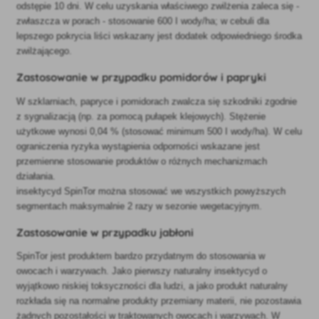
odstępie 10 dni. W celu uzyskania właściwego zwilżenia zaleca się -
zwłaszcza w porach - stosowanie 600 I wody/ha; w cebuli dla
lepszego pokrycia liści wskazany jest dodatek odpowiedniego środka
zwilżającego.
Zastosowanie w przypadku pomidorów i papryki
W szklarniach, papryce i pomidorach zwalcza się szkodniki zgodnie
z sygnalizacją (np. za pomocą pułapek klejowych). Stężenie
użytkowe wynosi 0,04 % (stosować minimum 500 I wody/ha). W celu
ograniczenia ryzyka wystąpienia odporności wskazane jest
przemienne stosowanie produktów o różnych mechanizmach
działania.
insektycyd SpinTor można stosować we wszystkich powyższych
segmentach maksymalnie 2 razy w sezonie wegetacyjnym.
Zastosowanie w przypadku jabłoni
SpinTor jest produktem bardzo przydatnym do stosowania w
owocach i warzywach. Jako pierwszy naturalny insektycyd o
wyjątkowo niskiej toksyczności dla ludzi, a jako produkt naturalny
rozkłada się na normalne produkty przemiany materii, nie pozostawia
żadnych pozostałości w traktowanych owocach i warzywach. W