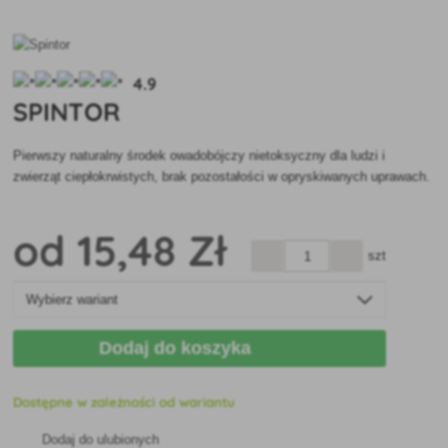
4.9
SPINTOR
Pierwszy naturalny środek owadobójczy nietoksyczny dla ludzi i
zwierząt ciepłokrwistych, brak pozostałości w opryskiwanych uprawach.
od
15
,48 Zł
szt
Dodaj do koszyka
Dostępne w zależności od wariantu
Dodaj do ulubionych