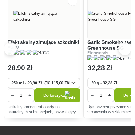
Efekt skalny zimujące szkodniki
Garlic Smokehouse F
AGRO
Greenhouse SG
(7)
4.7
Floraservis
(11)
4.7
28
,90 Zł
32
,28 Zł
−
+
−
+
Do koszyka
Do ko
Unikalny koncentrat oparty na
Dymonvinca przeznaczona 
naturalnych substancjach, pozwalający
stosowania w szklarniach l
znacząco ograniczyć występowanie
szklanych, działa na szkod
szkodników w okresie późnej pory roku.
zwłaszcza ćmy i mszyce.
stosowana na wszystkie roś