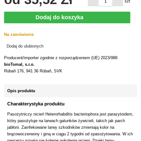
szt
Dodaj do koszyka
Na zamówienie
Dodaj do ulubionych
Producent/importer zgodnie z rozporządzeniem (UE) 2023/988
bioTomal, s.r.o.
Rúbaň 176, 941 36 Rúbaň, SVK
Opis produktu
Charakterystyka produktu
Pasożytniczy nicień Heterorhabditis bacteriophora jest parazytoidem,
który pasożytuje na larwach gatunków żywicieli, takich jak parch
jabłoni. Zainfekowane larwy szkodników zmieniają kolor na
brązowoczerwony i giną w ciągu 2 tygodni od spasożytowania. W ich
pancerzu rozwija się kolejne pokolenie nicieni. Dzięki temu