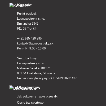
Kontakt
Punkt obsługi:
Lacnepostreky s.r.o.
Brnianska 2343
911 05 Trenčín
+421 915 420 295
kontakt@lacnepostreky.sk
Pon - Pt 9:00 - 16:00
Siedziba firmy:
Lacnepostreky s.r.o.
Malokrasňanská 10137/8
831 54 Bratislava, Słowacja
Numer identyfikacyjny VAT: SK2120731437
Dla klientów
Jak pakujemy Twoje przesyłki
Opcje transportowe