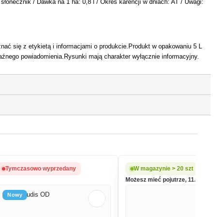
 słonecznik / Dawka na 1 ha: 0,8 l / Okres karencji w dniach: AT / Uwagi:
ć się z etykietą i informacjami o produkcie.Produkt w opakowaniu 5 L
aźnego powiadomienia.Rysunki mają charakter wyłącznie informacyjny.
Tymczasowo wyprzedany
W magazynie > 20 szt
Możesz mieć pojutrze, 11.08.
Nowy