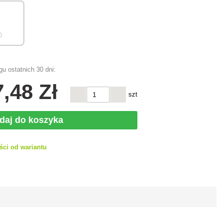
)
u ostatnich 30 dni:
7
,48 Zł
szt
daj do koszyka
ści od wariantu
h