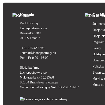
Kontakt
Dla kl
Punkt obsługi:
Jak paku
Lacnepostreky s.r.o.
Opcje tr
Brnianska 2343
Opcje pł
911 05 Trenčín
Regulam
+421 915 420 295
Skargi
kontakt@lacnepostreky.sk
Odstąpie
Pon - Pt 9:00 - 16:00
Ubezpiec
Polityka
Siedziba firmy:
Lacnepostreky s.r.o.
Słownicz
Malokrasňanská 10137/8
Marki w 
831 54 Bratislava, Słowacja
Mapa str
Numer identyfikacyjny VAT: SK2120731437