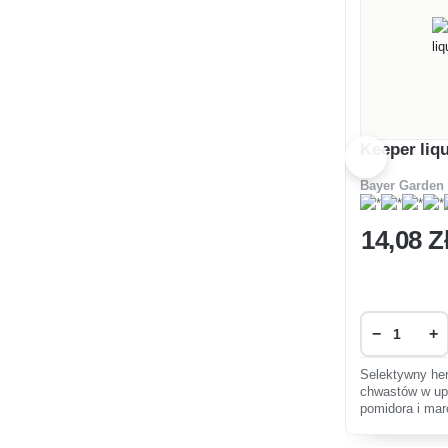
Keeper liq
Bayer Garden
14
,08 Z
−
+
Selektywny her
chwastów w up
pomidora i mar