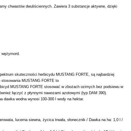
amy chwastów dwuliściennych. Zawiera 3 substancje aktywne, dzięki
e, wężymord.
w spektrum skuteczności herbicydu MUSTANG FORTE, są najbardziej
ermin stosowania MUSTANG FORTE to
). Herbicyd MUSTANG FORTE stosować w zbożach ozimych bez podsiewu w
ównież łączyć z płynnymi nawozami azotowymi (typ DAM 390).
 dawka wodna wynosi 100-300 l wody na hektar.
owata, lucerna siewna, życica trwała, słonecznik / Dawka na ha: 1,0 l /