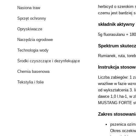
herbicyd o szerokim 
Nasiona traw
czemu jest bardziej 
Sprzęt ochronny
składnik aktywny
Opryskiwacze
5g fluorasulanu + 180
Narzędzia ogrodowe
Spektrum skutec
Technologia wody
Rumianek, ruta, toreb
Środki czyszczące i dezynfekujące
Instrukcja stosow
Chemia basenowa
Liczba zabiegów: 1 
Tekstylia i folie
wrażliwe w fazie wz
od wykształcenia 3.
dawce 1,0 l.ha-1, w
MUSTANG FORTE stoso
Zakres stosowani
pszenica ozima
Okres oczekiw