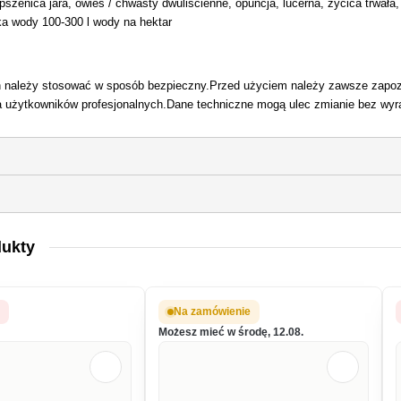
 pszenica jara, owies / chwasty dwuliścienne, opuncja, lucerna, życica trwała,
a wody 100-300 l wody na hektar
n należy stosować w sposób bezpieczny.Przed użyciem należy zawsze zapozna
a użytkowników profesjonalnych.Dane techniczne mogą ulec zmianie bez wyr
dukty
y
Na zamówienie
Możesz mieć w środę, 12.08.