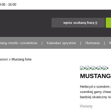
00 - 16:00
talog chorób i szkodników
Kalendarz oprysków
Hurtownia
K
wastom
»
Mustang forte
MUSTANG
Herbicyd o szerokim
szerokiej gamy chwas
bardziej skuteczny n
Warianty