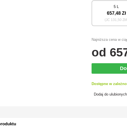
5 L
657
,48 Zł
(JC
131
,50 Zł/l
Najniższa cena w ciąg
od
65
Do
Dostępne w zależno
Dodaj do ulubionyc
produktu