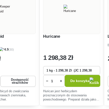
uid
Huricane
(30)
4.9
1 298
,38 Zł
ł
Dostępność
−
+
Do koszyka
strażników
bicyd do zwalczania
Hurican jest herbicydem
rawach ziemniaka,
przeznaczonym do stosowania
chwi.
powschodowego. Preparat działa jako
herbicyd systemiczny (regulator
wzrostu).