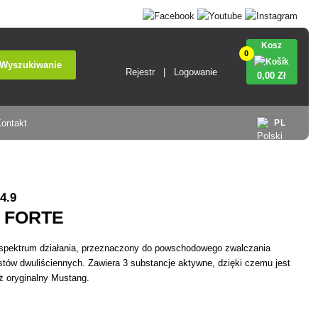
Kosz
0
Wyszukiwanie
Rejestr
Logowanie
0
,00 Zł
ontakt
PL
4.9
 FORTE
 spektrum działania, przeznaczony do powschodowego zwalczania
tów dwuliściennych. Zawiera 3 substancje aktywne, dzięki czemu jest
iż oryginalny Mustang.