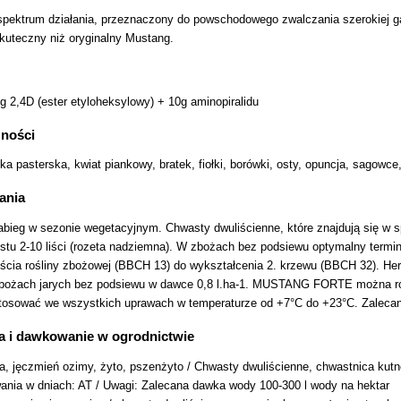
spektrum działania, przeznaczony do powschodowego zwalczania szerokiej g
skuteczny niż oryginalny Mustang.
g 2,4D (ester etyloheksylowy) + 10g aminopiralidu
zności
ka pasterska, kwiat piankowy, bratek, fiołki, borówki, osty, opuncja, sagowc
ania
zabieg w sezonie wegetacyjnym. Chwasty dwuliścienne, które znajdują się 
rostu 2-10 liści (rozeta nadziemna). W zbożach bez podsiewu optymalny t
 liścia rośliny zbożowej (BBCH 13) do wykształcenia 2. krzewu (BBCH 32
 zbożach jarych bez podsiewu w dawce 0,8 l.ha-1. MUSTANG FORTE można r
wać we wszystkich uprawach w temperaturze od +7°C do +23°C. Zalecana
a i dawkowanie w ogrodnictwie
, jęczmień ozimy, żyto, pszenżyto / Chwasty dwuliścienne, chwastnica kutner
ania w dniach: AT / Uwagi: Zalecana dawka wody 100-300 l wody na hektar