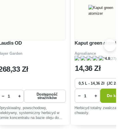
Laudis OD
Kaput green atomizer
Bayer Garden
Agroaliance
(27)
4.8
14
,36 Zł
268
,33 Zł
Dostępność
−
+
−
+
Do koszyk
strażników
Opryskiwalny, powschodowy,
Herbicyd totalny zwalczający ws
selektywny, systemiczny herbicyd w
chwasty.
formie koncentratu na bazie oleju do
zwalczania chwastów dwuliściennych i
traw jednorocznych w kukurydzy.