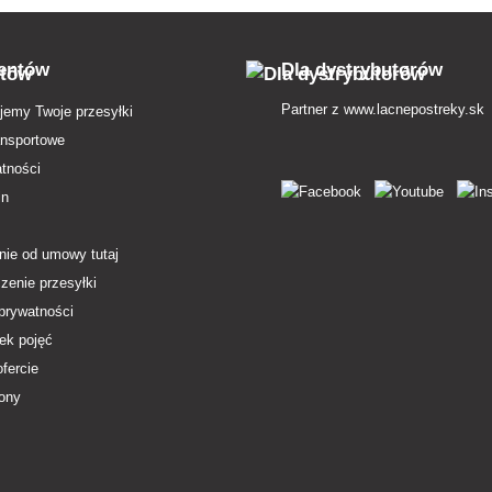
ientów
Dla dystrybutorów
Partner z
www.lacnepostreky.sk
jemy Twoje przesyłki
ansportowe
atności
in
nie od umowy tutaj
zenie przesyłki
 prywatności
ek pojęć
ofercie
ony