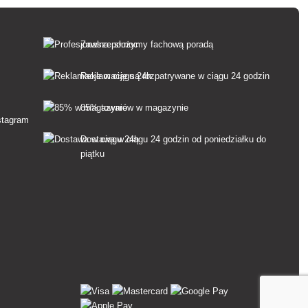
Zawsze służymy fachową poradą
Reklamacje są rozpatrywane w ciągu 24 godzin
85% towarów w magazynie
Dostawa w ciągu 24 godzin od poniedziałku do
piątku