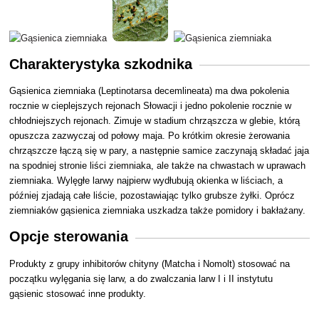
Charakterystyka szkodnika
Gąsienica ziemniaka (Leptinotarsa decemlineata) ma dwa pokolenia
rocznie w cieplejszych rejonach Słowacji i jedno pokolenie rocznie w
chłodniejszych rejonach. Zimuje w stadium chrząszcza w glebie, którą
opuszcza zazwyczaj od połowy maja. Po krótkim okresie żerowania
chrząszcze łączą się w pary, a następnie samice zaczynają składać jaja
na spodniej stronie liści ziemniaka, ale także na chwastach w uprawach
ziemniaka. Wylęgłe larwy najpierw wydłubują okienka w liściach, a
później zjadają całe liście, pozostawiając tylko grubsze żyłki. Oprócz
ziemniaków gąsienica ziemniaka uszkadza także pomidory i bakłażany.
Opcje sterowania
Produkty z grupy inhibitorów chityny (Matcha i Nomolt) stosować na
początku wylęgania się larw, a do zwalczania larw I i II instytutu
gąsienic stosować inne produkty.