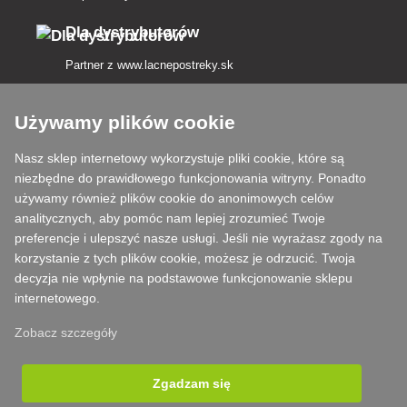
Dla dystrybutorów
Partner z
www.lacnepostreky.sk
Używamy plików cookie
Nasz sklep internetowy wykorzystuje pliki cookie, które są
Zawsze służymy fachową poradą
niezbędne do prawidłowego funkcjonowania witryny. Ponadto
używamy również plików cookie do anonimowych celów
Reklamacje są rozpatrywane w ciągu 24 godzin
analitycznych, aby pomóc nam lepiej zrozumieć Twoje
preferencje i ulepszyć nasze usługi. Jeśli nie wyrażasz zgody na
85% towarów w magazynie
korzystanie z tych plików cookie, możesz je odrzucić. Twoja
decyzja nie wpłynie na podstawowe funkcjonowanie sklepu
Dostawa w ciągu 24 godzin od poniedziałku do piątku
internetowego.
Zobacz szczegóły
Zgadzam się