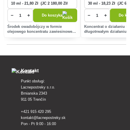
−
+
−
+
Do koszyka
Do ko
Środek owadobójczy w formie
Koncentrat o działaniu k
olejowego koncentratu zawiesinowego
długotrwałym działaniu 
(OD) do ochrony ziemniaków,
działa zarówno na larwy j
truskawek i warzyw przed
dorosłe szkodników chło
szkodnikami żrącymi i ssakami.
żrących. Substancja czyn
wchłaniana pr
Kontakt
Punkt obsługi:
Lacnepostreky s.r.o.
Brnianska 2343
911 05 Trenčín
+421 915 420 295
kontakt@lacnepostreky.sk
Pon - Pt 9:00 - 16:00