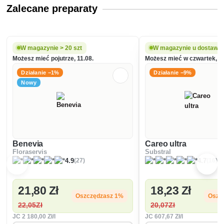
Zalecane preparaty
W magazynie > 20 szt
W magazynie u dostawc
Możesz mieć pojutrze, 11.08.
Możesz mieć w czwartek, 13
Działanie −1%
Działanie −9%
Nowy
Benevia
Careo ultra
Floraservis
Substral
(27)
(16)
4.9
4.7
21
,80 Zł
18
,23 Zł
Oszczędzasz 1%
Oszc
22
,05Zł
20
,07Zł
JC
2 180
,00 Zł/l
JC
607
,67 Zł/l