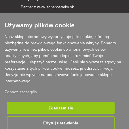
Partner z
www.lacnepostreky.sk
Używamy plików cookie
Nasz sklep internetowy wykorzystuje pliki cookie, które są
Zawsze służymy fachową poradą
niezbędne do prawidłowego funkcjonowania witryny. Ponadto
używamy również plików cookie do anonimowych celów
Reklamacje są rozpatrywane w ciągu 24 godzin
analitycznych, aby pomóc nam lepiej zrozumieć Twoje
preferencje i ulepszyć nasze usługi. Jeśli nie wyrażasz zgody na
85% towarów w magazynie
korzystanie z tych plików cookie, możesz je odrzucić. Twoja
decyzja nie wpłynie na podstawowe funkcjonowanie sklepu
Dostawa w ciągu 24 godzin od poniedziałku do piątku
internetowego.
Zobacz szczegóły
Zgadzam się
Edytuj ustawienia