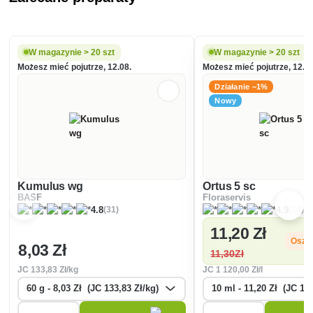
W magazynie > 20 szt
W magazynie > 20 szt
Możesz mieć pojutrze, 12.08.
Możesz mieć pojutrze, 12.08
Działanie −1%
Nowy
Kumulus wg
Ortus 5 sc
BASF
Floraservis
(31)
(14)
4.8
4.9
11
,20 Zł
Oszc
8
,03 Zł
11
,30Zł
JC
133
,83 Zł/kg
JC
1 120
,00 Zł/l