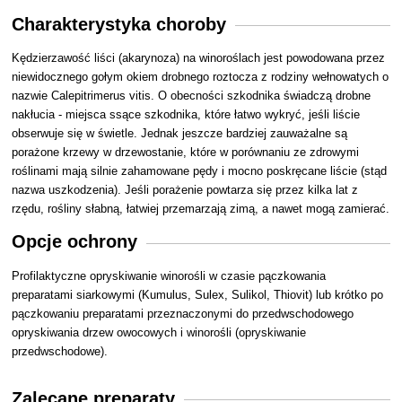
Charakterystyka choroby
Kędzierzawość liści (akarynoza) na winoroślach jest powodowana przez
niewidocznego gołym okiem drobnego roztocza z rodziny wełnowatych o
nazwie Calepitrimerus vitis. O obecności szkodnika świadczą drobne
nakłucia - miejsca ssące szkodnika, które łatwo wykryć, jeśli liście
obserwuje się w świetle. Jednak jeszcze bardziej zauważalne są
porażone krzewy w drzewostanie, które w porównaniu ze zdrowymi
roślinami mają silnie zahamowane pędy i mocno poskręcane liście (stąd
nazwa uszkodzenia). Jeśli porażenie powtarza się przez kilka lat z
rzędu, rośliny słabną, łatwiej przemarzają zimą, a nawet mogą zamierać.
Opcje ochrony
Profilaktyczne opryskiwanie winorośli w czasie pączkowania
preparatami siarkowymi (Kumulus, Sulex, Sulikol, Thiovit) lub krótko po
pączkowaniu preparatami przeznaczonymi do przedwschodowego
opryskiwania drzew owocowych i winorośli (opryskiwanie
przedwschodowe).
Zalecane preparaty