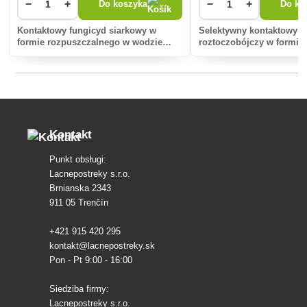
−
+
−
+
Do koszyka
Do ko
Kontaktowy fungicyd siarkowy w
Selektywny kontaktowy ś
formie rozpuszczalnego w wodzie
roztoczobójczy w formie
granulatu przeciwko mączniakowi
zawiesinowego przeznac
prawdziwemu jabłoni i winorośli.
ochrony drzew owocowy
roztoczami (Tetranychida
ochrony chmielu przed 
chmiel
Kontakt
Punkt obsługi:
Lacnepostreky s.r.o.
Brnianska 2343
911 05 Trenčín
+421 915 420 295
kontakt@lacnepostreky.sk
Pon - Pt 9:00 - 16:00
Siedziba firmy:
Lacnepostreky s.r.o.