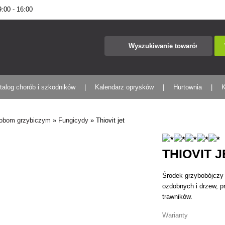
00 - 16:00
talog chorób i szkodników
Kalendarz oprysków
Hurtownia
K
robom grzybiczym
»
Fungicydy
»
Thiovit jet
THIOVIT J
Środek grzybobójczy 
ozdobnych i drzew, p
trawników.
Warianty