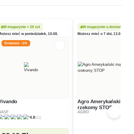
W magazynie > 20 szt
W magazynie u dostawcy
Możesz mieć w poniedziałek, 10.08.
Możesz mieć o 7 dni, 13.08.
Działanie −1%
Vivando
Agro Amerykański mącz
rzekomy STOP
BASF
AGRO
(11)
4.8