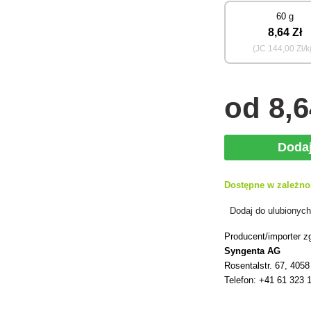
60 g
8
,64 Zł
(JC
144
,00 Zł/k
od
8
,6
Doda
Dostępne w zależno
Dodaj do ulubionyc
Producent/importer z
Syngenta AG
Rosentalstr. 67, 405
Telefon: +41 61 323 