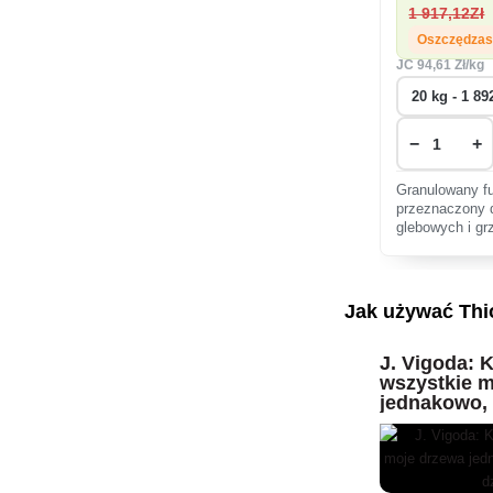
1 917
,12Zł
Oszczędza
JC
94
,61 Zł/kg
−
+
Granulowany f
przeznaczony d
glebowych i g
Ma właściwości
dezynsekcyjne
Jak używać Thio
J. Vigoda:
wszystkie 
jednakowo, 
dzieci