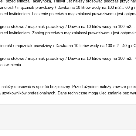
śli przed erinozą i akarynozą, Thiovit Jet należy stosować podczas przycin
 winorośli / mączniak prawdziwy / Dawka na 10 litrów wody na 100 m2::: 60 g 
rzed kwitnieniem. Leczenie przeciwko mączniakowi prawdziwemu jest optyma
ogrona stołowe / mączniak prawdziwy / Dawka na 10 litrów wody na 100 m2::: 6
rzed kwitnieniem. Zabieg przeciwko mączniakowi prawdziwemu jest optymaln
winorośl / mączniak prawdziwy / Dawka na 10 litrów wody na 100 m2:: 40 g / 
ogrona stołowe / mączniak prawdziwy / Dawka na 10 litrów wody na 100 m2:: 4
o kwitnieniu
n należy stosować w sposób bezpieczny. Przed użyciem należy zawsze przecz
a użytkowników profesjonalnych. Dane techniczne mogą ulec zmianie bez wyr
)