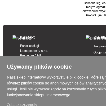
Dowiedz się, c
małym ogrodz
drzew owocowych 
również, jak s
szczepi
Kontakt
Dla kl
Punkt obsługi:
Jak paku
Lacnepostreky s.r.o.
Opcje tr
Brnianska 2343
Opcje pł
911 05 Trenčín
Regulam
Używamy plików cookie
+421 915 420 295
Skargi
kontakt@lacnepostreky.sk
Odstąpie
Nasz sklep internetowy wykorzystuje pliki cookie, które 
Pon - Pt 9:00 - 16:00
również plików cookie do anonimowych celów analitycznyc
Ubezpiec
usługi. Jeśli nie wyrażasz zgody na korzystanie z tych pl
Polityka
Siedziba firmy:
funkcjonowanie sklepu internetowego.
Lacnepostreky s.r.o.
Słownicz
Malokrasňanská 10137/8
Marki w 
Zobacz szczegóły
831 54 Bratislava, Słowacja