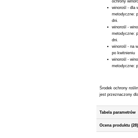
ochrony winoro
winorośl - dla
metodyczne: p
dni.
winorośl - win
metodyczne: p
dni.
winorośl - na 
po kwitnieniu
winorośl - win
metodyczne: p
Środek ochrony rośli
jest przeznaczony dl
Tabela parametrów
Ocena produktu (28