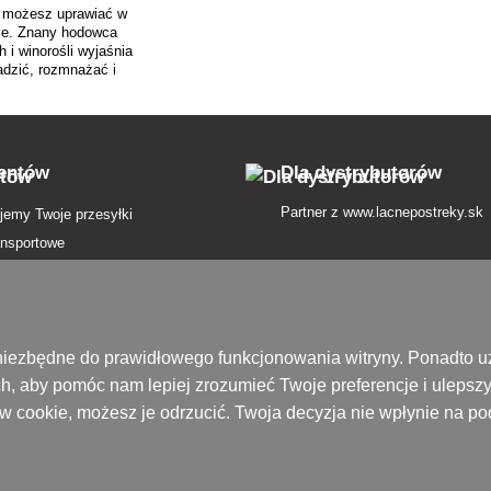
o możesz uprawiać w
ie. Znany hodowca
i winorośli wyjaśnia
adzić, rozmnażać i
ć winorośl.
ientów
Dla dystrybutorów
Partner z
www.lacnepostreky.sk
jemy Twoje przesyłki
ansportowe
atności
in
nie od umowy tutaj
są niezbędne do prawidłowego funkcjonowania witryny. Ponadto
h, aby pomóc nam lepiej zrozumieć Twoje preferencje i ulepsz
zenie przesyłki
ików cookie, możesz je odrzucić. Twoja decyzja nie wpłynie na 
 prywatności
ek pojęć
ofercie