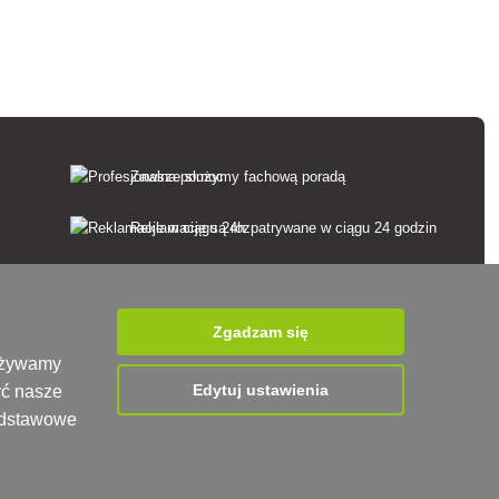
Zawsze służymy fachową poradą
Reklamacje są rozpatrywane w ciągu 24 godzin
85% towarów w magazynie
Dostawa w ciągu 24 godzin od poniedziałku do
Zgadzam się
piątku
 używamy
Edytuj ustawienia
yć nasze
podstawowe