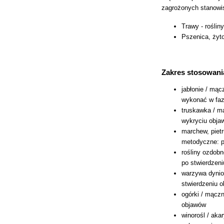
zagrożonych stanowi
Trawy - rośli
Pszenica, żyt
Zakres stosowani
jabłonie / mą
wykonać w faz
truskawka / mą
wykryciu obja
marchew, piet
metodyczne: p
rośliny ozdob
po stwierdzen
warzywa dynio
stwierdzeniu 
ogórki / mączn
objawów
winorośl / aka