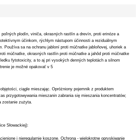
ľných plodín, viniča, okrasných rastlín a drevín, proti erinóze a
 protektívnym účinkom, rýchlym nástupom účinnosti a reziduálnym
 Používa sa na ochranu jabloní proti múčnatke jabloňovej, uhoriek a
proti múčnatke, okrasných rastlín proti múčnatke a jahôd proti múčnatke
dku fytotoxicity, a to aj pri vysokých denných teplotách a silnom
etrenie je možné opakovať v 5
 objętości, ciągle mieszając. Opróżniony pojemnik z produktem
czas przygotowywania mieszanin zabrania się mieszania koncentratów;
a zostanie zużyta.
ice Słowackiej):
ienione i nieregularnie koszone. Ochrona - wielokrotne opryskiwanie