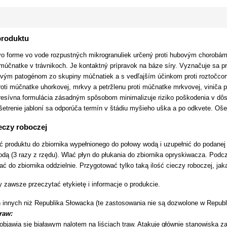
produktu
o forme vo vode rozpustných mikrogranuliek určený proti hubovým chorobám po
a múčnatke v trávnikoch. Je kontaktný prípravok na báze síry. Vyznačuje sa
vým patogénom zo skupiny múčnatiek a s vedľajším účinkom proti roztočcom.
roti múčnatke uhorkovej, mrkvy a petržlenu proti múčnatke mrkvovej, viniča 
resívna formulácia zásadným spôsobom minimalizuje riziko poškodenia v dôsle
šetrenie jabloní sa odporúča termín v štádiu myšieho uška a po odkvete. Oš
eczy roboczej
ć produktu do zbiornika wypełnionego do połowy wodą i uzupełnić do podanej
odą (3 razy z rzędu). Wlać płyn do płukania do zbiornika opryskiwacza. Pod
ć do zbiornika oddzielnie. Przygotować tylko taką ilość cieczy roboczej, jak
 zawsze przeczytać etykietę i informacje o produkcie.
 innych niż Republika Słowacka (te zastosowania nie są dozwolone w Republ
traw:
bjawia się białawym nalotem na liściach traw. Atakuje głównie stanowiska zac