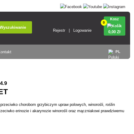
Kosz
0
Wyszukiwanie
Rejestr
Logowanie
0
,00 Zł
ontakt
PL
4.9
ET
przeciwko chorobom grzybiczym upraw polowych, winorośli, roślin
rzeciwko erinozie i akarynozie winorośli oraz mączniakowi prawdziwemu