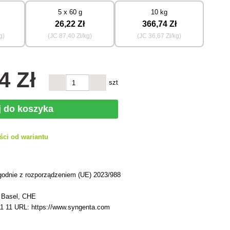
5 x 60 g
10 kg
26
,22 Zł
366
,74 Zł
g)
(JC
87
,40 Zł/kg)
(JC
36
,67 Zł/kg)
4 Zł
szt
j do koszyka
ści od wariantu
h
godnie z rozporządzeniem (UE) 2023/988
8 Basel, CHE
11 11 URL: https://www.syngenta.com