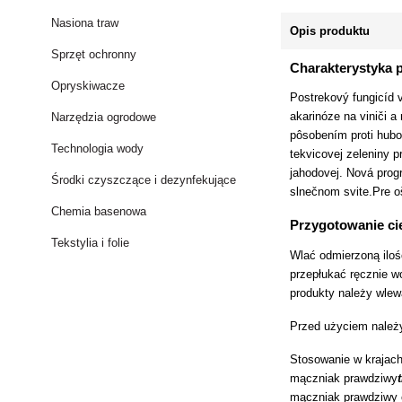
Nasiona traw
Opis produktu
Sprzęt ochronny
Charakterystyka 
Opryskiwacze
Postrekový fungicíd v
akarinóze na viniči 
Narzędzia ogrodowe
pôsobením proti hubo
Technologia wody
tekvicovej zeleniny p
jahodovej. Nová prog
Środki czyszczące i dezynfekujące
slnečnom svite.Pre o
Chemia basenowa
Przygotowanie ci
Tekstylia i folie
Wlać odmierzoną iloś
przepłukać ręcznie w
produkty należy wlewa
Przed użyciem należy
Stosowanie w krajach
mączniak prawdziwy
mączniak prawdziwy o