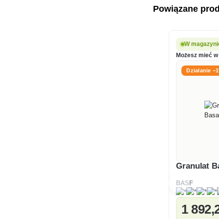
Powiązane pro
W magazyni
Możesz mieć w 
Działanie −
Granulat 
BASF
1 892
,