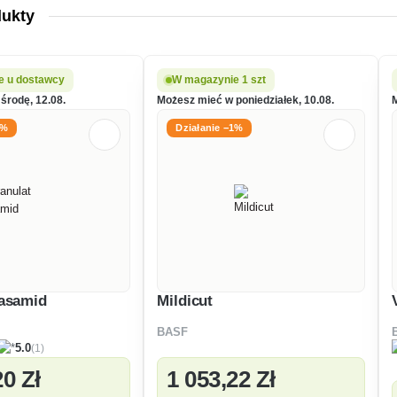
dukty
e u dostawcy
W magazynie 1 szt
środę, 12.08.
Możesz mieć w poniedziałek, 10.08.
1%
Działanie −1%
Basamid
Mildicut
BASF
(1)
5.0
20 Zł
1 053
,22 Zł