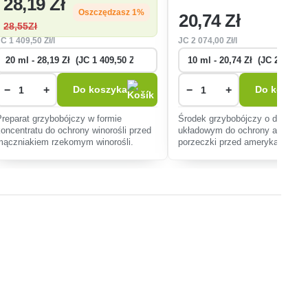
28
,19 Zł
Oszczędzasz 1%
20
,74 Zł
28
,55Zł
JC
1 409
,50 Zł/l
JC
2 074
,00 Zł/l
−
+
−
+
Do koszyka
Do koszyk
Preparat grzybobójczy w formie
Środek grzybobójczy o działaniu
koncentratu do ochrony winorośli przed
układowym do ochrony agrestu i
mączniakiem rzekomym winorośli.
porzeczki przed amerykańskim
mączniakiem prawdziwym.