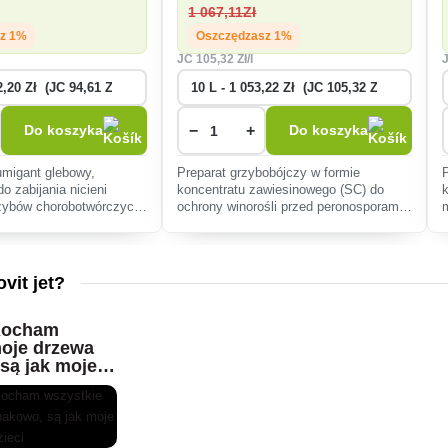
1 067
,11Zł
sz 1%
Oszczędzasz 1%
JC
105
,32 Zł/l
−
+
Do koszyka
Do koszyka
umigant glebowy,
Preparat grzybobójczy w formie
o zabijania nicieni
koncentratu zawiesinowego (SC) do
rzybów chorobotwórczych.
ochrony winorośli przed peronosporami
 dezynfekujące i
winorośli.
.
vit jet?
 Kocham
moje drzewa
są jak moje