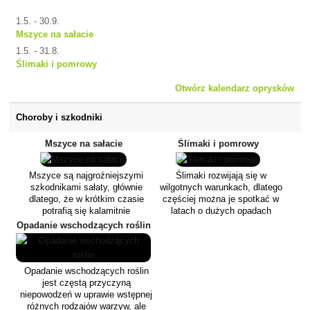
1.5. - 30.9.
Mszyce na sałacie
1.5. - 31.8.
Ślimaki i pomrowy
Otwórz kalendarz oprysków
Choroby i szkodniki
Mszyce na sałacie
Ślimaki i pomrowy
Mszyce są najgroźniejszymi
Ślimaki rozwijają się w
szkodnikami sałaty, głównie
wilgotnych warunkach, dlatego
dlatego, że w krótkim czasie
częściej można je spotkać w
potrafią się kalamitnie
latach o dużych opadach
rozmnożyć, powodując
deszczu.Chowają się w
Opadanie wschodzących roślin
żółknięcie i opadanie liści.
wilgotnych i stale zacienionych
Ponadto przenoszą różne
miejscach, które służą im
choroby wirusowe, które
również jako miejsca
zmniejszają i dewaluują plon.
zimowania.Z tych kryjówek
Opadanie wschodzących roślin
wędrują następnie wiosną w
jest częstą przyczyną
poszukiwaniu
niepowodzeń w uprawie wstępnej
pożywienia.Najchętniej zjadają
różnych rodzajów warzyw, ale