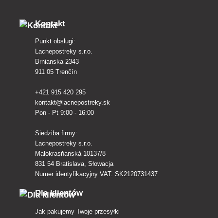
pielęgnacji, wysiane warzywa i
kwiaty można traktować
Kontakt
zapobiegawczo po wysiewie za
pomocą Previcur 607 SL.
Punkt obsługi:
Stosować 2-5 litrów roztworu na
1 m2.
Lacnepostreky s.r.o.
Brnianska 2343
911 05 Trenčín
+421 915 420 295
kontakt@lacnepostreky.sk
Pon - Pt 9:00 - 16:00
Siedziba firmy:
Lacnepostreky s.r.o.
Malokrasňanská 10137/8
831 54 Bratislava, Słowacja
Numer identyfikacyjny VAT: SK2120731437
Dla klientów
Jak pakujemy Twoje przesyłki