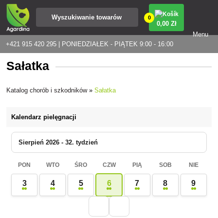
0
0
,00 Zł
Menu
+421 915 420 295 | PONIEDZIAŁEK - PIĄTEK 9:00 - 16:00
Sałatka
Katalog chorób i szkodników
»
Sałatka
Kalendarz pielęgnacji
Sierpień 2026 - 32. tydzień
PON
WTO
ŚRO
CZW
PIĄ
SOB
NIE
3
4
5
6
7
8
9