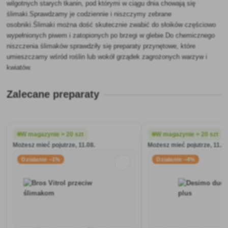
wilgotnych starych tkanin, pod którymi w ciągu dnia chowają się
ślimaki.Sprawdzamy je codziennie i niszczymy zebrane
osobniki.Ślimaki można dość skutecznie zwabić do słoików częściowo
wypełnionych piwem i zatopionych po brzegi w glebie.Do chemicznego
niszczenia ślimaków sprawdziły się preparaty przynętowe, które
umieszczamy wśród roślin lub wokół grządek zagrożonych warzyw i
kwiatów.
Zalecane preparaty
W magazynie > 20 szt
W magazynie > 20 szt
Możesz mieć pojutrze, 11.08.
Możesz mieć pojutrze, 11.08
Działanie −1%
Działanie −4%