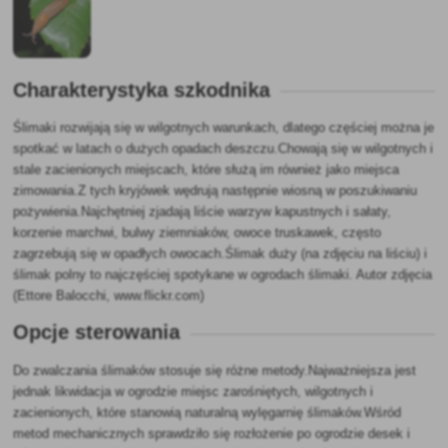
Charakterystyka szkodnika
Ślimaki rozwijają się w wilgotnych warunkach, dlatego częściej można je
spotkać w latach o dużych opadach deszczu.Chowają się w wilgotnych i
stale zacienionych miejscach, które służą im również jako miejsca
zimowania.Z tych kryjówek wędrują następnie wiosną w poszukiwaniu
pożywienia.Najchętniej zjadają liście warzyw kapustnych i sałaty,
korzenie marchwi, bulwy ziemniaków, owoce truskawek, często
zagrzebują się w opadłych owocach.Ślimak duży (na zdjęciu na liściu) i
ślimak polny to najczęściej spotykane w ogrodach ślimaki.
Autor zdjęcia
(
Ettore Balocchi
, www.flickr.com)
Opcje sterowania
Do zwalczania ślimaków stosuje się różne metody.Najważniejsza jest
jednak likwidacja w ogrodzie miejsc zarośniętych, wilgotnych i
zacienionych, które stanowią naturalną wylęgarnię ślimaków.Wśród
metod mechanicznych sprawdziło się rozłożenie po ogrodzie desek i