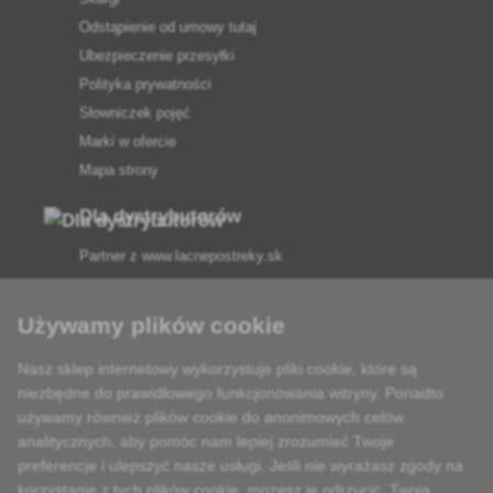
Odstąpienie od umowy tutaj
Ubezpieczenie przesyłki
Polityka prywatności
Słowniczek pojęć
Marki w ofercie
Mapa strony
Dla dystrybutorów
Partner z
www.lacnepostreky.sk
Używamy plików cookie
Nasz sklep internetowy wykorzystuje pliki cookie, które są
Zawsze służymy fachową poradą
niezbędne do prawidłowego funkcjonowania witryny. Ponadto
używamy również plików cookie do anonimowych celów
Reklamacje są rozpatrywane w ciągu 24 godzin
analitycznych, aby pomóc nam lepiej zrozumieć Twoje
preferencje i ulepszyć nasze usługi. Jeśli nie wyrażasz zgody na
85% towarów w magazynie
korzystanie z tych plików cookie, możesz je odrzucić. Twoja