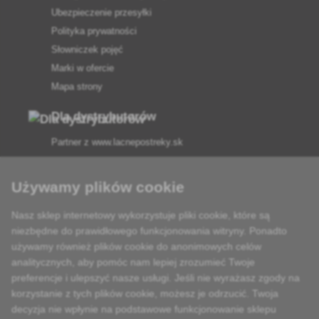
Ubezpieczenie przesyłki
Polityka prywatności
Słowniczek pojęć
Marki w ofercie
Mapa strony
Dla dystrybutorów
Partner z
www.lacnepostreky.sk
Używamy plików cookie
Nasz sklep internetowy wykorzystuje pliki cookie, które są
Zawsze służymy fachową poradą
niezbędne do prawidłowego funkcjonowania witryny. Ponadto
używamy również plików cookie do anonimowych celów
Reklamacje są rozpatrywane w ciągu 24 godzin
analitycznych, aby pomóc nam lepiej zrozumieć Twoje
preferencje i ulepszyć nasze usługi. Jeśli nie wyrażasz zgody na
85% towarów w magazynie
korzystanie z tych plików cookie, możesz je odrzucić. Twoja
decyzja nie wpłynie na podstawowe funkcjonowanie sklepu