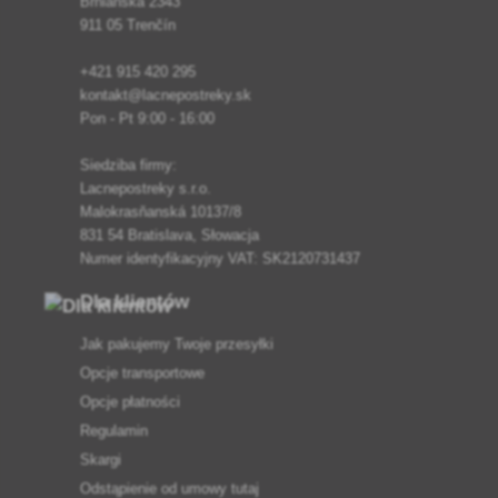
Brnianska 2343
911 05 Trenčín
+421 915 420 295
kontakt@lacnepostreky.sk
Pon - Pt 9:00 - 16:00
Siedziba firmy:
Lacnepostreky s.r.o.
Malokrasňanská 10137/8
831 54 Bratislava, Słowacja
Numer identyfikacyjny VAT: SK2120731437
Dla klientów
Jak pakujemy Twoje przesyłki
Opcje transportowe
Opcje płatności
Regulamin
Skargi
Odstąpienie od umowy tutaj