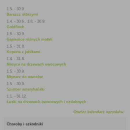
1.5. - 30.9.
Barszcz olbrzymi
1.4. - 30.6., 1.8. - 30.9.
Goldfinch
1.5. - 30.9.
Gąsienice różnych motyli
1.5. - 31.8.
Koperta z jabłkami
1.4. - 31.8.
Mszyce na drzewach owocowych
1.5. - 30.9.
Młynarz do owoców
1.5. - 30.9.
Spinner amerykański
1.1. - 31.12.
Łuski na drzewach owocowych i ozdobnych
Otwórz kalendarz oprysków
Choroby i szkodniki