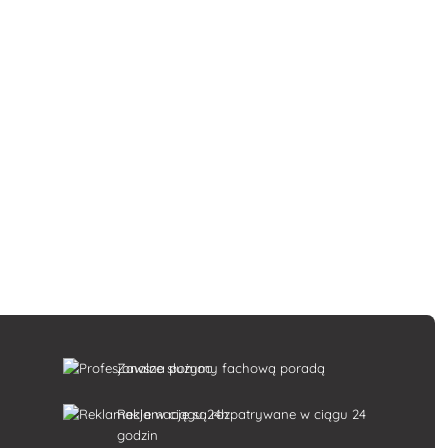
Zawsze służymy fachową poradą
k
Reklamacje są rozpatrywane w ciągu 24
godzin