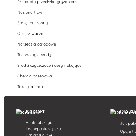
Preparaty przeciwko gryzoniom
Nasiona traw
Sprzęt ochronny
Opryskiwacze
Narzędzia ogrodowe
Technologia wody
Środki czyszczące i dezynfekujące
Chemia basenowa
Tekstylia i folie
Kontakt
Dla kl
Punkt obsługi:
Jak pak
Lacnepostreky s.r.o.
Opcje t
Brnianska 2343