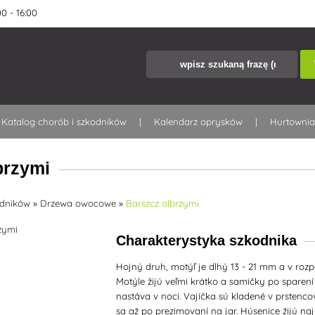
0 - 16:00
Katalog chorób i szkodników
Kalendarz oprysków
Hurtowni
brzymi
odników
»
Drzewa owocowe
»
Barszcz olbrzymi
Charakterystyka szkodnika
Hojný druh, motýľ je dlhý 13 - 21 mm a v rozpä
Motýle žijú veľmi krátko a samičky po sparen
nastáva v noci. Vajíčka sú kladené v prstenc
sa až po prezimovaní na jar. Húsenice žijú na