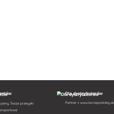
ientów
Dla dystrybutorów
Partner z
www.lacnepostreky.s
ujemy Twoje przesyłki
ransportowe