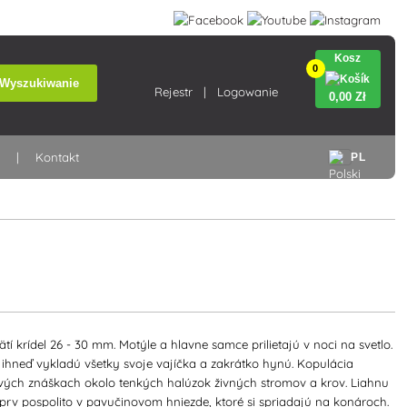
Kosz
0
Wyszukiwanie
Rejestr
Logowanie
0
,00 Zł
a
Kontakt
PL
tí krídel 26 - 30 mm. Motýle a hlavne samce prilietajú v noci na svetlo.
í ihneď vykladú všetky svoje vajíčka a zakrátko hynú. Kopulácia
ových znáškach okolo tenkých halúzok živných stromov a krov. Liahnu
jprv pospolito v pavučinovom hniezde, ktoré si spriadajú na konároch.