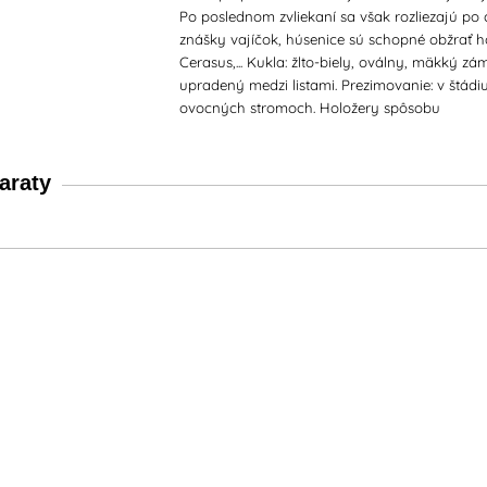
Po poslednom zvliekaní sa však rozliezajú po
znášky vajíčok, húsenice sú schopné obžrať ho
Cerasus,... Kukla: žlto-biely, oválny, mäkký z
upradený medzi listami. Prezimovanie: v štádi
ovocných stromoch. Holožery spôsobu
araty