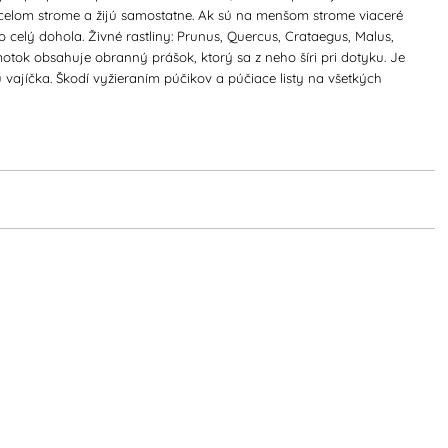
 celom strome a žijú samostatne. Ak sú na menšom strome viaceré
 celý dohola. Živné rastliny: Prunus, Quercus, Crataegus, Malus,
ámotok obsahuje obranný prášok, ktorý sa z neho šíri pri dotyku. Je
u vajíčka. Škodí vyžieraním púčikov a púčiace listy na všetkých