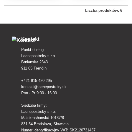
(myszy, szczury, owady).
(myszy, szczury, owady).
Liczba produktów: 6
Kontakt
Punkt obsługi:
Lacnepostreky s.r.o.
Brnianska 2343
911 05 Trenčín
+421 915 420 295
kontakt@lacnepostreky.sk
Pon - Pt 9:00 - 16:00
Siedziba firmy:
Lacnepostreky s.r.o.
Malokrasňanská 10137/8
831 54 Bratislava, Słowacja
Numer identyfikacyjny VAT: SK2120731437