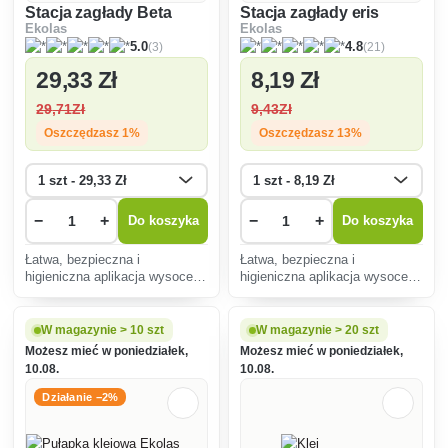
Stacja zagłady Beta
Stacja zagłady eris
Ekolas
Ekolas
(3)
(21)
5.0
4.8
29
,33 Zł
8
,19 Zł
29
,71Zł
9
,43Zł
Oszczędzasz 1%
Oszczędzasz 13%
−
+
−
+
Do koszyka
Do koszyka
Łatwa, bezpieczna i
Łatwa, bezpieczna i
higieniczna aplikacja wysoce
higieniczna aplikacja wysoce
skutecznych produktów
skutecznych produktów
przeznaczonych do zabijania
przeznaczonych do zabijania
myszy, szczurów i
myszy, szczurów i
W magazynie > 10 szt
W magazynie > 20 szt
szczurołapów Zamykana
szczurołapów Zamykana
Możesz mieć w poniedziałek,
Możesz mieć w poniedziałek,
stacja przynętowa,
stacja przynętowa,
10.08.
10.08.
odpowiednia do stosowania w
odpowiednia do stosowania w
pomieszc
pomieszc
Działanie −2%