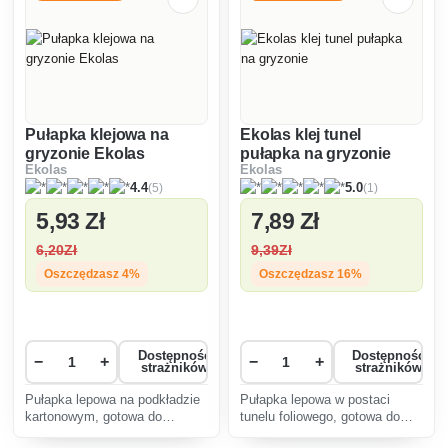
Pułapka klejowa na
Ekolas klej tunel
gryzonie Ekolas
pułapka na gryzonie
Ekolas
Ekolas
(5)
(1)
4.4
5.0
5
,93 Zł
7
,89 Zł
6
,20Zł
9
,39Zł
Oszczędzasz 4%
Oszczędzasz 16%
Dostępność
Dostępność
−
+
−
+
strażników
strażników
Pułapka lepowa na podkładzie
Pułapka lepowa w postaci
kartonowym, gotowa do
tunelu foliowego, gotowa do
natychmiastowego użycia
natychmiastowego użycia