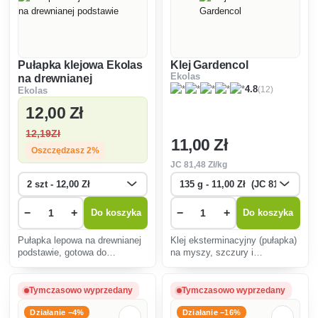
Pułapka klejowa Ekolas
Klej Gardencol
Ekolas
na drewnianej
(12)
4.8
Ekolas
podstawie
12
,00 Zł
12
,19Zł
11
,00 Zł
Oszczędzasz 2%
JC
81
,48 Zł/kg
−
+
−
+
Do koszyka
Do koszyka
Pułapka lepowa na drewnianej
Klej eksterminacyjny (pułapka)
podstawie, gotowa do
na myszy, szczury i
natychmiastowego użycia
szczurołapy, mrówki, karaluchy
(myszy, szczury, owady).
i owady w gospodarstwach
domowych i w sferze
Tymczasowo wyprzedany
Tymczasowo wyprzedany
komunalnej.
Działanie −4%
Działanie −16%