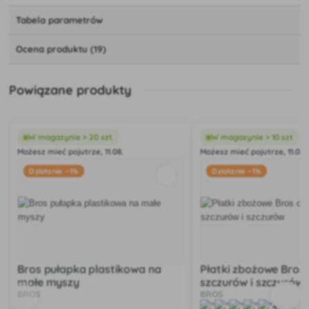
Tabela parametrów
Ocena produktu (19)
Powiązane produkty
W magazynie > 20 szt
W magazynie > 10 szt
Możesz mieć pojutrze, 11.08.
Możesz mieć pojutrze, 11.08.
Działanie −1%
Działanie −1%
Bros pułapka plastikowa na
Płatki zbożowe Bros 
małe myszy
szczurów i szczurów
BROS
BROS
4.0
(1)