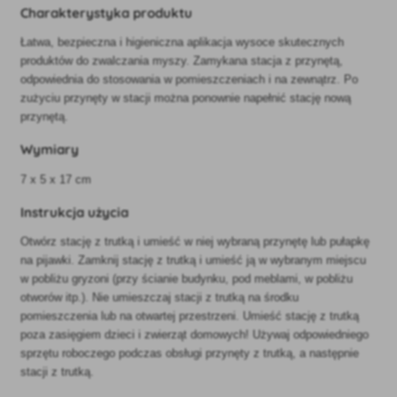
Charakterystyka produktu
Łatwa, bezpieczna i higieniczna aplikacja wysoce skutecznych
produktów do zwalczania myszy. Zamykana stacja z przynętą,
odpowiednia do stosowania w pomieszczeniach i na zewnątrz. Po
zużyciu przynęty w stacji można ponownie napełnić stację nową
przynętą.
Wymiary
7 x 5 x 17 cm
Instrukcja użycia
Otwórz stację z trutką i umieść w niej wybraną przynętę lub pułapkę
na pijawki. Zamknij stację z trutką i umieść ją w wybranym miejscu
w pobliżu gryzoni (przy ścianie budynku, pod meblami, w pobliżu
otworów itp.). Nie umieszczaj stacji z trutką na środku
pomieszczenia lub na otwartej przestrzeni. Umieść stację z trutką
poza zasięgiem dzieci i zwierząt domowych! Używaj odpowiedniego
sprzętu roboczego podczas obsługi przynęty z trutką, a następnie
stacji z trutką.