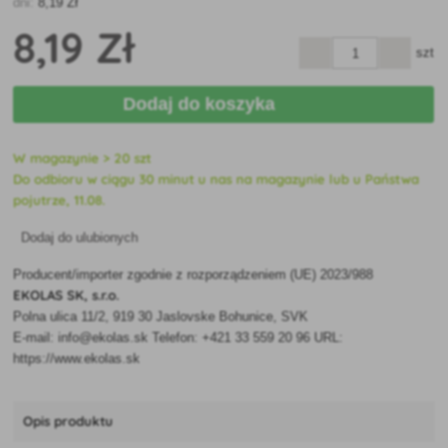
dni:
8
,19 Zł
8
,19 Zł
szt
Dodaj do koszyka
W magazynie > 20 szt
Do odbioru w ciągu 30 minut u nas na magazynie lub u Państwa
pojutrze, 11.08.
Dodaj do ulubionych
Producent/importer zgodnie z rozporządzeniem (UE) 2023/988
EKOLAS SK, s.r.o.
Polna ulica 11/2, 919 30 Jaslovske Bohunice, SVK
E-mail: info@ekolas.sk Telefon: +421 33 559 20 96 URL:
https://www.ekolas.sk
Opis produktu