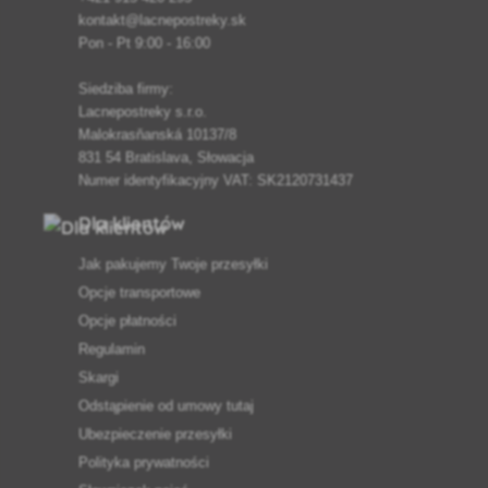
kontakt@lacnepostreky.sk
Pon - Pt 9:00 - 16:00
Siedziba firmy:
Lacnepostreky s.r.o.
Malokrasňanská 10137/8
831 54 Bratislava, Słowacja
Numer identyfikacyjny VAT: SK2120731437
Dla klientów
Jak pakujemy Twoje przesyłki
Opcje transportowe
Opcje płatności
Regulamin
Skargi
Odstąpienie od umowy tutaj
Ubezpieczenie przesyłki
Polityka prywatności