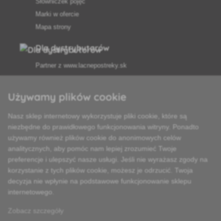
Słowniczek pojęć
Marki w ofercie
Mapa strony
Dla dystrybutorów
Partner z
www.lacnepostreky.sk
Używamy plików cookie
Nasz sklep internetowy wykorzystuje pliki cookie, które są
Zawsze służymy fachową poradą
niezbędne do prawidłowego funkcjonowania witryny. Ponadto
używamy również plików cookie do anonimowych celów
Reklamacje są rozpatrywane w ciągu 24 godzin
analitycznych, aby pomóc nam lepiej zrozumieć Twoje
preferencje i ulepszyć nasze usługi. Jeśli nie wyrażasz zgody na
85% towarów w magazynie
korzystanie z tych plików cookie, możesz je odrzucić. Twoja
decyzja nie wpłynie na podstawowe funkcjonowanie sklepu
Dostawa w ciągu 24 godzin od poniedziałku do piątku
internetowego.
Zobacz szczegóły