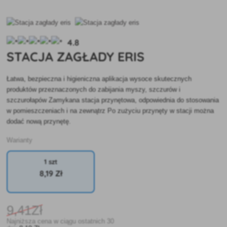
4.8
STACJA ZAGŁADY ERIS
Łatwa, bezpieczna i higieniczna aplikacja wysoce skutecznych
produktów przeznaczonych do zabijania myszy, szczurów i
szczurołapów Zamykana stacja przynętowa, odpowiednia do stosowania
w pomieszczeniach i na zewnątrz Po zużyciu przynęty w stacji można
dodać nową przynętę.
Warianty
1 szt
8
,19 Zł
9
,41Zł
Najniższa cena w ciągu ostatnich 30