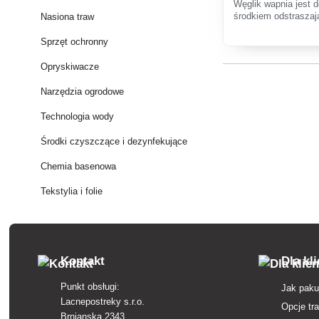
Węglik wapnia jest 
środkiem odstraszaj
Nasiona traw
Sprzęt ochronny
Opryskiwacze
Narzędzia ogrodowe
Technologia wody
Środki czyszczące i dezynfekujące
Chemia basenowa
Tekstylia i folie
Kontakt
Dla kl
Punkt obsługi:
Jak paku
Lacnepostreky s.r.o.
Opcje tr
Brnianska 2343