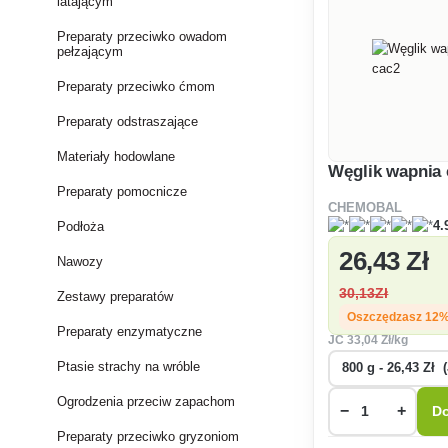
latającym
Preparaty przeciwko owadom
pełzającym
Preparaty przeciwko ćmom
Preparaty odstraszające
Materiały hodowlane
Węglik wapnia 
Preparaty pomocnicze
CHEMOBAL
4.
Podłoża
26
,43 Zł
Nawozy
30
,13Zł
Zestawy preparatów
Oszczędzasz 12
Preparaty enzymatyczne
JC
33
,04 Zł/kg
Ptasie strachy na wróble
Ogrodzenia przeciw zapachom
−
+
Do
Preparaty przeciwko gryzoniom