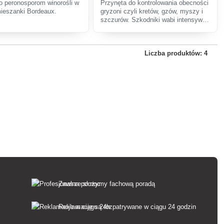
o peronosporom winorośli w
Przynęta do kontrolowania obecności
mieszanki Bordeaux.
gryzoni czyli kretów, gzów, myszy i
szczurów. Szkodniki wabi intensywny
zapach.
Liczba produktów: 4
Zawsze służymy fachową poradą
Reklamacje są rozpatrywane w ciągu 24 godzin