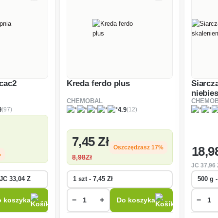
cac2
Kreda ferdo plus
Siarcz
niebie
CHEMOBAL
CHEMO
(97)
(12)
9
4.9
7
,45 Zł
18
,9
Oszczędzasz 17%
%
8
,98Zł
JC
37
,96 
−
+
−
 koszyka
Do koszyka