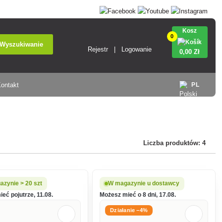
Kosz
0
Wyszukiwanie
Rejestr
Logowanie
0
,00 Zł
ontakt
PL
Liczba produktów: 4
zynie > 20 szt
W magazynie u dostawcy
eć pojutrze, 11.08.
Możesz mieć o 8 dni, 17.08.
Działanie −4%