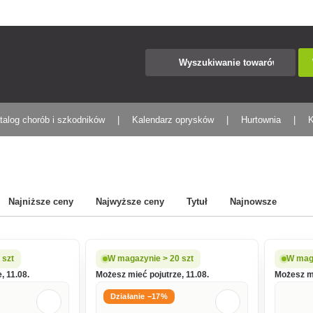
talog chorób i szkodników
Kalendarz oprysków
Hurtownia
K
Najniższe ceny
Najwyższe ceny
Tytuł
Najnowsze
 szt
W magazynie > 20 szt
W maga
, 11.08.
Możesz mieć pojutrze, 11.08.
Możesz mi
Działanie −17%