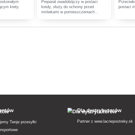
doskonałym
Preparat owadobójczy w postaci
Przeciwk
ącym krety.
kredy, służy do ochrony przed
postaci 
mrówkami w pomieszczeniach
zamkniętych.
ientów
Dla dystrybutorów
Partner z
www.lacnepostreky.sk
jemy Twoje przesyłki
ansportowe