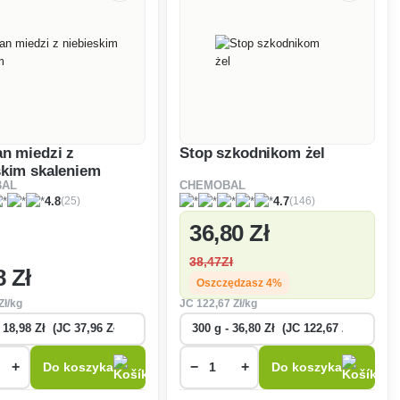
an miedzi z
Stop szkodnikom żel
skim skaleniem
BAL
CHEMOBAL
(25)
(146)
4.8
4.7
36
,80 Zł
38
,47Zł
8 Zł
Oszczędzasz 4%
Zł/kg
JC
122
,67 Zł/kg
+
−
+
Do koszyka
Do koszyka