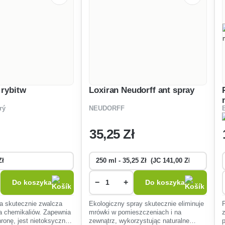
 rybitw
Loxiran Neudorff ant spray
rý
NEUDORFF
35
,25 Zł
−
+
Do koszyka
Do koszyka
a skutecznie zwalcza
Ekologiczny spray skutecznie eliminuje
a chemikaliów. Zapewnia
mrówki w pomieszczeniach i na
ronę, jest nietoksyczna i
zewnątrz, wykorzystując naturalne