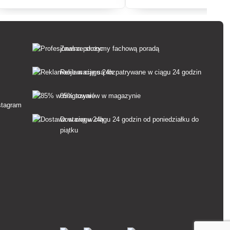
z powodu mrówek w pomieszczeniach.
Zawsze służymy fachową poradą
Reklamacje są rozpatrywane w ciągu 24 godzin
85% towarów w magazynie
Dostawa w ciągu 24 godzin od poniedziałku do
piątku