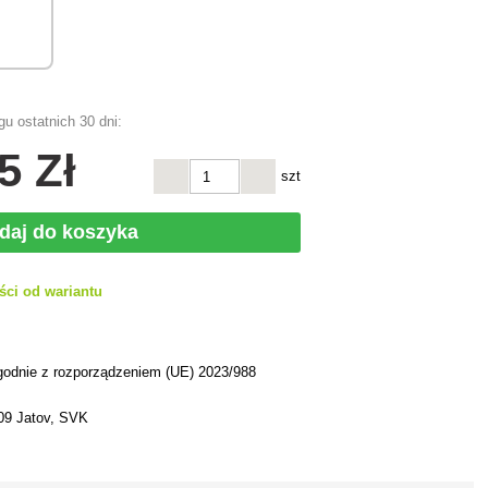
u ostatnich 30 dni:
5 Zł
szt
daj do koszyka
ści od wariantu
h
godnie z rozporządzeniem (UE) 2023/988
09 Jatov, SVK