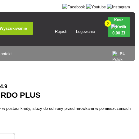
Kosz
0
Wyszukiwanie
Rejestr
Logowanie
0
,00 Zł
ontakt
PL
4.9
ERDO PLUS
y w postaci kredy, służy do ochrony przed mrówkami w pomieszczeniach