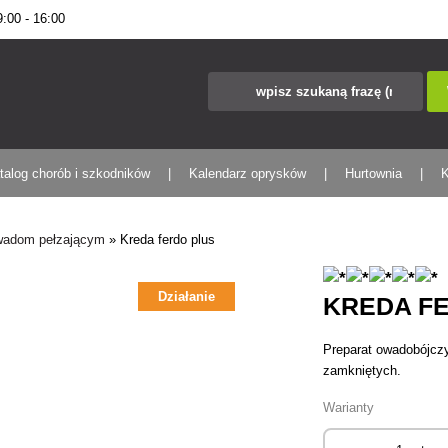
00 - 16:00
talog chorób i szkodników
Kalendarz oprysków
Hurtownia
K
owadom pełzającym
»
Kreda ferdo plus
Działanie
KREDA F
Preparat owadobójcz
zamkniętych.
Warianty