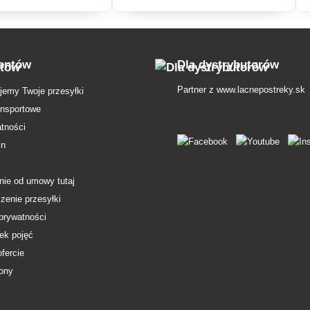
alna do pomieszczeń z
składniki bezpieczne dla dzieci i
erzętami domowymi.
zwierząt, bez syntetycznych
chemikaliów.
ientów
Dla dystrybutorów
Partner z
www.lacnepostreky.sk
jemy Twoje przesyłki
ansportowe
atności
in
nie od umowy tutaj
zenie przesyłki
 prywatności
ek pojęć
ofercie
ony