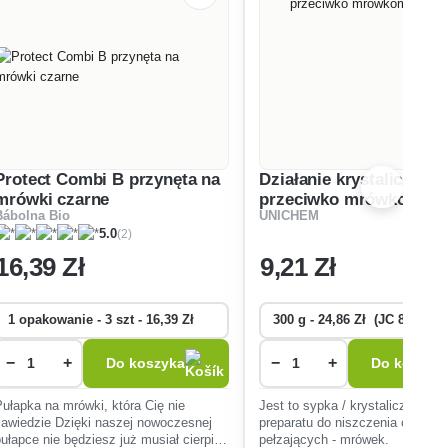
Protect Combi B przynęta na
Działanie krystaliczne
mrówki czarne
przeciwko mrówkom
Bábolna Bio
UNICHEM
(2)
5.0
16
,39 Zł
9
,21 Zł
−
+
−
+
Do koszyka
Do koszyk
Pułapka na mrówki, która Cię nie
Jest to sypka / krystaliczna pos
zawiedzie Dzięki naszej nowoczesnej
preparatu do niszczenia owadów
pułapce nie będziesz już musiał cierpieć
pełzających - mrówek.