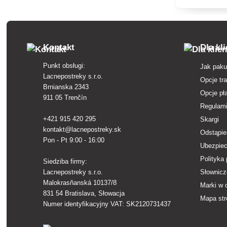
bezwonna, ide
dziećmi i zwi
Kontakt
Dla kl
Punkt obsługi:
Jak paku
Lacnepostreky s.r.o.
Opcje tr
Brnianska 2343
Opcje pł
911 05 Trenčín
Regulam
+421 915 420 295
Skargi
kontakt@lacnepostreky.sk
Odstąpie
Pon - Pt 9:00 - 16:00
Ubezpiec
Polityka
Siedziba firmy:
Lacnepostreky s.r.o.
Słownicz
Malokrasňanská 10137/8
Marki w 
831 54 Bratislava, Słowacja
Mapa str
Numer identyfikacyjny VAT: SK2120731437