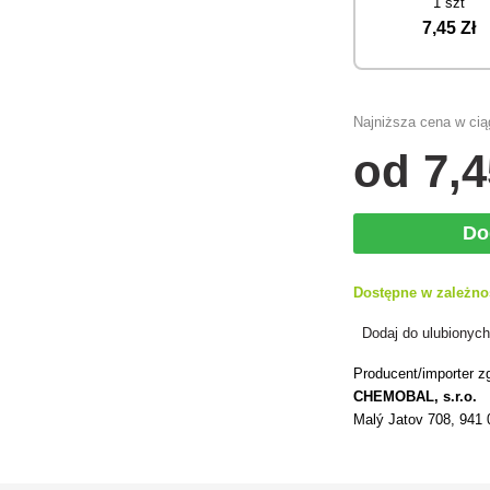
1 szt
7
,45 Zł
Najniższa cena w ciąg
od
7
,4
Do
Dostępne w zależno
Dodaj do ulubionyc
Producent/importer z
CHEMOBAL, s.r.o.
Malý Jatov 708, 941 