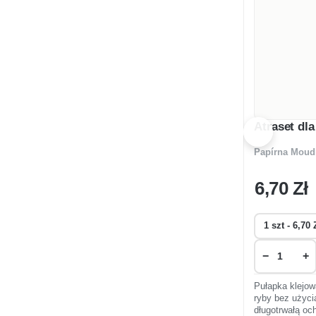
Atraset dla
Papírna Moud
6
,70 Zł
−
+
Pułapka klejow
ryby bez użyci
długotrwałą och