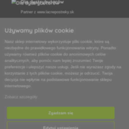
Dla dystrybutorów
Partner z
www.lacnepostreky.sk
Używamy plików cookie
Nasz sklep internetowy wykorzystuje pliki cookie, które są
Zawsze służymy fachową poradą
niezbędne do prawidłowego funkcjonowania witryny. Ponadto
używamy również plików cookie do anonimowych celów
Reklamacje są rozpatrywane w ciągu 24 godzin
analitycznych, aby pomóc nam lepiej zrozumieć Twoje
preferencje i ulepszyć nasze usługi. Jeśli nie wyrażasz zgody na
85% towarów w magazynie
korzystanie z tych plików cookie, możesz je odrzucić. Twoja
decyzja nie wpłynie na podstawowe funkcjonowanie sklepu
Dostawa w ciągu 24 godzin od poniedziałku do piątku
internetowego.
Zobacz szczegóły
Zgadzam się
Edytuj ustawienia