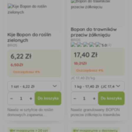
Bopon do trawników
Kije Bopon do roślin
przeciw żółknięciu
zielonych
BROS
BROS
5.0
(4)
17
,40 Zł
6
,22 Zł
18
,21Zł
6
,50Zł
Oszczędzasz 4%
Oszczędzasz 4%
JC
17
,40 Zł/kg
−
+
−
+
Do koszyka
Do koszyka
Nawóz w sztyfcie do roślin
Nawóz granulowany BOPON
domowych zapewnia
przeciw żółknięciu trawników.
długotrwałe odżywianie,
wspomaga zdrowy wzrost i
intensywny zielony kolor liści.
W magazynie > 20 szt
W magazynie u dostawcy