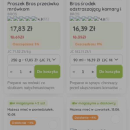
Proszek Bros przeciwko
Bros środek
mrówkom
odstraszający komary i
BROS
kleszcze zielona moc
BROS
4.9
4.8
(61)
(5)
17
,83 Zł
16
,39 Zł
18
,69Zł
18
,39Zł
Oszczędzasz 5%
Oszczędzasz 11%
JC
71
,32 Zł/kg
JC
182
,11 Zł/l
−
+
−
+
Do koszyka
Do koszyka
Preparat na mrówki ze
Preparat w sprayu chroniący
skutkiem natychmiastowym.
przed ukąszeniami komarów i
kleszczy. Nie zawiera
syntetycznych substancji
chemicznych.
W magazynie > 5 szt
W magazynie u dostawcy
Możesz mieć w poniedziałek,
Możesz mieć w czwartek, 13.08.
10.08.
Działanie −4%
Działanie −4%