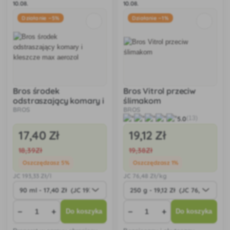
10.08.
10.08.
Działanie −5%
Działanie −1%
Bros środek
Bros Vitrol przeciw
odstraszający komary i
ślimakom
kleszcze max aerozol
BROS
BROS
5.0
(13)
17
,40 Zł
19
,12 Zł
18
,39Zł
19
,38Zł
Oszczędzasz 5%
Oszczędzasz 1%
JC
193
,33 Zł/l
JC
76
,48 Zł/kg
−
+
−
+
Do koszyka
Do koszyka