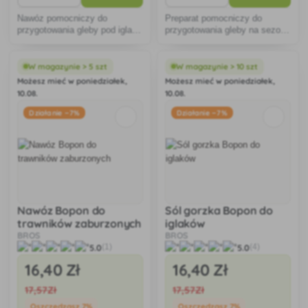
Nawóz pomocniczy do
Preparat pomocniczy do
przygotowania gleby pod iglaki
przygotowania gleby na sezon
na sezon jesienno-zimowy.
jesienno-zimowy.
W magazynie > 5 szt
W magazynie > 10 szt
Możesz mieć w poniedziałek,
Możesz mieć w poniedziałek,
10.08.
10.08.
Działanie −7%
Działanie −7%
Nawóz Bopon do
Sól gorzka Bopon do
trawników zaburzonych
iglaków
BROS
BROS
5.0
5.0
(1)
(4)
16
,40 Zł
16
,40 Zł
17
,57Zł
17
,57Zł
Oszczędzasz 7%
Oszczędzasz 7%