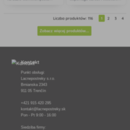
poprawia strukturę gleby,
zwiększa odporność na
wspomaga wzrost korzeni i
choroby i zapewnia długotrwałe
zwiększa żyzność. Przyjazny
dostarczanie składników
Liczba produktów: 116
1
2
3
4
dla środowiska, bezpieczny dla
odżywczych dla silnych łodyg i
ludzi i zwierząt, odpowiedni d
obfitych kwiatów.
Zobacz więcej produktów...
Kontakt
Punkt obsługi:
Lacnepostreky s.r.o.
Brnianska 2343
911 05 Trenčín
+421 915 420 295
kontakt@lacnepostreky.sk
Pon - Pt 9:00 - 16:00
Siedziba firmy: