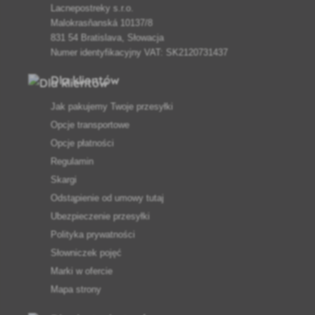
Lacnepostreky s.r.o.
Malokrasňanská 10137/8
831 54 Bratislava, Słowacja
Numer identyfikacyjny VAT: SK2120731437
Dla klientów
Jak pakujemy Twoje przesyłki
Opcje transportowe
Opcje płatności
Regulamin
Skargi
Odstąpienie od umowy tutaj
Ubezpieczenie przesyłki
Polityka prywatności
Słowniczek pojęć
Marki w ofercie
Mapa strony