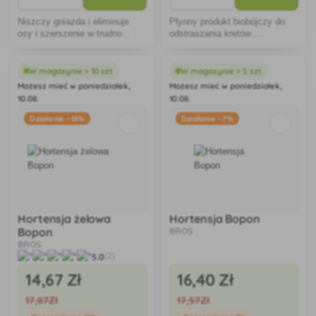
Niszczy gniazda i eliminuje
Płynny produkt biobójczy do
osy i szerszenie w trudno
odstraszania kretów
dostępnych miejscach.
przeznaczony jest do ochrony
Szczególnie nadaje się do
ogrodów, terenów sportowych
usuwania trudno dostępnych i
itp.
W magazynie > 10 szt
W magazynie > 5 szt
ukrytych gniazd.
Możesz mieć w poniedziałek,
Możesz mieć w poniedziałek,
10.08.
10.08.
Działanie −18%
Działanie −7%
Hortensja żelowa
Hortensja Bopon
Bopon
BROS
BROS
5.0
(2)
14
,67 Zł
16
,40 Zł
17
,87Zł
17
,57Zł