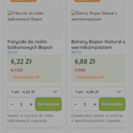
Patyczki do roślin
Batony Bopon Natural z
balkonowych Bopon
wermikompostem
BROS
BROS
6
,22 Zł
6
,88 Zł
6
,72Zł
7
,19Zł
Oszczędzasz 7%
Oszczędzasz 4%
−
+
−
+
Do koszyka
Do koszyka
Nawóz w sztyfcie do roślin
Uniwersalny nawóz w sztyfcie
balkonowych zapewnia
z wermikompostem zapewnia
długotrwałe odżywianie,
roślinom długotrwałe
wspomaga zdrowy wzrost i
odżywianie, zwiększa żyzność