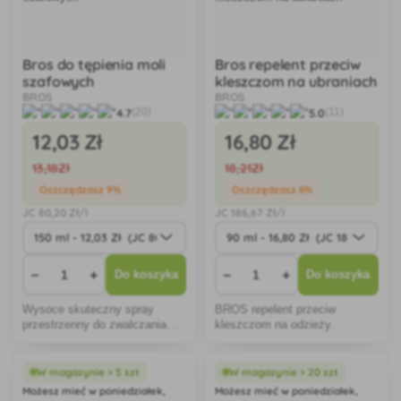
Bros do tępienia moli
Bros repelent przeciw
szafowych
kleszczom na ubraniach
BROS
BROS
4.7
5.0
(20)
(11)
12
,03 Zł
16
,80 Zł
13
,18Zł
18
,21Zł
Oszczędzasz 9%
Oszczędzasz 8%
JC
80
,20 Zł/l
JC
186
,67 Zł/l
−
+
−
+
Do koszyka
Do koszyka
Wysoce skuteczny spray
BROS repelent przeciw
przestrzenny do zwalczania
kleszczom na odzieży.
moli szafowych.
W magazynie > 5 szt
W magazynie > 20 szt
Możesz mieć w poniedziałek,
Możesz mieć w poniedziałek,