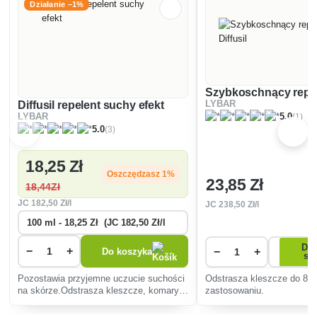
Działanie −1%
Szybkoschnący repele
Diffusil repelent suchy efekt
LYBAR
(1)
LYBAR
5.0
(3)
5.0
18
,25 Zł
Oszczędzasz 1%
23
,85 Zł
18
,44Zł
JC
182
,50 Zł/l
JC
238
,50 Zł/l
Dos
−
+
−
+
Do koszyka
st
Pozostawia przyjemne uczucie suchości
Odstrasza kleszcze do 8 g
na skórze.Odstrasza kleszcze, komary,
zastosowaniu.
muchy i inne owady kłujące.Zawiera
wyciąg z aloesu i D-pantenol.