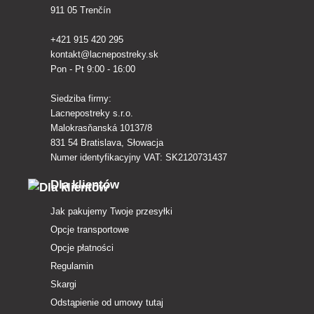
911 05 Trenčín
+421 915 420 295
kontakt@lacnepostreky.sk
Pon - Pt 9:00 - 16:00
Siedziba firmy:
Lacnepostreky s.r.o.
Malokrasňanská 10137/8
831 54 Bratislava, Słowacja
Numer identyfikacyjny VAT: SK2120731437
Dla klientów
Jak pakujemy Twoje przesyłki
Opcje transportowe
Opcje płatności
Regulamin
Skargi
Odstąpienie od umowy tutaj