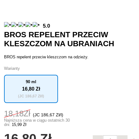
5.0
BROS REPELENT PRZECIW
KLESZCZOM NA UBRANIACH
BROS repelent przeciw kleszczom na odzieży.
Warianty
90 ml
16
,80 Zł
(JC
186
,67 Zł/l)
18
,18Zł
(JC
186
,67 Zł/l)
Najniższa cena w ciągu ostatnich 30
dni:
15
,99 Zł
16
,80 Zł