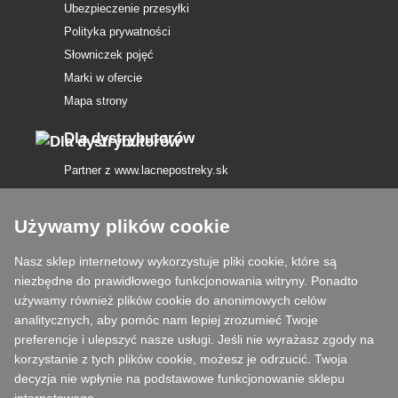
Ubezpieczenie przesyłki
Polityka prywatności
Słowniczek pojęć
Marki w ofercie
Mapa strony
Dla dystrybutorów
Partner z
www.lacnepostreky.sk
Używamy plików cookie
Nasz sklep internetowy wykorzystuje pliki cookie, które są
Zawsze służymy fachową poradą
niezbędne do prawidłowego funkcjonowania witryny. Ponadto
używamy również plików cookie do anonimowych celów
Reklamacje są rozpatrywane w ciągu 24 godzin
analitycznych, aby pomóc nam lepiej zrozumieć Twoje
preferencje i ulepszyć nasze usługi. Jeśli nie wyrażasz zgody na
85% towarów w magazynie
korzystanie z tych plików cookie, możesz je odrzucić. Twoja
decyzja nie wpłynie na podstawowe funkcjonowanie sklepu
Dostawa w ciągu 24 godzin od poniedziałku do piątku