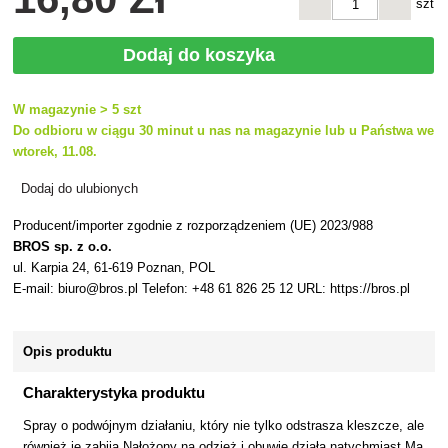
szt
Dodaj do koszyka
W magazynie > 5 szt
Do odbioru w ciągu 30 minut u nas na magazynie lub u Państwa we
wtorek, 11.08.
Dodaj do ulubionych
Producent/importer zgodnie z rozporządzeniem (UE) 2023/988
BROS sp. z o.o.
ul. Karpia 24, 61-619 Poznan, POL
E-mail: biuro@bros.pl Telefon: +48 61 826 25 12 URL: https://bros.pl
Opis produktu
Charakterystyka produktu
Spray o podwójnym działaniu, który nie tylko odstrasza kleszcze, ale
również je zabija.Nałożony na odzież i obuwie działa natychmiast.Ma