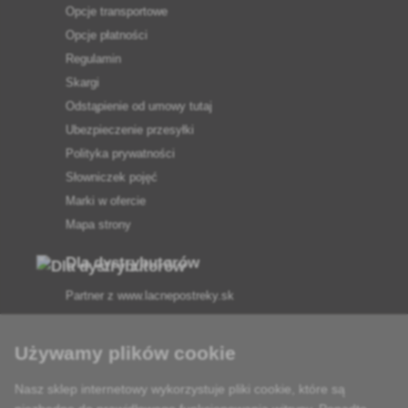
Opcje transportowe
Opcje płatności
Regulamin
Skargi
Odstąpienie od umowy tutaj
Ubezpieczenie przesyłki
Polityka prywatności
Słowniczek pojęć
Marki w ofercie
Mapa strony
Dla dystrybutorów
Partner z
www.lacnepostreky.sk
Używamy plików cookie
Nasz sklep internetowy wykorzystuje pliki cookie, które są
Zawsze służymy fachową poradą