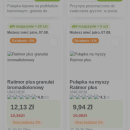
Pułapka lepowa na podkładzie
Przynęta przeznaczona do
kartonowym, gotowa do
zwalczania gryzoni, w postaci
natychmiastowego użycia do
miękkiej przynęty (podkładki z
odławiania myszy i szczurów.
pastą w specjalnej folii
filtracyjnej).
W magazynie > 20 szt
W magazynie > 5 szt
Możesz mieć jutro, 07.08.
Możesz mieć jutro, 07.08.
Działanie −2%
Działanie −1%
Ratimor plus granulat
Pułapka na myszy
bromadiolonowy
Ratimor plus
UNICHEM
UNICHEM
(80)
(3)
4.9
4.3
12
,13 Zł
9
,94 Zł
12
,36Zł
10
,08Zł
Oszczędzasz 2%
Oszczędzasz 1%
JC
80
,87 Zł/kg
JC
39
,76 Zł/kg