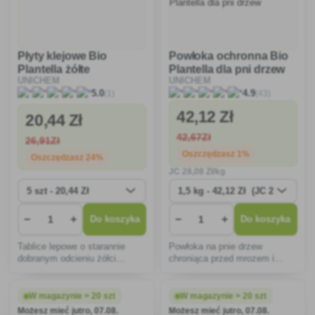
Płyty klejowe Bio
Powłoka ochronna Bio
Plantella żółte
Plantella dla pni drzew
UNICHEM
UNICHEM
(1)
(43)
5.0
4.9
42
,12 Zł
20
,44 Zł
42
,67Zł
26
,91Zł
Oszczędzasz 1%
Oszczędzasz 24%
JC
28
,08 Zł/kg
−
+
−
+
Do koszyka
Do koszyka
Tablice lepowe o starannie
Powłoka na pnie drzew
dobranym odcieniu żółci
chroniąca przed mrozem i
nieodparcie wabią liczne
biologicznie chroniąca przed
szkodniki roślin, takie jak
szkodnikami, chorobami
więdnięcie wiśni, owijacz
grzybowymi, mchami i
W magazynie > 20 szt
W magazynie > 20 szt
jabłoniowy, mączlik jabłoniowy
porostami.
Możesz mieć jutro, 07.08.
Możesz mieć jutro, 07.08.