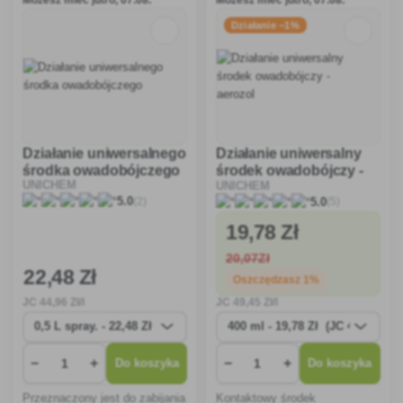
Możesz mieć jutro, 07.08.
Możesz mieć jutro, 07.08.
Działanie −1%
Działanie uniwersalnego
Działanie uniwersalny
środka owadobójczego
środek owadobójczy -
UNICHEM
UNICHEM
aerozol
(2)
(5)
5.0
5.0
19
,78 Zł
20
,07Zł
22
,48 Zł
Oszczędzasz 1%
JC
44
,96 Zł/l
JC
49
,45 Zł/l
−
+
−
+
Do koszyka
Do koszyka
Przeznaczony jest do zabijania
Kontaktowy środek