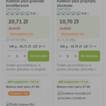
Ratimor plus granulat
Ratimor plus przynęta
brodifacoum
zbożowa
UNICHEM
UNICHEM
(1)
(9)
3.0
4.9
20
,71 Zł
10
,70 Zł
20
,97Zł
10
,85Zł
Oszczędzasz 1%
Oszczędzasz 1%
JC
147
,93 Zł/kg
JC
71
,33 Zł/kg
−
+
−
+
Do koszyka
Do koszyka
Środek gryzoniobójczy w
Środek gryzoniobójczy w
postaci granulatu ze względu
postaci przynęty zbożowej ze
na swój skład nadaje się
względu na swój skład nadaje
szczególnie do tępienia myszy
się szczególnie do tępienia
domowych oraz szczurów
myszy domowych oraz
W magazynie > 10 szt
W magazynie > 5 szt
czarnych i szarych w
szczurów czarnych i szarych w
Możesz mieć jutro, 07.08.
Możesz mieć jutro, 07.08.
pomieszczeniach
mieszkaniach i budynkach
mieszkalnych i gospodar
gosp
Działanie −1%