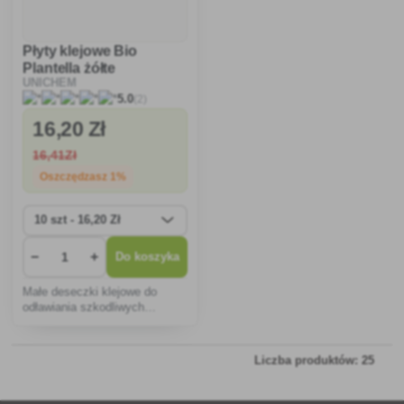
Płyty klejowe Bio
Plantella żółte
UNICHEM
(2)
5.0
16
,20 Zł
16
,41Zł
Oszczędzasz 1%
−
+
Do koszyka
Małe deseczki klejowe do
odławiania szkodliwych
owadów w doniczkach w
kształcie motyli.
Liczba produktów: 25