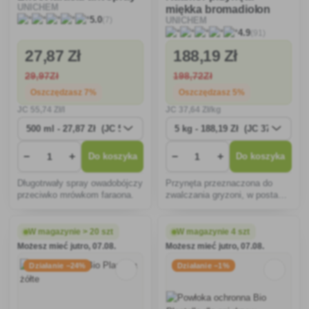
UNICHEM
miękka bromadiolon
(7)
5.0
UNICHEM
(91)
4.9
27
,87 Zł
188
,19 Zł
29
,97Zł
198
,72Zł
Oszczędzasz 7%
Oszczędzasz 5%
JC
55
,74 Zł/l
JC
37
,64 Zł/kg
−
+
−
+
Do koszyka
Do koszyka
Długotrwały spray owadobójczy
Przynęta przeznaczona do
przeciwko mrówkom faraona.
zwalczania gryzoni, w postaci
miękkiej przynęty (podkładki z
pastą w specjalnej folii
filtracyjnej).
W magazynie > 20 szt
W magazynie 4 szt
Możesz mieć jutro, 07.08.
Możesz mieć jutro, 07.08.
Działanie −24%
Działanie −1%