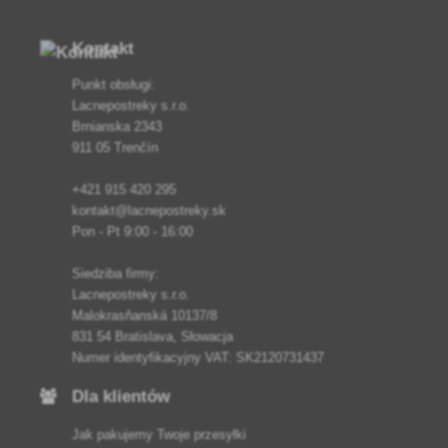
Kontakt
Punkt obsługi:
Lacnepostreky s.r.o.
Brnianska 2343
911 05 Trenčín
+421 915 420 295
kontakt@lacnepostreky.sk
Pon - Pt 9:00 - 16:00
Siedziba firmy:
Lacnepostreky s.r.o.
Malokrasňanská 10137/8
831 54 Bratislava, Słowacja
Numer identyfikacyjny VAT: SK2120731437
Dla klientów
Jak pakujemy Twoje przesyłki