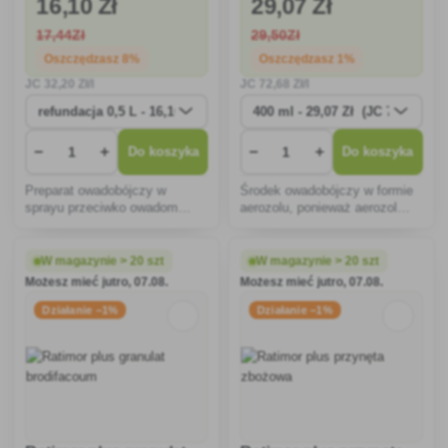
16
,10 Zł
29
,07 Zł
17
,44Zł
29
,50Zł
Oszczędzasz 8%
Oszczędzasz 1%
JC
32
,20 Zł/l
JC
72
,68 Zł/l
−
+
−
+
Do koszyka
Do koszyka
Preparat owadobójczy w
Środek owadobójczy w formie
sprayu przeciwko owadom
aerozolu, ponieważ aerozol
domowym o długotrwałym
aplikuje substancję czynną na
działaniu.
odległość do 4-6m, możliwe
jest opryskiwanie gniazda z
W magazynie > 20 szt
W magazynie > 20 szt
większej odległości.
Możesz mieć jutro, 07.08.
Możesz mieć jutro, 07.08.
Działanie −1%
Działanie −1%