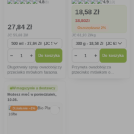
(8)
(10)
4.8
4.9
18
,58 Zł
18
,90Zł
27
,84 Zł
Oszczędzasz 2%
JC
55
,68 Zł/l
JC
61
,93 Zł/kg
−
+
−
+
Do koszyka
Do koszyka
Długotrwały spray owadobójczy
Przynęta owadobójcza
przeciwko mrówkom faraona.
przeciwko mrówkom o
długotrwałym działaniu w
postaci proszku.
W magazynie u dostawcy
Możesz mieć w poniedziałek,
10.08.
Działanie −1%