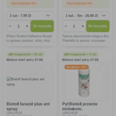
Oszczędzasz 4%
Oszczędzasz 4%
−
+
−
+
Do koszyka
Do koszyka
Effect Rodent Adhesive Board
Taśma dwustronnie klejąca Bio
to gotowy produkt, który służy
Plantella to pomoc stosowana
do odławiania i tępienia myszy
do monitorowania i
i szczurów w pomieszczeniach
sygnalizowania obecności
mieszkalnych i
szkodliwych owadów
W magazynie > 20 szt
W magazynie > 5 szt
gospodarczych.
pełzających.
Możesz mieć jutro, 07.08.
Możesz mieć jutro, 07.08.
Działanie −2%
Biotoll faracid plus ant
Pył Biotoll przeciw
spray
mrówkom.
UNICHEM
UNICHEM