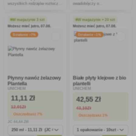
wszystkich rodzajów roztoczy i
owadobójczy o
owadów pełzających.
natychmiastowym i
przedłużonym działaniu,
przeznaczony do zabijania
W magazynie 3 szt
W magazynie > 20 szt
much i komarów, działa
Możesz mieć jutro, 07.08.
Możesz mieć jutro, 07.08.
również na mole, muchy,
roztocza i owady pełzające.
Działanie −7%
Działanie −1%
Płynny nawóz żelazowy
Białe płyty klejowe z bio
Plantella
plantelli
UNICHEM
UNICHEM
11
,11 Zł
42
,55 Zł
12
,01Zł
43
,10Zł
Oszczędzasz 7%
Oszczędzasz 1%
JC
44
,44 Zł/l