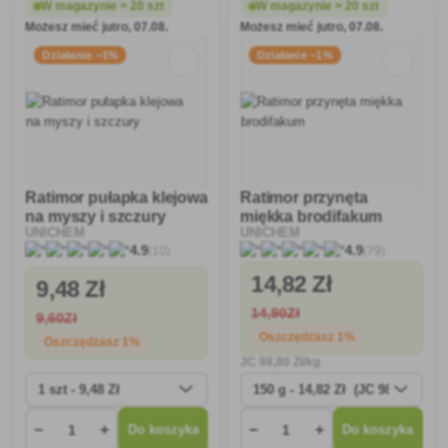
nornic oraz gryzoni głównie na
nornic oraz gryzoni głównie na
W magazynie > 20 szt
W magazynie > 20 szt
zewnątrz budynków.
zewnątrz budynków.
Możesz mieć jutro, 07.08.
Możesz mieć jutro, 07.08.
Działanie −1%
Działanie −1%
Ratimor pułapka klejowa
Ratimor przynęta
na myszy i szczury
miękka brodifakum
UNICHEM
UNICHEM
(10)
(79)
4.9
4.9
14
,82 Zł
9
,48 Zł
14
,90Zł
9
,60Zł
Oszczędzasz 1%
Oszczędzasz 1%
JC
98
,80 Zł/kg
−
+
−
+
Do koszyka
Do koszyka