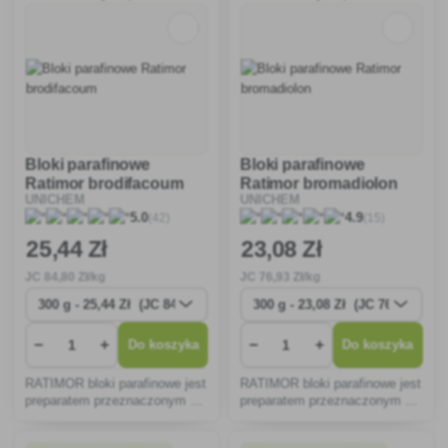
oraz szkodniki ogrodowe, w t
Bloki parafinowe
Bloki parafinowe
Ratimor brodifacoum
Ratimor bromadiolon
UNICHEM
UNICHEM
(42)
(15)
5.0
4.9
25
,44 Zł
23
,08 Zł
JC
84
,80 Zł/kg
JC
76
,93 Zł/kg
−
+
−
+
Do koszyka
Do koszyka
RATIMOR bloki parafinowe jest
RATIMOR bloki parafinowe jest
preparatem przeznaczonym do
preparatem przeznaczonym do
zwalczania myszy domowych ,
zwalczania myszy domowych ,
szczurów czarnych i szarych,
szczurów czarnych i szarych,