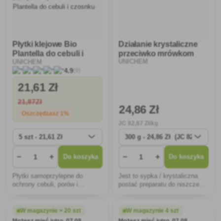
Płytki klejowe Bio
Działanie krystaliczne
Plantella do cebuli i
przeciwko mrówkom
UNICHEM
UNICHEM
czosnku
(9)
4.9
21
,61 Zł
21
,87Zł
24
,86 Zł
Oszczędzasz 1%
JC
82
,87 Zł/kg
−
+
−
+
Do koszyka
Do koszyka
Płytki samoprzylepne do
Jest to sypka / krystaliczna
ochrony cebuli, porów i
postać preparatu do niszczenia
czosnku przed szkodnikami.
owadów pełzających - mrówek.
W magazynie > 20 szt
W magazynie 4 szt