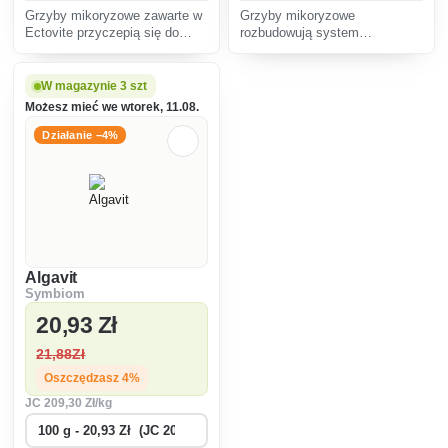
Grzyby mikoryzowe zawarte w
Grzyby mikoryzowe
Ectovite przyczepią się do
rozbudowują system
korzeni Twoich roślin i będą się
korzeniowy, doprowadzają
rozrastać, czerpiąc składniki
wodę i składniki odżywcze.
odżywcze z gleby i wspierając
Chłonne granulki zatrzymują
W magazynie 3 szt
roślinę przez całe jej życie.
wilgoć w glebie i chronią
Możesz mieć we wtorek, 11.08.
Nadaje
trawnik przed wysychaniem.
Działanie −4%
Algavit
Symbiom
20
,93 Zł
21
,88Zł
Oszczędzasz 4%
JC
209
,30 Zł/kg