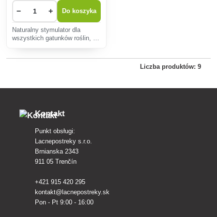
−
+
Do koszyka
Naturalny stymulator dla
wszystkich gatunków roślin, w
100% rozpuszczalny proszek z
wodorostów.
Liczba produktów: 9
Kontakt
Punkt obsługi:
Lacnepostreky s.r.o.
Brnianska 2343
911 05 Trenčín
+421 915 420 295
kontakt@lacnepostreky.sk
Pon - Pt 9:00 - 16:00