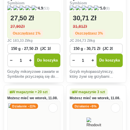
Symbiom
Symbiom
(53)
(8)
4.9
5.0
27
,50 Zł
30
,71 Zł
27
,90Zł
31
,81Zł
Oszczędzasz 1%
Oszczędzasz 3%
JC
183
,33 Zł/kg
JC
204
,73 Zł/kg
−
+
−
+
Do koszyka
Do koszyka
Grzyby mikoryzowe zawarte w
Grzyb mykopasożytniczy,
Symbivite przyczepią się do
który żywi się grzybami
korzeni Twoich roślin i będą się
patogenicznymi. Dlatego
rozrastać, czerpiąc składniki
rośliny traktowane tym
odżywcze z gleby i wspierając
produktem nie cierpią z
W magazynie > 20 szt
W magazynie 3 szt
roślinę przez całe jej życie.
powodu takich problemów jak
Możesz mieć we wtorek, 11.08.
Możesz mieć we wtorek, 11.08.
rdze, smugi, mączniaki, gnicie,
plamy i parch
Działanie −11%
Działanie −9%