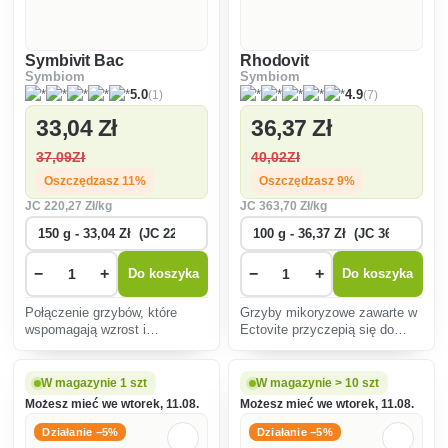
Symbivit Bac
Rhodovit
Symbiom
Symbiom
(1)
(7)
5.0
4.9
33
,04 Zł
36
,37 Zł
37
,09Zł
40
,02Zł
Oszczędzasz 11%
Oszczędzasz 9%
JC
220
,27 Zł/kg
JC
363
,70 Zł/kg
−
+
−
+
Do koszyka
Do koszyka
Połączenie grzybów, które
Grzyby mikoryzowe zawarte w
wspomagają wzrost i
Ectovite przyczepią się do
odżywianie roślin.
korzeni Twoich roślin i będą się
rozrastać, czerpiąc składniki
odżywcze z gleby i wspierając
W magazynie 1 szt
W magazynie > 10 szt
roślinę przez całe jej życie.
Możesz mieć we wtorek, 11.08.
Możesz mieć we wtorek, 11.08.
Odpowie
Działanie −5%
Działanie −5%