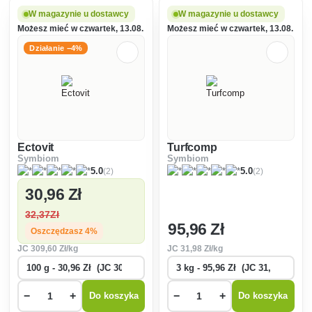
Twoich roślin i będą się
składników pokarmowych oraz
rozrastać, czerpiąc składniki
ich efektywniejsze
W magazynie u dostawcy
W magazynie u dostawcy
odżywcze z gleby i wspierając
dostarczanie roślinom,
Możesz mieć w czwartek, 13.08.
Możesz mieć w czwartek, 13.08.
roślinę przez całe jej życ
zwłaszcza w okresie
dojrzewania.
Działanie −4%
Ectovit
Turfcomp
Symbiom
Symbiom
(2)
(2)
5.0
5.0
30
,96 Zł
32
,37Zł
95
,96 Zł
Oszczędzasz 4%
JC
309
,60 Zł/kg
JC
31
,98 Zł/kg
−
+
−
+
Do koszyka
Do koszyka