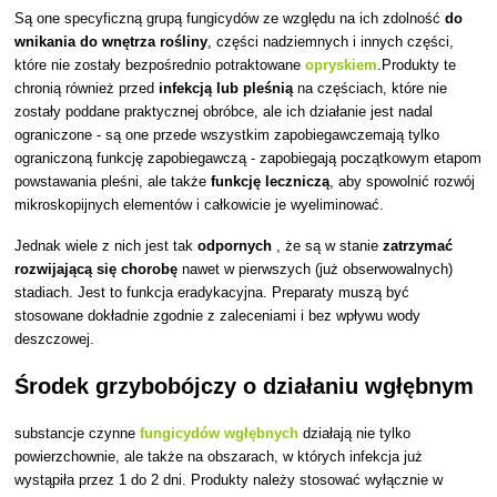
Są one specyficzną grupą fungicydów ze względu na ich zdolność
do
wnikania do wnętrza rośliny
, części nadziemnych i innych części,
które nie zostały bezpośrednio potraktowane
opryskiem
.Produkty te
chronią również przed
infekcją lub pleśnią
na częściach, które nie
zostały poddane praktycznej obróbce, ale ich działanie jest nadal
ograniczone - są one przede wszystkim zapobiegawczemają tylko
ograniczoną funkcję zapobiegawczą - zapobiegają początkowym etapom
powstawania pleśni, ale także
funkcję leczniczą
, aby spowolnić rozwój
mikroskopijnych elementów i całkowicie je wyeliminować.
Jednak wiele z nich jest tak
odpornych
, że są w stanie
zatrzymać
rozwijającą się chorobę
nawet
w pierwszych (już obserwowalnych)
stadiach. Jest to funkcja eradykacyjna. Preparaty muszą być
stosowane dokładnie zgodnie z zaleceniami i bez wpływu wody
deszczowej.
Środek grzybobójczy o działaniu wgłębnym
substancje czynne
fungicydów wgłębnych
działają nie tylko
powierzchownie, ale także na obszarach, w których infekcja już
wystąpiła przez 1 do 2 dni. Produkty należy stosować wyłącznie w