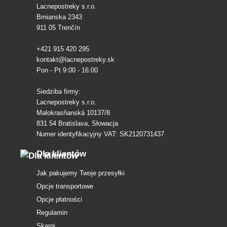
Lacnepostreky s.r.o.
Brnianska 2343
911 05 Trenčín
+421 915 420 295
kontakt@lacnepostreky.sk
Pon - Pt 9:00 - 16:00
Siedziba firmy:
Lacnepostreky s.r.o.
Malokrasňanská 10137/8
831 54 Bratislava, Słowacja
Numer identyfikacyjny VAT: SK2120731437
Dla klientów
Jak pakujemy Twoje przesyłki
Opcje transportowe
Opcje płatności
Regulamin
Skargi