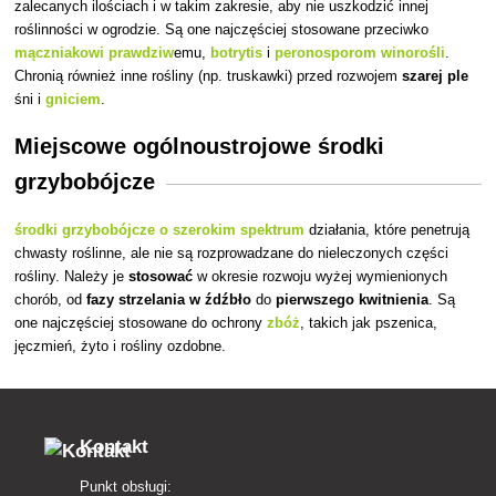
zalecanych ilościach i w takim zakresie, aby nie uszkodzić innej
roślinności w ogrodzie. Są one najczęściej stosowane przeciwko
mączniakowi prawdziw
emu,
botrytis
i
peronosporom winorośli
.
Chronią również inne rośliny (np. truskawki) przed rozwojem
szarej ple
śni i
gniciem
.
Miejscowe ogólnoustrojowe środki
grzybobójcze
środki grzybobójcze o szerokim spektrum
działania, które penetrują
chwasty roślinne, ale nie są rozprowadzane do nieleczonych części
rośliny. Należy je
stosować
w okresie rozwoju wyżej wymienionych
chorób, od
fazy strzelania w źdźbło
do
pierwszego kwitnienia
. Są
one najczęściej stosowane do ochrony
zbóż
, takich jak pszenica,
jęczmień, żyto i rośliny ozdobne.
Kontakt
Punkt obsługi: