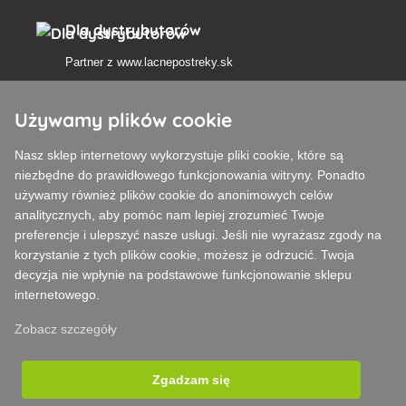
Dla dystrybutorów
Partner z
www.lacnepostreky.sk
Używamy plików cookie
Nasz sklep internetowy wykorzystuje pliki cookie, które są
Zawsze służymy fachową poradą
niezbędne do prawidłowego funkcjonowania witryny. Ponadto
używamy również plików cookie do anonimowych celów
Reklamacje są rozpatrywane w ciągu 24 godzin
analitycznych, aby pomóc nam lepiej zrozumieć Twoje
preferencje i ulepszyć nasze usługi. Jeśli nie wyrażasz zgody na
85% towarów w magazynie
korzystanie z tych plików cookie, możesz je odrzucić. Twoja
decyzja nie wpłynie na podstawowe funkcjonowanie sklepu
Dostawa w ciągu 24 godzin od poniedziałku do piątku
internetowego.
Zobacz szczegóły
Zgadzam się