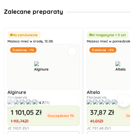
Zalecane preparaty
Na zamówienie
W magazynie > 5 szt
Możesz mieć w środę, 12.08.
Możesz mieć w poniedziałek,
Działanie −1%
Działanie −8%
Alginure
Altela
Floraservis
Floraservis
4.7
4.9
(11)
(9)
1 101
,05 Zł
37
,87 Zł
Oszczędzasz 1%
Osz
1 113
,74Zł
41
,01Zł
JC
110
,11 Zł/l
JC
757
,40 Zł/l