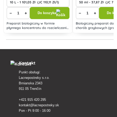
−
+
−
+
Do koszyka
Do ko
Preparat biologiczny w formie
Biologiczny preparat do 
płynnego koncentratu do rozcieńczania
chorób grzybowych (grzy
z wodą w celu wzmocnienia odporności
ziemniaków, pomidorów, 
roślin na choroby grzybowe.
warzyw, drzew owocowych 
Kontakt
Punkt obsługi:
Lacnepostreky s.r.o.
Brnianska 2343
911 05 Trenčín
+421 915 420 295
kontakt@lacnepostreky.sk
Pon - Pt 9:00 - 16:00