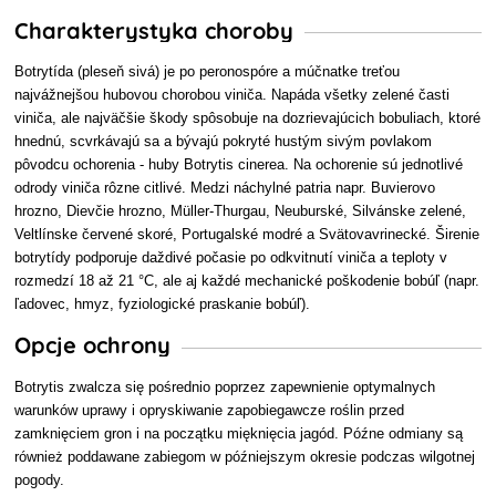
Charakterystyka choroby
Botrytída (pleseň sivá) je po peronospóre a múčnatke treťou
najvážnejšou hubovou chorobou viniča. Napáda všetky zelené časti
viniča, ale najväčšie škody spôsobuje na dozrievajúcich bobuliach, ktoré
hnednú, scvrkávajú sa a bývajú pokryté hustým sivým povlakom
pôvodcu ochorenia - huby Botrytis cinerea. Na ochorenie sú jednotlivé
odrody viniča rôzne citlivé. Medzi náchylné patria napr. Buvierovo
hrozno, Dievčie hrozno, Müller-Thurgau, Neuburské, Silvánske zelené,
Veltlínske červené skoré, Portugalské modré a Svätovavrinecké. Širenie
botrytídy podporuje daždivé počasie po odkvitnutí viniča a teploty v
rozmedzí 18 až 21 °C, ale aj každé mechanické poškodenie bobúľ (napr.
ľadovec, hmyz, fyziologické praskanie bobúľ).
Opcje ochrony
Botrytis zwalcza się pośrednio poprzez zapewnienie optymalnych
warunków uprawy i opryskiwanie zapobiegawcze roślin przed
zamknięciem gron i na początku mięknięcia jagód. Późne odmiany są
również poddawane zabiegom w późniejszym okresie podczas wilgotnej
pogody.