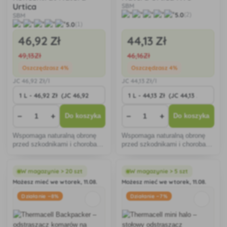
Urtica
SBM
5.0
(2)
SBM
5.0
(1)
46
,92 Zł
44
,13 Zł
49
,13Zł
46
,16Zł
Oszczędzasz 4%
Oszczędzasz 4%
JC
46
,92 Zł/l
JC
44
,13 Zł/l
−
+
−
+
Do koszyka
Do koszyka
Wspomaga naturalną obronę
Wspomaga naturalną obronę
przed szkodnikami i chorobami
przed szkodnikami i chorobami
grzybiczymi.
grzybiczymi. RTU jest
przeznaczony do
natychmiastowego użycia bez
W magazynie > 20 szt
W magazynie > 5 szt
potrzeby rozcieńczania.
Możesz mieć we wtorek, 11.08.
Możesz mieć we wtorek, 11.08.
Działanie −8%
Działanie −7%