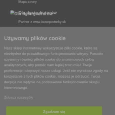
Mapa strony
Dla dystrybutorów
Partner z
www.lacnepostreky.sk
Używamy plików cookie
Nasz sklep internetowy wykorzystuje pliki cookie, które są
Zawsze służymy fachową poradą
niezbędne do prawidłowego funkcjonowania witryny. Ponadto
używamy również plików cookie do anonimowych celów
Reklamacje są rozpatrywane w ciągu 24 godzin
analitycznych, aby pomóc nam lepiej zrozumieć Twoje
preferencje i ulepszyć nasze usługi. Jeśli nie wyrażasz zgody na
85% towarów w magazynie
korzystanie z tych plików cookie, możesz je odrzucić. Twoja
decyzja nie wpłynie na podstawowe funkcjonowanie sklepu
Dostawa w ciągu 24 godzin od poniedziałku do piątku
internetowego.
Zobacz szczegóły
Zgadzam się