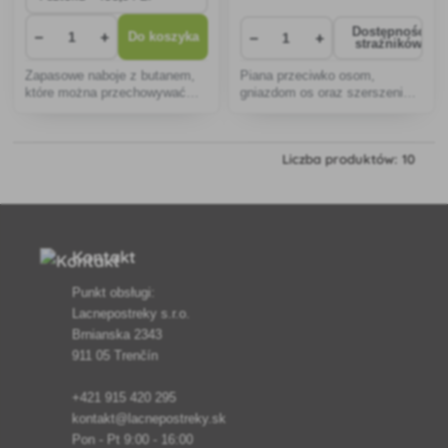
Dostępność
−
+
−
+
Do koszyka
strażników
Zapasowe naboje z butanem,
Piana przeciwko osom,
które można przechowywać
gniazdom os oraz szerszeniom
przez długi czas.
i ich gniazdom.
Liczba produktów: 10
Kontakt
Punkt obsługi:
Lacnepostreky s.r.o.
Brnianska 2343
911 05 Trenčín
+421 915 420 295
kontakt@lacnepostreky.sk
Pon - Pt 9:00 - 16:00