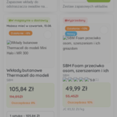
Zapasowe wkłady do
odstraszacza owadów na
Zestaw zapasowych wkładów.
kempingu.
W magazynie u dostawcy
Wyprzedany
Możesz mieć w czwartek, 13.08.
Działanie −10%
Działanie −8%
Nowy
SBM Foam przeciwko
Wkłady butanowe
osom, szerszeniom i ich
Thermacell do modeli
gniazdom
SBM
Mini Halo i MR 300
SBM
5.0
(1)
49
,99 Zł
105
,84 Zł
55
,45Zł
114
,89Zł
Oszczędzasz 10%
Oszczędzasz 8%
JC
83
,32 Zł/kg