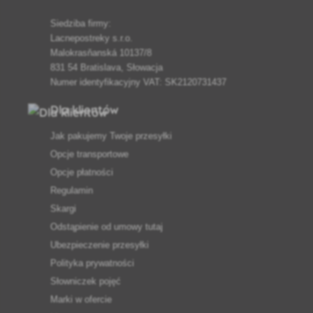
Siedziba firmy:
Lacnepostreky s.r.o.
Malokrasňanská 10137/8
831 54 Bratislava, Słowacja
Numer identyfikacyjny VAT: SK2120731437
Dla klientów
Jak pakujemy Twoje przesyłki
Opcje transportowe
Opcje płatności
Regulamin
Skargi
Odstąpienie od umowy tutaj
Ubezpieczenie przesyłki
Polityka prywatności
Słowniczek pojęć
Marki w ofercie