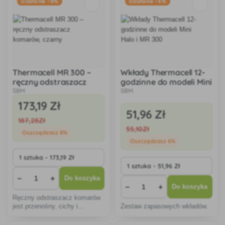
Działanie −8%
Działanie −6%
Thermacell MR 300 –
Wkłady Thermacell 12-
ręczny odstraszacz
godzinne do modeli Mini
komarów, czarny
Halo i MR 300
SBM
SBM
173
,19 Zł
51
,96 Zł
187
,28Zł
55
,10Zł
Oszczędzasz 8%
Oszczędzasz 6%
−
+
Do koszyka
−
+
Do koszyka
Ręczny odstraszacz komarów
jest przenośny, cichy i
Zestaw zapasowych wkładów.
bezzapachowy.