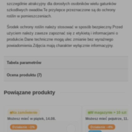
szczególnie atrakcyjny dla dorosłych osobników wielu gatunków
szkodliwych owadów.Te przylepce przeznaczone są do ochrony
roślin w pomieszczeniach.
Środek ochrony roślin należy stosować w sposób bezpieczny.Przed
użyciem należy zawsze zapoznać się z etykietą i informacjami o
produkcie.Dane techniczne mogą ulec zmianie bez wyraźnego
powiadomienia.Zdjęcia mają charakter wyłącznie informacyjny.
Tabela parametrów
Ocena produktu (7)
Powiązane produkty
Na zamówienie
W magazynie > 10 szt
Możesz mieć w piątek, 14.08.
Możesz mieć pojutrze, 11.08
Działanie −1%
Działanie −4%