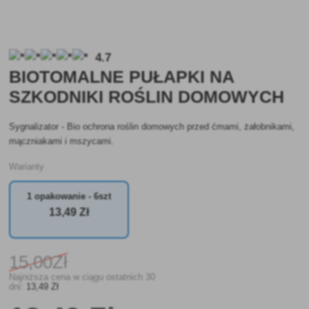
4.7
BIOTOMALNE PUŁAPKI NA
SZKODNIKI ROŚLIN DOMOWYCH
Sygnalizator - Bio ochrona roślin domowych przed ćmami, żałobnikami,
mączniakami i mszycami.
Warianty
1 opakowanie - 6szt
13
,49 Zł
15
,00Zł
Najniższa cena w ciągu ostatnich 30
dni:
13
,49 Zł