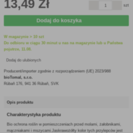
13
,49 Zł
szt
Dodaj do koszyka
W magazynie > 10 szt
Do odbioru w ciągu 30 minut u nas na magazynie lub u Państwa
pojutrze, 11.08.
Dodaj do ulubionych
Producent/importer zgodnie z rozporządzeniem (UE) 2023/988
bioTomal, s.r.o.
Rúbaň 176, 941 36 Rúbaň, SVK
Opis produktu
Charakterystyka produktu
Bio ochrona roślin w pomieszczeniach przed molami, żałobnikami,
mączniakami i mszycami.Jaskrawożółty kolor tych przylepców jest