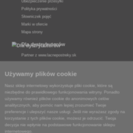
Ubezpieczenie przesyłki
Polityka prywatności
Słowniczek pojęć
Marki w ofercie
Mapa strony
Dla dystrybutorów
Partner z
www.lacnepostreky.sk
Używamy plików cookie
Nasz sklep internetowy wykorzystuje pliki cookie, które są
Zawsze służymy fachową poradą
niezbędne do prawidłowego funkcjonowania witryny. Ponadto
używamy również plików cookie do anonimowych celów
Reklamacje są rozpatrywane w ciągu 24 godzin
analitycznych, aby pomóc nam lepiej zrozumieć Twoje
preferencje i ulepszyć nasze usługi. Jeśli nie wyrażasz zgody na
85% towarów w magazynie
korzystanie z tych plików cookie, możesz je odrzucić. Twoja
decyzja nie wpłynie na podstawowe funkcjonowanie sklepu
Dostawa w ciągu 24 godzin od poniedziałku do piątku
internetowego.