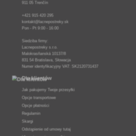
911 05 Trenčín
+421 915 420 295
kontakt@lacnepostreky.sk
Pon - Pt 9:00 - 16:00
Siedziba firmy:
Lacnepostreky s.r.o.
Malokrasňanská 10137/8
831 54 Bratislava, Słowacja
Numer identyfikacyjny VAT: SK2120731437
Dla klientów
Jak pakujemy Twoje przesyłki
Opcje transportowe
Opcje płatności
Regulamin
Skargi
Odstąpienie od umowy tutaj