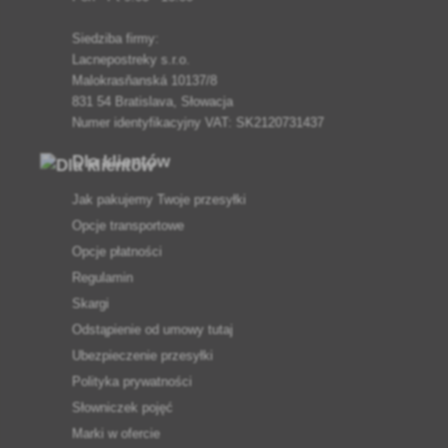
Siedziba firmy:
Lacnepostreky s.r.o.
Malokrasňanská 10137/8
831 54 Bratislava, Słowacja
Numer identyfikacyjny VAT: SK2120731437
Dla klientów
Jak pakujemy Twoje przesyłki
Opcje transportowe
Opcje płatności
Regulamin
Skargi
Odstąpienie od umowy tutaj
Ubezpieczenie przesyłki
Polityka prywatności
Słowniczek pojęć
Marki w ofercie