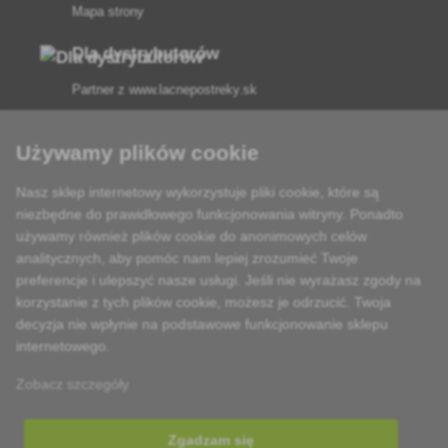
Mapa strony
Dla dystrybutorów
Partner z
www.lacnepostreky.sk
Używamy plików cookie
Nasz sklep internetowy wykorzystuje pliki cookie, które są
Zawsze służymy fachową poradą
niezbędne do prawidłowego funkcjonowania witryny. Ponadto
używamy również plików cookie do anonimowych celów
Reklamacje są rozpatrywane w ciągu 24 godzin
analitycznych, aby pomóc nam lepiej zrozumieć Twoje
preferencje i ulepszyć nasze usługi. Jeśli nie wyrażasz zgody na
85% towarów w magazynie
korzystanie z tych plików cookie, możesz je odrzucić. Twoja
decyzja nie wpłynie na podstawowe funkcjonowanie sklepu
Dostawa w ciągu 24 godzin od poniedziałku do piątku
internetowego.
Zobacz szczegóły
Zgadzam się