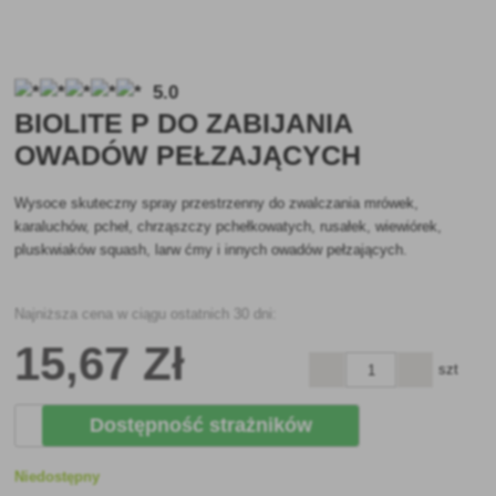
5.0
BIOLITE P DO ZABIJANIA
OWADÓW PEŁZAJĄCYCH
Wysoce skuteczny spray przestrzenny do zwalczania mrówek,
karaluchów, pcheł, chrząszczy pchełkowatych, rusałek, wiewiórek,
pluskwiaków squash, larw ćmy i innych owadów pełzających.
Najniższa cena w ciągu ostatnich 30 dni:
15
,67 Zł
szt
Dostępność strażników
Niedostępny