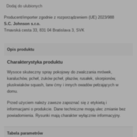
Dodaj do ulubionych
Producent/importer zgodnie z rozporządzeniem (UE) 2023/988
S.C. Johnson s.r.o.
Trnavská cesta 33, 831 04 Bratislava 3, SVK
Opis produktu
Charakterystyka produktu
Wysoce skuteczny spray pokojowy do zwalczania mrówek,
karaluchów, pcheł, żuków pcheł, płazów, rusałek, skorpionów,
pluskwiaków squash, larw ćmy i innych owadów pełzających w
domu.
Przed użyciem należy zawsze zapoznać się z etykietą i
informacjami o produkcie. Dane techniczne mogą ulec zmianie bez
powiadomienia. Rysunki mają charakter wyłącznie informacyjny.
Tabela parametrów