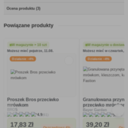
Ocena produktu (3)
Powiązane produkty
W magazynie > 10 szt
W magazynie u dostawc
Możesz mieć pojutrze, 11.08.
Możesz mieć w czwartek, 13
Działanie −4%
Działanie −4%
Proszek Bros przeciwko
Granulowana przynę
mrówkom
przeciwko mrówkom,
BROS
Bayer Garden
kleszczom, karaluch
(61)
(3)
4.9
5.0
17
,83 Zł
39
,20 Zł
Oszczędzasz 4%
Oszc