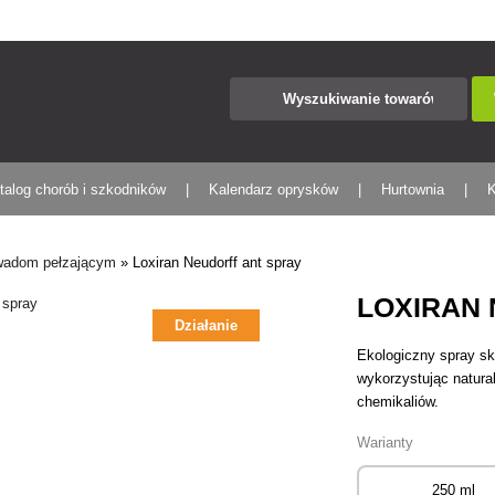
talog chorób i szkodników
Kalendarz oprysków
Hurtownia
K
owadom pełzającym
»
Loxiran Neudorff ant spray
LOXIRAN
Działanie
Ekologiczny spray sk
wykorzystując natural
chemikaliów.
Warianty
250 ml