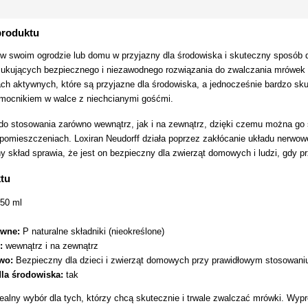
produktu
 swoim ogrodzie lub domu w przyjazny dla środowiska i skuteczny sposób dz
zukujących bezpiecznego i niezawodnego rozwiązania do zwalczania mrówek b
ach aktywnych, które są przyjazne dla środowiska, a jednocześnie bardzo sku
omocnikiem w walce z niechcianymi gośćmi.
 do stosowania zarówno wewnątrz, jak i na zewnątrz, dzięki czemu można go s
 pomieszczeniach. Loxiran Neudorff działa poprzez zakłócanie układu nerwow
ny skład sprawia, że jest on bezpieczny dla zwierząt domowych i ludzi, gdy p
tu
50 ml
ywne:
P naturalne składniki (nieokreślone)
:
wewnątrz i na zewnątrz
wo:
Bezpieczny dla dzieci i zwierząt domowych przy prawidłowym stosowani
dla środowiska:
tak
idealny wybór dla tych, którzy chcą skutecznie i trwale zwalczać mrówki. Wy