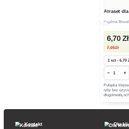
Atraset dla
Papírna Moud
6
,70 Zł
7
,05Zł
−
+
Pułapka klejow
ryby bez użyci
długotrwałą och
bezwonna, ide
dziećmi i zwi
Kontakt
Dla kl