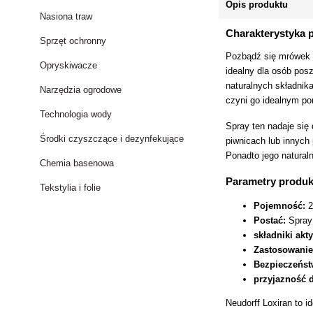
Opis produktu
Nasiona traw
Charakterystyka 
Sprzęt ochronny
Pozbądź się mrówek w
Opryskiwacze
idealny dla osób pos
naturalnych składnik
Narzędzia ogrodowe
czyni go idealnym p
Technologia wody
Spray ten nadaje się
Środki czyszczące i dezynfekujące
piwnicach lub innych
Ponadto jego natural
Chemia basenowa
Parametry produk
Tekstylia i folie
Pojemność:
2
Postać:
Spray
składniki akt
Zastosowanie
Bezpieczeńst
przyjazność 
Neudorff Loxiran to 