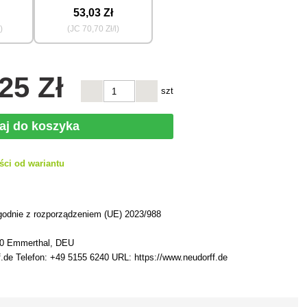
53
,03 Zł
)
(JC
70
,70 Zł/l)
,25 Zł
szt
aj do koszyka
ści od wariantu
h
godnie z rozporządzeniem (UE) 2023/988
60 Emmerthal, DEU
f.de Telefon: +49 5155 6240 URL: https://www.neudorff.de