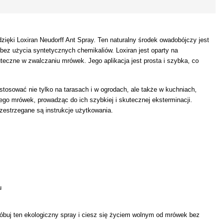
ięki Loxiran Neudorff Ant Spray. Ten naturalny środek owadobójczy jest
ez użycia syntetycznych chemikaliów. Loxiran jest oparty na
teczne w zwalczaniu mrówek. Jego aplikacja jest prosta i szybka, co
tosować nie tylko na tarasach i w ogrodach, ale także w kuchniach,
ego mrówek, prowadząc do ich szybkiej i skutecznej eksterminacji.
rzestrzegane są instrukcje użytkowania.
u
próbuj ten ekologiczny spray i ciesz się życiem wolnym od mrówek bez