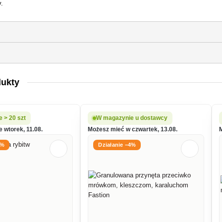
y.
dukty
 > 20 szt
W magazynie u dostawcy
 wtorek, 11.08.
Możesz mieć w czwartek, 13.08.
5%
Działanie −4%