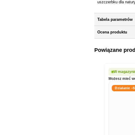
uszczerbku dla natur
Tabela parametrów
Ocena produktu
Powiązane pro
W magazynie
Możesz mieć we
Działanie −