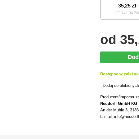
35
,25 Zł
(JC
141
,00 Zł/l
od
35
Dod
Dostępne w zależno
Dodaj do ulubionyc
Producent/importer z
Neudorff GmbH KG
An der Muhle 3, 318
E-mail: info@neudorf