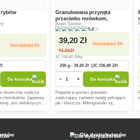
 rybitw
Granulowana przynęta
przeciwko mrówkom,
rý
Bayer Garden
kleszczom, karaluchom
(3)
5.0
Fastion
39
,20 Zł
Oszczędzasz 4%
Oszczędzasz 5%
41
,01Zł
JC
156
,80 Zł/kg
−
+
Do koszyka
Do koszyka
a skutecznie zwalcza
Preparat w postaci granulatu
a chemikaliów. Zapewnia
zwalczający zarówno owady pełzające,
ronę, jest nietoksyczna i
jak i kleszcze. Mikrogranulki są
alna do pomieszczeń z
skuteczne przez okres do 12 tygodni.
erzętami domowymi.
ientów
Dla dystrybutorów