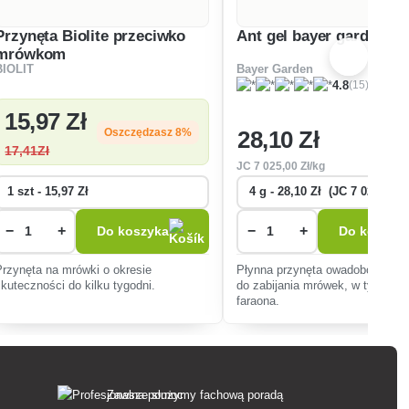
Przynęta Biolite przeciwko
Ant gel bayer garden
mrówkom
BIOLIT
Bayer Garden
(15)
4.8
15
,97 Zł
28
,10 Zł
Oszczędzasz 8%
17
,41Zł
JC
7 025
,00 Zł/kg
−
+
−
+
Do koszyka
Do koszyk
Przynęta na mrówki o okresie
Płynna przynęta owadobójcza w
skuteczności do kilku tygodni.
do zabijania mrówek, w tym mr
faraona.
Zawsze służymy fachową poradą