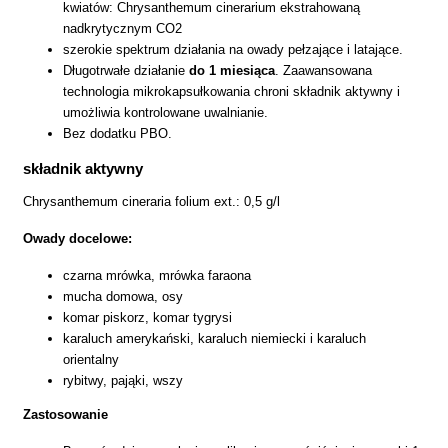
kwiatów: Chrysanthemum cinerarium ekstrahowaną
nadkrytycznym CO2
szerokie spektrum działania na owady pełzające i latające.
Długotrwałe działanie
do 1 miesiąca
. Zaawansowana
technologia mikrokapsułkowania chroni składnik aktywny i
umożliwia kontrolowane uwalnianie.
Bez dodatku PBO.
składnik aktywny
Chrysanthemum cineraria folium ext.: 0,5 g/l
Owady docelowe:
czarna mrówka, mrówka faraona
mucha domowa, osy
komar piskorz, komar tygrysi
karaluch amerykański, karaluch niemiecki i karaluch
orientalny
rybitwy, pająki, wszy
Zastosowanie