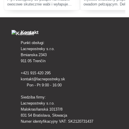
owocowe skutecznie wabi i wyłapuje
owadom pełzającym. Deltas
muszki owocowe. Wykonany z
zastępuje popularną K-Othr
naturalnych, nietoksycznych składników,
jest bezpieczny zarówno dla ludzi, jak i
zwierząt, ide
Kontakt
Punkt obsługi:
Lacnepostreky s.r.o.
Brnianska 2343
911 05 Trenčín
+421 915 420 295
kontakt@lacnepostreky.sk
Pon - Pt 9:00 - 16:00
Siedziba firmy:
Lacnepostreky s.r.o.
Malokrasňanská 10137/8
831 54 Bratislava, Słowacja
Numer identyfikacyjny VAT: SK2120731437