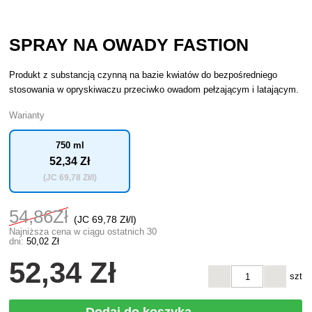
SPRAY NA OWADY FASTION
Produkt z substancją czynną na bazie kwiatów do bezpośredniego
stosowania w opryskiwaczu przeciwko owadom pełzającym i latającym.
Warianty
750 ml
52
,34 Zł
(JC
69
,78 Zł/l)
54
,86Zł
(JC
69
,78 Zł/l)
Najniższa cena w ciągu ostatnich 30
dni:
50
,02 Zł
52
,34 Zł
szt