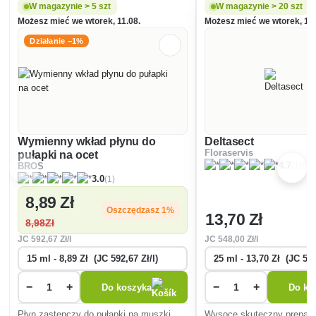
W magazynie > 5 szt
W magazynie > 20 szt
Możesz mieć we wtorek, 11.08.
Możesz mieć we wtorek, 11.
Działanie −1%
Wymienny wkład płynu do
Deltasect
Floraservis
pułapki na ocet
(16)
4.7
BROS
(1)
3.0
8
,89 Zł
Oszczędzasz 1%
13
,70 Zł
8
,98Zł
JC
592
,67 Zł/l
JC
548
,00 Zł/l
−
+
−
+
Do koszyka
Do ko
Płyn zastępczy do pułapki na muszki
Wysoce skuteczny prepara