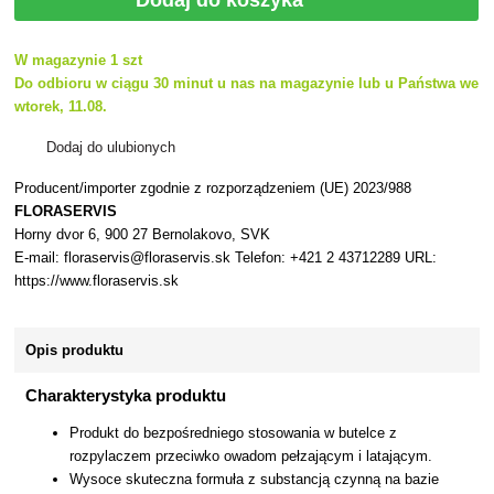
Dodaj do koszyka
W magazynie 1 szt
Do odbioru w ciągu 30 minut u nas na magazynie lub u Państwa we
wtorek, 11.08.
Dodaj do ulubionych
Producent/importer zgodnie z rozporządzeniem (UE) 2023/988
FLORASERVIS
Horny dvor 6, 900 27 Bernolakovo, SVK
E-mail: floraservis@floraservis.sk Telefon: +421 2 43712289 URL:
https://www.floraservis.sk
Opis produktu
Charakterystyka produktu
Produkt do bezpośredniego stosowania w butelce z
rozpylaczem przeciwko owadom pełzającym i latającym.
Wysoce skuteczna formuła z substancją czynną na bazie