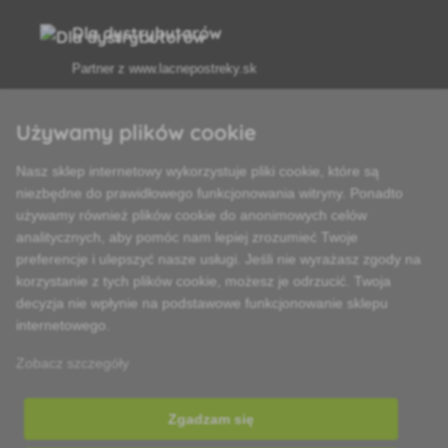
Dla dystrybutorów
Partner z
www.lacnepostreky.sk
Używamy plików cookie
Nasz sklep internetowy wykorzystuje pliki cookie, które są
Zawsze służymy fachową poradą
niezbędne do prawidłowego funkcjonowania witryny. Ponadto
używamy również plików cookie do anonimowych celów
Reklamacje są rozpatrywane w ciągu 24 godzin
analitycznych, aby pomóc nam lepiej zrozumieć Twoje
preferencje i ulepszyć nasze usługi. Jeśli nie wyrażasz zgody na
85% towarów w magazynie
korzystanie z tych plików cookie, możesz je odrzucić. Twoja
decyzja nie wpłynie na podstawowe funkcjonowanie sklepu
Dostawa w ciągu 24 godzin od poniedziałku do piątku
internetowego.
Zobacz szczegóły
Zgadzam się