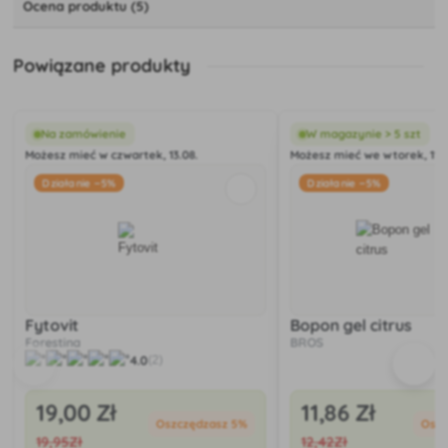
Ocena produktu (5)
Powiązane produkty
Na zamówienie
W magazynie > 5 szt
Możesz mieć w czwartek, 13.08.
Możesz mieć we wtorek, 11.0
Działanie −5%
Działanie −5%
Fytovit
Bopon gel citrus
Forestina
BROS
4.0
(2)
19
,00 Zł
11
,86 Zł
Oszczędzasz 5%
Oszc
19
,95Zł
12
,42Zł