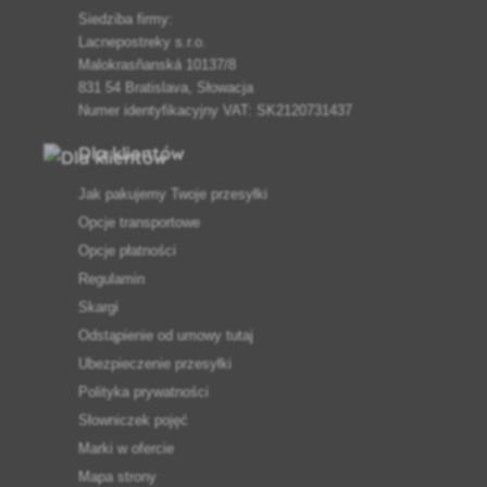
Siedziba firmy:
Lacnepostreky s.r.o.
Malokrasňanská 10137/8
831 54 Bratislava, Słowacja
Numer identyfikacyjny VAT: SK2120731437
Dla klientów
Jak pakujemy Twoje przesyłki
Opcje transportowe
Opcje płatności
Regulamin
Skargi
Odstąpienie od umowy tutaj
Ubezpieczenie przesyłki
Polityka prywatności
Słowniczek pojęć
Marki w ofercie
Mapa strony