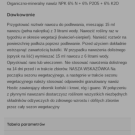
Organiczno-mineralny nawóz NPK 6% N + 6% P2O5 + 6% K2O
Dawkowanie
Przygotować roztwór nawozu do podlewania, mieszając 15 ml
nawozu (pełna nakrętka) z 3 litrami wody. Nawozić rośliny raz w
tygodniu w okresie wegetacji (kwiecień-sierpień). Nanieść roztwór na
powierzchnię podłoża poprzez podlewanie. Przed użyciem dokładnie
wstrząsnąć zawartością butelki. W przypadku nawożenia dolistnego
(oprysk na liść) wymieszać 15 ml nawozu z 6 litrami wody.
Opryskiwać rano lub wieczorem. Nie stosować nawożenia dolistnego
na 14 dni przed i w trakcie zbiorów. NASZA WSKAZÓWKA Na
początku sezonu wegetacyjnego, a następnie w trakcie sezonu
wegetacyjnego należy stosować odpowiedni granulowany nawóz
Hostic zawierający obornik koński i krowi, róg i guano. W połączeniu
z płynnymi nawozami dostarczysz roślinom wszystkich niezbędnych
składników odżywczych do zdrowego wzrostu i obfitych zbiorów
przez cały sezon wegetacyjny
Tabela parametrów