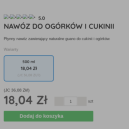
5.0
NAWÓZ DO OGÓRKÓW I CUKINII
Płynny nawóz zawierający naturalne guano do cukinii i ogórków.
Warianty
500 ml
18
,04 Zł
(JC
36
,08 Zł/l)
(JC
36
,08 Zł/l)
18
,04 Zł
szt
Dodaj do koszyka