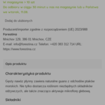
W magazynie > 10 szt
Do odbioru w ciągu 30 minut u nas na magazynie lub u Państwa
we wtorek, 11.08.
Dodaj do ulubionych
Producent/importer zgodnie z rozporządzeniem (UE) 2023/988
Forestina
Mnichov 129, 386 01 Mnichov, CZE
E-mail: info@forestina.cz Telefon: +420 383 312 714 URL:
https://www.forestina.cz
Opis produktu
Charakterystyka produktu
Gęsty nawóz płynny zawiera naturalne guano z odchodów ptaków
morskich. Nie tylko dostarcza roślinom niezbędnych składników
odżywczych, ale także znacząco aktywuje mikroflorę glebową.
Składniki