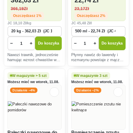
366
,19Zł
23
,17Zł
Oszczędzasz 1%
Oszczędzasz 2%
JC
18
,10 Zł/kg
JC
45
,48 Zł/l
−
+
−
+
Do koszyka
Do koszyka
Nawozi trawnik, jednocześnie
Płynny nawóz do lawendy i
hamując wzrost chwastów w
rozmarynu powstaje z mączki
trawniku. Nie jest skuteczny w
zwierzęcej, łupin kakaowych i
zwalczaniu chwastów pylistych
jest wzbogacony o wodorosty.
i 1-kłosowych.
W magazynie > 5 szt
W magazynie 3 szt
Możesz mieć we wtorek, 11.08.
Możesz mieć we wtorek, 11.08.
Działanie −4%
Działanie −2%
Pałeczki nawozowe do
Pomieszczenie zrzutu