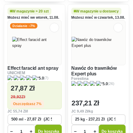
obiegu hydromasażu.
stabilizowanym azotem
zaopatruje trawnik w składniki
pokarmowe przez 4-6 tygodni.
W magazynie > 20 szt
W magazynie u dostawcy
Możesz mieć we wtorek, 11.08.
Możesz mieć w czwartek, 13.08.
Działanie −7%
Effect faracid ant spray
Nawóz do trawników
UNICHEM
Expert plus
(7)
5.0
Forestina
(26)
5.0
27
,87 Zł
29
,92Zł
237
,21 Zł
Oszczędzasz 7%
JC
55
,74 Zł/l
JC
9
,49 Zł/kg
−
+
−
+
Do koszyka
Do koszyka