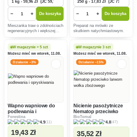
−
+
−
+
Do koszyka
Do koszyka
Mieszanka traw o zdolnościach
Preparat na mrówki ze
regeneracyjnych i większej
skutkiem natychmiastowym.
tolerancji na obciążenia.
Mieszanka może być
stosowana do różnych celów,
W magazynie > 5 szt
W magazynie 3 szt
np. na trawnikach, lokalnych
Możesz mieć we wtorek, 11.08.
Możesz mieć we wtorek, 11.08.
boiskach piłkarskich czy w
park
Działanie −3%
Działanie −15%
Wapno wapniowe do
Nicienie pasożytnicze
podlewania i
Nematop przeciwko
Forestina
BioTomal
opryskiwania
larwom wołka
(11)
(47)
4.9
4.8
zbożowego
19
,43 Zł
35
,52 Zł