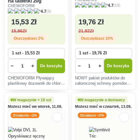
na tabletki 20g
(19)
4.7
CHEMOFORM
(3)
4.7
15
,53 Zł
19
,76 Zł
15
,86Zł
21
,92Zł
Oszczędzasz 2%
Oszczędzasz 10%
−
+
−
+
Do koszyka
Do koszyka
CHEMOFORM Pływający
NOWY pakiet produktów do
plastikowy dozownik do chloru
całorocznej ochrony pomidora
lub wielofunkcyjnych tabletek
przed chorobami grzybowymi.
basenowych.
W magazynie > 10 szt
W magazynie u dostawcy
Możesz mieć we wtorek, 11.08.
Możesz mieć w czwartek, 13.08.
Działanie −2%
Działanie −3%