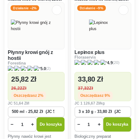
Działanie −2%
Działanie −9%
Płynny krowi gnój z
Lepinox plus
Floraservis
hostii
(20)
4.9
Forestina
(2)
5.0
25
,82 Zł
33
,80 Zł
26
,22Zł
37
,32Zł
Oszczędzasz 2%
Oszczędzasz 9%
JC
51
,64 Zł/l
JC
1 126
,67 Zł/kg
−
+
−
+
Do koszyka
Do koszyka
Płynny nawóz krowi jest
Biologiczny preparat