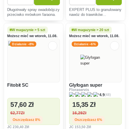
Długotrwały spray owadobójczy
EXPERT PLUS to granulowany
przeciwko mrówkom faraona.
nawóz do trawników
zawierający niezbędne
składniki pokarmowe azot,
fosfor, potas w
W magazynie > 5 szt
W magazynie > 20 szt
zrównoważonych
Możesz mieć we wtorek, 11.08.
Możesz mieć we wtorek, 11.08.
proporcjach.Jednocześnie
zawiera magnez w postaci
Działanie −8%
Działanie −6%
siarki.Nawóz ten
Fitobit SC
Glyfogan super
Floraservis
(48)
4.9
57
,60 Zł
15
,35 Zł
62
,77Zł
16
,29Zł
Oszczędzasz 8%
Oszczędzasz 6%
JC
230
,40 Zł/l
JC
153
,50 Zł/l