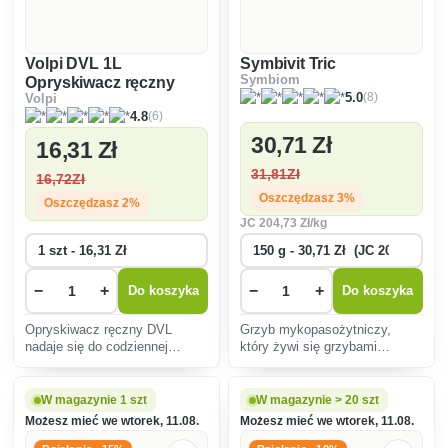
Volpi DVL 1L
Symbivit Tric
Symbiom
Opryskiwacz ręczny
(8)
5.0
Volpi
(6)
4.8
30
,71 Zł
16
,31 Zł
31
,81Zł
16
,72Zł
Oszczędzasz 3%
Oszczędzasz 2%
JC
204
,73 Zł/kg
−
+
−
+
Do koszyka
Do koszyka
Opryskiwacz ręczny DVL
Grzyb mykopasożytniczy,
nadaje się do codziennej
który żywi się grzybami
domowej pielęgnacji roślin
patogenicznymi. Dlatego
doniczkowych w
rośliny traktowane tym
pomieszczeniach.
produktem nie cierpią z
W magazynie 1 szt
W magazynie > 20 szt
powodu takich problemów jak
Możesz mieć we wtorek, 11.08.
Możesz mieć we wtorek, 11.08.
rdze, smugi, mączniaki, gnicie,