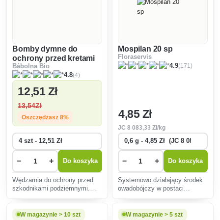
Bomby dymne do
Mospilan 20 sp
Floraservis
ochrony przed kretami
(171)
4.9
Bábolna Bio
(4)
4.8
12
,51 Zł
13
,54Zł
4
,85 Zł
Oszczędzasz 8%
JC
8 083
,33 Zł/kg
−
+
−
+
Do koszyka
Do koszyka
Wędzarnia do ochrony przed
Systemowo działający środek
szkodnikami podziemnymi.
owadobójczy w postaci
Odstraszacz gryzoni z efektem
proszku rozpuszczalnego w
gazowym w postaci bomby
wodzie o szerokim spektrum
dymnej.
działania.
W magazynie > 10 szt
W magazynie > 5 szt