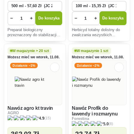
−
+
−
+
Do koszyka
Do koszyka
Preparat biologiczny
Herbicyd totalny dolistny do
przeznaczony do stabilizacji
zwalczania wszystkich
środowiska wzrostu roślin.
chwastów , szczególnie przed
Aktywuje naturalne
planowaną rekultywacją i
mechanizmy obronne roślin
zakładaniem nowych użytków
W magazynie > 20 szt
W magazynie 1 szt
przed szkodnikami żrącymi i
zielonych.
Możesz mieć we wtorek, 11.08.
Możesz mieć we wtorek, 11.08.
ssakami, promuje ich witalność
i odpornoś�
Działanie −1%
Działanie −2%
Nawóz agro kt travin
Nawóz Profík do
AGRO
lawendy i rozmarynu
(15)
4.9
Forestina
(8)
5.0
362
,03 Zł
22
,74 Zł