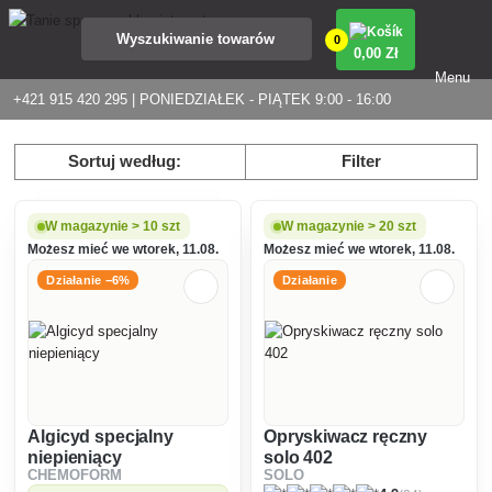
0
0
,00 Zł
Menu
+421 915 420 295 | PONIEDZIAŁEK - PIĄTEK 9:00 - 16:00
Sortuj według:
Filter
W magazynie > 10 szt
W magazynie > 20 szt
Możesz mieć we wtorek, 11.08.
Możesz mieć we wtorek, 11.08.
Działanie −6%
Działanie
Algicyd specjalny
Opryskiwacz ręczny
niepieniący
solo 402
CHEMOFORM
SOLO