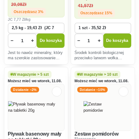
20
,08Zł
41
,57Zł
Oszczędzasz 3%
Oszczędzasz 15%
JC
7
,77 Zł/kg
−
+
−
+
Do koszyka
Do koszyka
Jest to nawóz mineralny, który
Środek kontroli biologicznej
ma szerokie zastosowanie
przeciwko larwom wołka
zarówno w ogrodzie jak i w
zbożowego.
produkcji rolnej. Jest typowym
nawozem "dolistnym" o
W magazynie > 5 szt
W magazynie > 10 szt
szybkim działaniu.
Możesz mieć we wtorek, 11.08.
Możesz mieć we wtorek, 11.08.
Działanie −2%
Działanie −10%
Pływak basenowy mały
Zestaw pomidorów
Floraservis