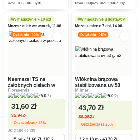
czysto naturalnym,
owadobójczy przeznaczony do
organicznym nawozem do
zwalczania gąsienic
uniwersalnego zastosowania w
szkodliwych motyli
całym ogrodzie do kwiatów i
atakujących drzewa owocowe i
W magazynie > 10 szt
W magazynie u dostawcy
roślin ozdobnych, ale przede
ozdobne, winorośl, uprawy
Możesz mieć we wtorek, 11.08.
Możesz mieć o 7 dni, 14.08.
wszystkim do zdrowego
polowe, warzywa, truskawki i
odżywiania owoców i
bukszpan.
Działanie −12%
Działanie −25%
Neemazal TS na
Włóknina brązowa
żałobnych ciałach w
stabilizowana uv 50
Floraservis
Milmar
podłożu
g/m2
(5)
(2)
5.0
5.0
31
,60 Zł
43
,70 Zł
35
,94Zł
58
,25Zł
Oszczędzasz 12%
Oszczędzasz 25%
JC
2 106
,66 Zł/l