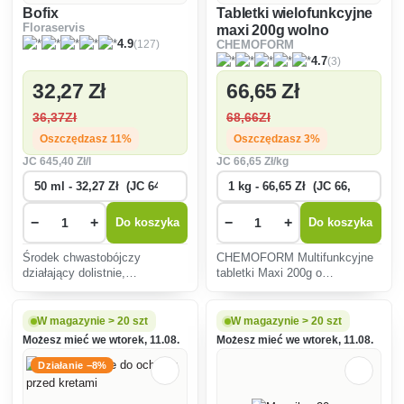
Bofix
Tabletki wielofunkcyjne
Floraservis
maxi 200g wolno
(127)
4.9
CHEMOFORM
rozpuszczające się
(3)
4.7
32
,27 Zł
66
,65 Zł
36
,37Zł
68
,66Zł
Oszczędzasz 11%
Oszczędzasz 3%
JC
645
,40 Zł/l
JC
66
,65 Zł/kg
−
+
−
+
Do koszyka
Do koszyka
Środek chwastobójczy
CHEMOFORM Multifunkcyjne
działający dolistnie,
tabletki Maxi 200g o
przeznaczony do zwalczania
wielokrotnym działaniu
odpornych chwastów
przeznaczone do
dwuliściennych, zwłaszcza
komfortowego utrzymania
W magazynie > 20 szt
W magazynie > 20 szt
stokłosy i mniszka lekarskiego
wody basenowej.
Możesz mieć we wtorek, 11.08.
Możesz mieć we wtorek, 11.08.
w trawach nasiennych, w nowo
zakładanych i st
Działanie −8%