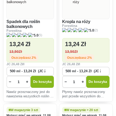
Spadek dla roślin
Kropla na róży
Forestina
balkonowych
(2)
5.0
Forestina
(5)
5.0
13
,24 Zł
13
,24 Zł
13
,50Zł
13
,50Zł
Oszczędzasz 2%
Oszczędzasz 2%
JC
26
,48 Zł/l
JC
26
,48 Zł/l
−
+
−
+
Do koszyka
Do koszyka
Nawóz przeznaczony jest do
Płynny nawóz przeznaczony
nawożenia wszystkich roślin i
jest przede wszystkim do
kwiatów ozdobnych.
nawożenia wszystkich
rodzajów róż, ale nadaje się
również do nawożenia innych
W magazynie 3 szt
W magazynie > 20 szt
kwiatów ogrodowych.
Możesz mieć we wtorek, 11.08.
Możesz mieć we wtorek, 11.08.