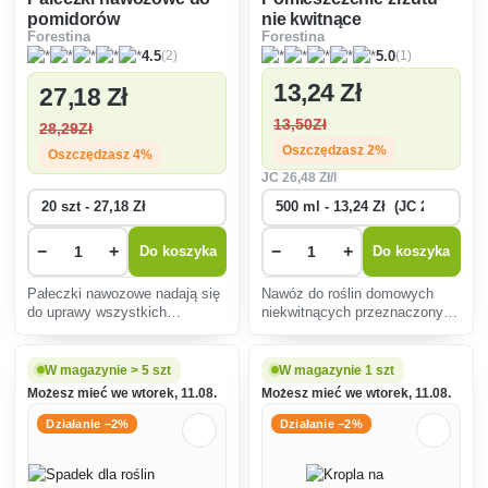
pomidorów
nie kwitnące
Forestina
Forestina
(2)
(1)
4.5
5.0
13
,24 Zł
27
,18 Zł
13
,50Zł
28
,29Zł
Oszczędzasz 2%
Oszczędzasz 4%
JC
26
,48 Zł/l
−
+
−
+
Do koszyka
Do koszyka
Pałeczki nawozowe nadają się
Nawóz do roślin domowych
do uprawy wszystkich
niekwitnących przeznaczony
gatunków pomidorów, papryki i
jest do nawożenia wszystkich
ogórków. Są idealnym źródłem
roślin ozdobnych
materii organicznej i
posiadających liście.
W magazynie > 5 szt
W magazynie 1 szt
składników odżywczych
Możesz mieć we wtorek, 11.08.
Możesz mieć we wtorek, 11.08.
potrzebnych do harmonijnego
rozwo
Działanie −2%
Działanie −2%