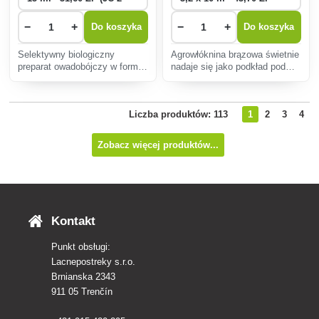
−
+
−
+
Do koszyka
Do koszyka
Selektywny biologiczny
Agrowłóknina brązowa świetnie
preparat owadobójczy w formie
nadaje się jako podkład pod
koncentratu przeznaczony do
korę, zapobiega wzrostowi
ochrony roślin, w
chwastów i nadmiernemu
szczególności zgnilizny w
parowaniu z gleby.Gramatura
Liczba produktów: 113
1
2
3
4
podłożu roślin ozdobnych.
50g/m2.
Zobacz więcej produktów...
Kontakt
Punkt obsługi:
Lacnepostreky s.r.o.
Brnianska 2343
911 05 Trenčín