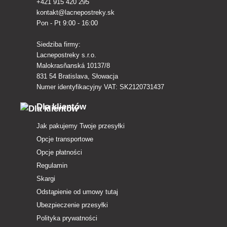
+421 915 420 295
kontakt@lacnepostreky.sk
Pon - Pt 9:00 - 16:00
Siedziba firmy:
Lacnepostreky s.r.o.
Malokrasňanská 10137/8
831 54 Bratislava, Słowacja
Numer identyfikacyjny VAT: SK2120731437
Dla klientów
Jak pakujemy Twoje przesyłki
Opcje transportowe
Opcje płatności
Regulamin
Skargi
Odstąpienie od umowy tutaj
Ubezpieczenie przesyłki
Polityka prywatności