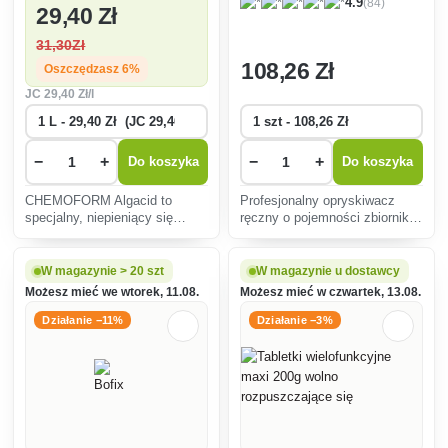
(84)
4.9
29
,40 Zł
31
,30Zł
108
,26 Zł
Oszczędzasz 6%
JC
29
,40 Zł/l
−
+
−
+
Do koszyka
Do koszyka
CHEMOFORM Algacid to
Profesjonalny opryskiwacz
specjalny, niepieniący się
ręczny o pojemności zbiornika
środek do usuwania glonów w
2 litrów.
basenach.
W magazynie > 20 szt
W magazynie u dostawcy
Możesz mieć we wtorek, 11.08.
Możesz mieć w czwartek, 13.08.
Działanie −11%
Działanie −3%