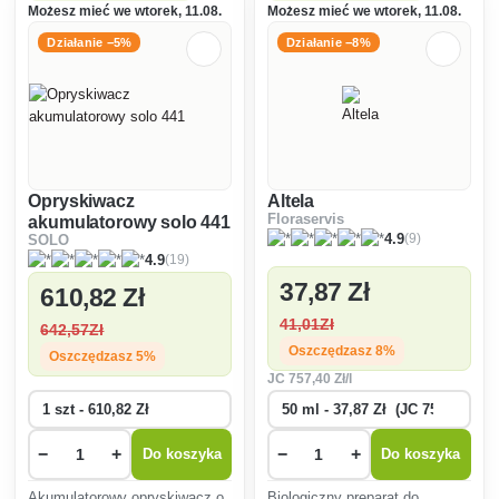
Możesz mieć we wtorek, 11.08.
Możesz mieć we wtorek, 11.08.
Działanie −5%
Działanie −8%
Opryskiwacz
Altela
Floraservis
akumulatorowy solo 441
(9)
4.9
SOLO
(19)
4.9
37
,87 Zł
610
,82 Zł
41
,01Zł
642
,57Zł
Oszczędzasz 8%
Oszczędzasz 5%
JC
757
,40 Zł/l
−
+
−
+
Do koszyka
Do koszyka
Akumulatorowy opryskiwacz o
Biologiczny preparat do