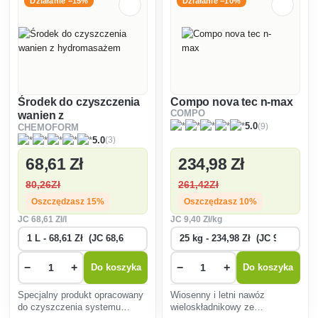
plamy i parch
Działanie −15%
Działanie −10%
Środek do czyszczenia
Compo nova tec n-max
COMPO
wanien z
(9)
5.0
CHEMOFORM
hydromasażem
(3)
5.0
68
,61 Zł
234
,98 Zł
80
,26Zł
261
,42Zł
Oszczędzasz 15%
Oszczędzasz 10%
JC
68
,61 Zł/l
JC
9
,40 Zł/kg
−
+
−
+
Do koszyka
Do koszyka
Specjalny produkt opracowany
Wiosenny i letni nawóz
do czyszczenia systemu
wieloskładnikowy ze