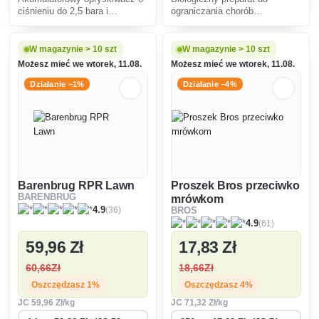
ciśnieniu do 2,5 bara i
ograniczania chorób
objętości napełniania 16 litrów.
grzybowych (grzyba, parcha)
Idealny do szklarni i
ziemniaków, pomidorów,
pomieszczeń zamkniętych,
truskawek, warzyw, drzew
W magazynie > 10 szt
W magazynie > 10 szt
pozwala na nawet 5 godzin
owocowych i winorośli.
Możesz mieć we wtorek, 11.08.
Możesz mieć we wtorek, 11.08.
ciągłej pracy.
Działanie −1%
Działanie −4%
Barenbrug RPR Lawn
Proszek Bros przeciwko
BARENBRUG
mrówkom
(36)
4.9
BROS
(61)
4.9
59
,96 Zł
17
,83 Zł
60
,66Zł
18
,66Zł
Oszczędzasz 1%
Oszczędzasz 4%
JC
59
,96 Zł/kg
JC
71
,32 Zł/kg