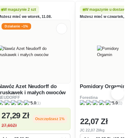
W magazynie 2 szt
W magazynie u dostawcy
Możesz mieć we wtorek, 11.08.
Możesz mieć w czwartek, 13.08.
Działanie −1%
Nawóz Azet Neudorff do
Pomidory Orgamin
truskawek i małych owoców
NEUDORFF
Forestina
(1)
(1)
5.0
5.0
27
,29 Zł
22
,07 Zł
Oszczędzasz 1%
27
,60Zł
JC
22
,07 Zł/kg