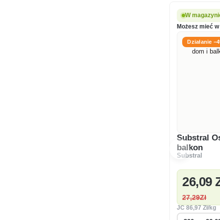
W magazyni
Możesz mieć w 
Działanie −
Substral O
balkon
Substral
26
,09 
27
,29Zł
JC
86
,97 Zł/kg