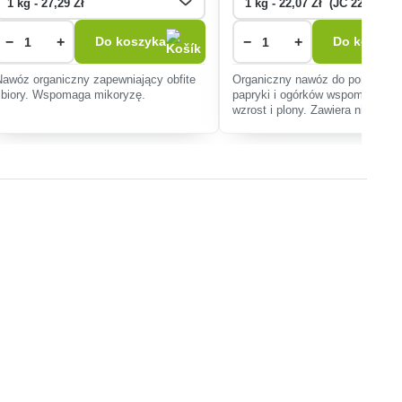
−
+
−
+
Do koszyka
Do koszyk
Nawóz organiczny zapewniający obfite
Organiczny nawóz do pomidorów
zbiory. Wspomaga mikoryzę.
papryki i ogórków wspomaga zd
wzrost i plony. Zawiera niezbęd
składniki odżywcze i pierwiastki
śladowe, organicznie poprawia gl
odporność roślin.