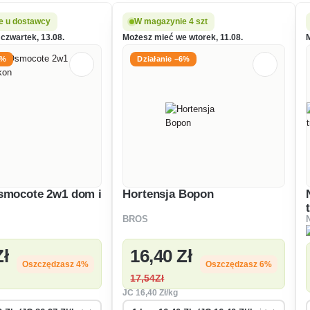
e u dostawcy
W magazynie 4 szt
czwartek, 13.08.
Możesz mieć we wtorek, 11.08.
4%
Działanie −6%
smocote 2w1 dom i
Hortensja Bopon
BROS
Zł
16
,40 Zł
Oszczędzasz 4%
Oszczędzasz 6%
17
,54Zł
JC
16
,40 Zł/kg