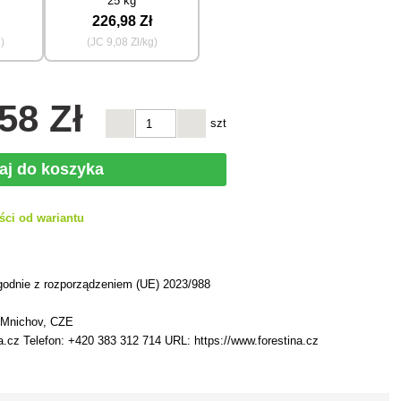
25 kg
226
,98 Zł
)
(JC
9
,08 Zł/kg)
,58 Zł
szt
aj do koszyka
ści od wariantu
h
godnie z rozporządzeniem (UE) 2023/988
 Mnichov, CZE
a.cz Telefon: +420 383 312 714 URL: https://www.forestina.cz