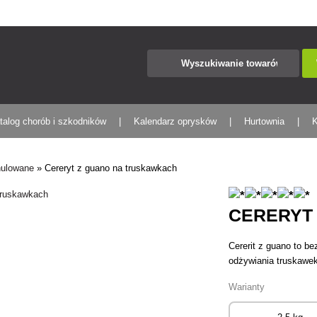
talog chorób i szkodników
Kalendarz oprysków
Hurtownia
K
nulowane
»
Cereryt z guano na truskawkach
CERERYT
Cererit z guano to 
odżywiania truskawek
Warianty