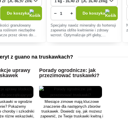
−
+
Do koszyka
Do koszyka
akości granulowany
Specjalny nawóz mineralny do hortensji
a roślinom niezbędne
zapewnia obfite kwitnienie i zdrowy
wcze przez okres do
wzrost. Optymalizuje pH gleby,
cy, sprzyjając obfitemu
wspomaga wybarwienie kwiatów i jest
drowemu wzrostowi roślin
idealny dla roślin kwasolubnych.
eryt z guano na truskawkach?
ukcje uprawy
Porady ogrodnicze: jak
uskawek
przezimować truskawki?
cych
ruskawki w ogrodzie
Miesiące zimowe mają kluczowe
konie? Pokażemy
znaczenie dla następnych zbiorów
e choroby i szkodniki
truskawek. Dowiedz się, jak możesz
kże różne wskazówki,
zapewnić, że Twoje truskawki kwitną i
ować zbiory. Metoda
owocują w najlepszym wydaniu.
 odmiany i inne