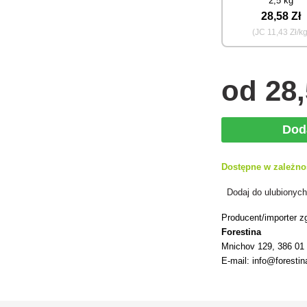
2,5 kg
28
,58 Zł
(JC
11
,43 Zł/kg
od
28
Dod
Dostępne w zależno
Dodaj do ulubionyc
Producent/importer z
Forestina
Mnichov 129, 386 01
E-mail: info@forestin