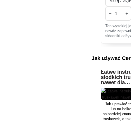
−
+
Ten wysokiej j
nawóz zapewni
składniki odży
sześciu miesię
kwitnieniu i z
domowych i b
Jak używać Cer
Łatwe instr
słodkich tr
nawet dla
początkują
Jak uprawiać t
lub na bal
najbardziej znan
truskawek, a ta
jak zmaksymaliz
nawożenia,