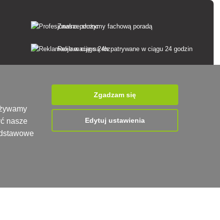
Zawsze służymy fachową poradą
Reklamacje są rozpatrywane w ciągu 24 godzin
85% towarów w magazynie
Dostawa w ciągu 24 godzin od poniedziałku do
Zgadzam się
piątku
 używamy
Edytuj ustawienia
yć nasze
podstawowe