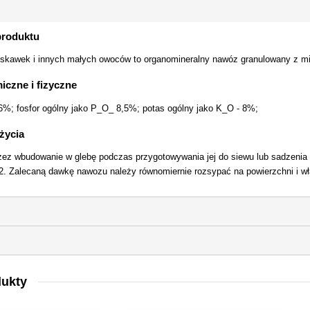
produktu
ruskawek i innych małych owoców to organomineralny nawóz granulowany z m
iczne i fizyczne
 6%; fosfor ogólny jako P_O_ 8,5%; potas ogólny jako K_O - 8%;
życia
zez wbudowanie w glebę podczas przygotowywania jej do siewu lub sadzenia
2. Zalecaną dawkę nawozu należy równomiernie rozsypać na powierzchni i w
dukty