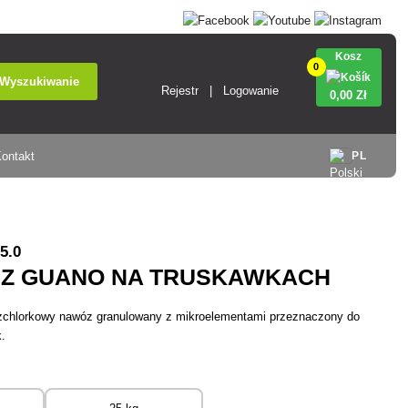
Kosz
0
Wyszukiwanie
Rejestr
Logowanie
0
,00 Zł
ontakt
PL
5.0
 Z GUANO NA TRUSKAWKACH
bezchlorkowy nawóz granulowany z mikroelementami przeznaczony do
.