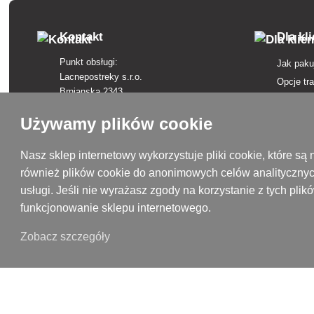
inf
Kontakt
Dla kl
Punkt obsługi:
Jak paku
Lacnepostreky s.r.o.
Opcje tr
Brnianska 2343
Opcje pł
911 05 Trenčín
Regulam
Używamy plików cookie
+421 915 420 295
Skargi
kontakt@lacnepostreky.sk
Odstąpie
Nasz sklep internetowy wykorzystuje pliki cookie, które 
Pon - Pt 9:00 - 16:00
również plików cookie do anonimowych celów analitycznyc
Ubezpiec
usługi. Jeśli nie wyrażasz zgody na korzystanie z tych pl
Polityka
Siedziba firmy:
funkcjonowanie sklepu internetowego.
Lacnepostreky s.r.o.
Słownicz
Malokrasňanská 10137/8
Marki w 
Zobacz szczegóły
831 54 Bratislava, Słowacja
Mapa str
Numer identyfikacyjny VAT: SK2120731437