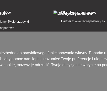
ormacje.
ientów
Dla dystrybutorów
Partner z
www.lacnepostreky.sk
jemy Twoje przesyłki
ansportowe
atności
in
nie od umowy tutaj
są niezbędne do prawidłowego funkcjonowania witryny. Ponadto
h, aby pomóc nam lepiej zrozumieć Twoje preferencje i ulepsz
zenie przesyłki
ików cookie, możesz je odrzucić. Twoja decyzja nie wpłynie na 
 prywatności
ek pojęć
ofercie
ony