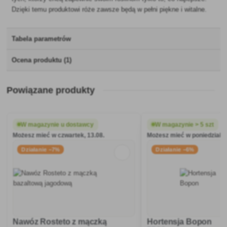
Dzięki temu produktowi róże zawsze będą w pełni piękne i witalne.
Tabela parametrów
Ocena produktu (1)
Powiązane produkty
W magazynie u dostawcy
W magazynie > 5 szt
Możesz mieć w czwartek, 13.08.
Możesz mieć w poniedziałek
Działanie −7%
Działanie −6%
Nawóz Rosteto z mączką
Hortensja Bopon