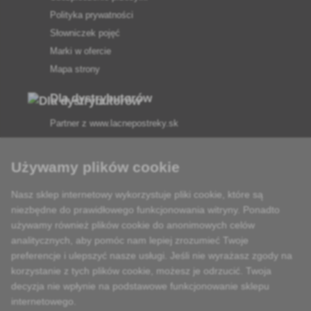
Polityka prywatności
Słowniczek pojęć
Marki w ofercie
Mapa strony
Dla dystrybutorów
Partner z
www.lacnepostreky.sk
Używamy plików cookie
Nasz sklep internetowy wykorzystuje pliki cookie, które są
Zawsze służymy fachową poradą
niezbędne do prawidłowego funkcjonowania witryny. Ponadto
używamy również plików cookie do anonimowych celów
Reklamacje są rozpatrywane w ciągu 24 godzin
analitycznych, aby pomóc nam lepiej zrozumieć Twoje
preferencje i ulepszyć nasze usługi. Jeśli nie wyrażasz zgody na
85% towarów w magazynie
korzystanie z tych plików cookie, możesz je odrzucić. Twoja
decyzja nie wpłynie na podstawowe funkcjonowanie sklepu
Dostawa w ciągu 24 godzin od poniedziałku do piątku
internetowego.