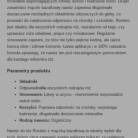
minerałów wspomagających zdrowy wzrost i kwitnienie roślin. Dzięki
zawartości mączki bazaltowej nawóz zapewnia długotrwałe
dostarczanie niezbędnych składników odżywczych do gleby, co
prowadzi do zwiększenia odporności na choroby i szkodniki. Rosteto
jest idealny dla wszystkich rodzajów róż, niezależnie od tego, czy
uprawiasz róże rabatowe, pnące czy miniaturowe. Regularne
stosowanie zapewni, że róże nie tylko pięknie kwitną, ale także
tworzą silne i zdrowe korzenie. Łatwa aplikacja i w 100% naturalna
formuła sprawiają, że nawóz ten jest niezastąpionym pomocnikiem
dla każdego miłośnika róż.
Parametry produktu
Składniki
Odpowiedni
dla
wszystkich rodzajów róż
Stosowanie:
Łatwy w użyciu - równomiernie rozprowadzić
wokół roślin
Korzyści:
Poprawia odporność na choroby, wspomaga
kwitnienie, długotrwałe dostarczanie minerałów
Rodzaj nawozu:
Organiczny
Nawóz do róż Rosteto z mączką bazaltową to idealny wybór dla
tych, którzy chcą zapewnić swoim roślinom tylko to, co najlepsze.