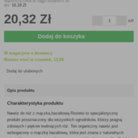
Najniższa cena w ciągu ostatnich 30
dni:
16
,19 Zł
20
,32 Zł
szt
Dodaj do koszyka
W magazynie u dostawcy
Możesz mieć w czwartek, 13.08.
Dodaj do ulubionych
Opis produktu
Charakterystyka produktu
Nawóz do róż z mączką bazaltową Rosteto to specjalistyczny
produkt przeznaczony dla wszystkich ogrodników, którzy pragną
zdrowych i pięknie kwitnących róż. Ten organiczny nawóz jest
wzbogacony o mączkę bazaltową, która jest znana z naturalnych