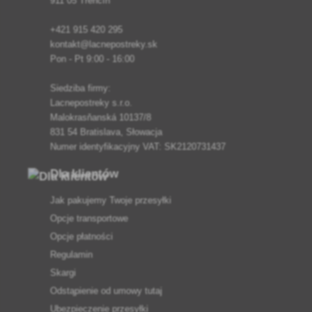
911 05 Trenčín
+421 915 420 295
kontakt@lacnepostreky.sk
Pon - Pt 9:00 - 16:00
Siedziba firmy:
Lacnepostreky s.r.o.
Malokrasňanská 10137/8
831 54 Bratislava, Słowacja
Numer identyfikacyjny VAT: SK2120731437
Dla klientów
Jak pakujemy Twoje przesyłki
Opcje transportowe
Opcje płatności
Regulamin
Skargi
Odstąpienie od umowy tutaj
Ubezpieczenie przesyłki