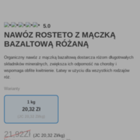
5.0
NAWÓZ ROSTETO Z MĄCZKĄ
BAZALTOWĄ RÓŻANĄ
Organiczny nawóz z mączką bazaltową dostarcza różom długotrwałych
składników mineralnych, zwiększa ich odporność na choroby i
wspomaga obfite kwitnienie. Łatwy w użyciu dla wszystkich rodzajów
róż.
Warianty
1 kg
20
,32 Zł
(JC
20
,32 Zł/kg)
21
,92Zł
(JC
20
,32 Zł/kg)